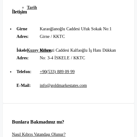
Tarih
İletişim
Blog
Girne
Karaoğlanoğlu Caddesi Ufuk Sokak No:1
Adres:
Girne / KKTC
Kuzey Kıbrıs
İskele
Makenzi Caddesi Kalfaoğlu İş Hanı Dükkan
Adres:
No: 3-4 İSKELE / KKTC
İletişim
Telefon:
+90(533) 889 09 99
E-Mail:
info@goldmarkestates.com
Bunlara Bakmadınız mı?
Nasıl Kıbrıs Vatandaşı Olunur?