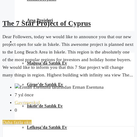
Arsa Projeleri
The 7 Star Project of Cyprus
Dear Followers, today we would like to announce you that our new
Kıbrıs Satılık Ev
project open for sale in Iskele. This awesome project is planned next
to the Long Beach Area in Iskele. This region is the absolutely one
of the most popular regions for investors and holiday home buyers.
Mağusa’da Satılık Ev
We would like to inform you that this 7 Star project will change
many things in region. Highest building with infinity sea view The...
Girne’de Satılık Ev
tarafından Erman Esentuna
7 yıl önce
Gayrimenkul
İskele’de Satılık Ev
0
Daha fazla oku
Lefkoşa’da Satılık Ev