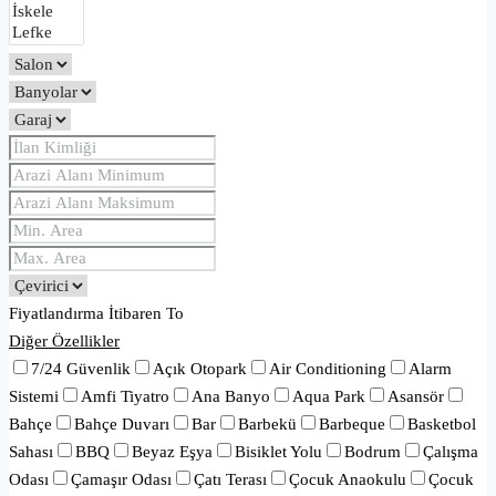
Fiyatlandırma
İtibaren
To
Diğer Özellikler
7/24 Güvenlik
Açık Otopark
Air Conditioning
Alarm
Sistemi
Amfi Tiyatro
Ana Banyo
Aqua Park
Asansör
Bahçe
Bahçe Duvarı
Bar
Barbekü
Barbeque
Basketbol
Sahası
BBQ
Beyaz Eşya
Bisiklet Yolu
Bodrum
Çalışma
Odası
Çamaşır Odası
Çatı Terası
Çocuk Anaokulu
Çocuk