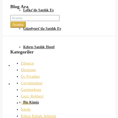
Blog Ara
Lefke’de Satılık Ev
Arama
Güzelyurt’da Satılık Ev
Kıbrıs Satılık Hotel
Kategoriler
Eğlence
Günlük Kiralık
Ekonomi
Ev Fiyatları
Gayrimenkul
Hakkımızda
Gazimağusa
Gezi. Rehberi
Biz Kimiz
Girne
İskele
Kıbrıs Emlak Sektörü