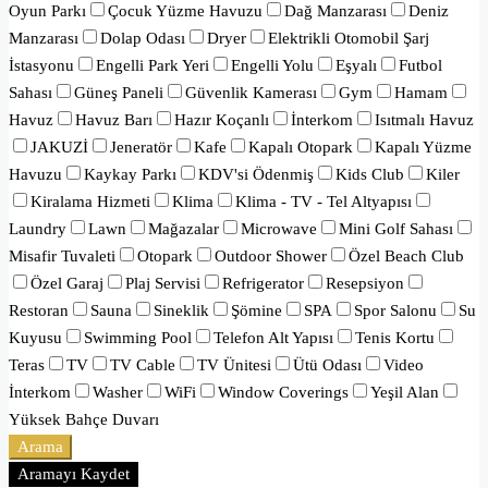
Oyun Parkı
Çocuk Yüzme Havuzu
Dağ Manzarası
Deniz
Manzarası
Dolap Odası
Dryer
Elektrikli Otomobil Şarj
İstasyonu
Engelli Park Yeri
Engelli Yolu
Eşyalı
Futbol
Sahası
Güneş Paneli
Güvenlik Kamerası
Gym
Hamam
Havuz
Havuz Barı
Hazır Koçanlı
İnterkom
Isıtmalı Havuz
JAKUZİ
Jeneratör
Kafe
Kapalı Otopark
Kapalı Yüzme
Havuzu
Kaykay Parkı
KDV'si Ödenmiş
Kids Club
Kiler
Kiralama Hizmeti
Klima
Klima - TV - Tel Altyapısı
Laundry
Lawn
Mağazalar
Microwave
Mini Golf Sahası
Misafir Tuvaleti
Otopark
Outdoor Shower
Özel Beach Club
Özel Garaj
Plaj Servisi
Refrigerator
Resepsiyon
Restoran
Sauna
Sineklik
Şömine
SPA
Spor Salonu
Su
Kuyusu
Swimming Pool
Telefon Alt Yapısı
Tenis Kortu
Teras
TV
TV Cable
TV Ünitesi
Ütü Odası
Video
İnterkom
Washer
WiFi
Window Coverings
Yeşil Alan
Yüksek Bahçe Duvarı
Arama
Aramayı Kaydet