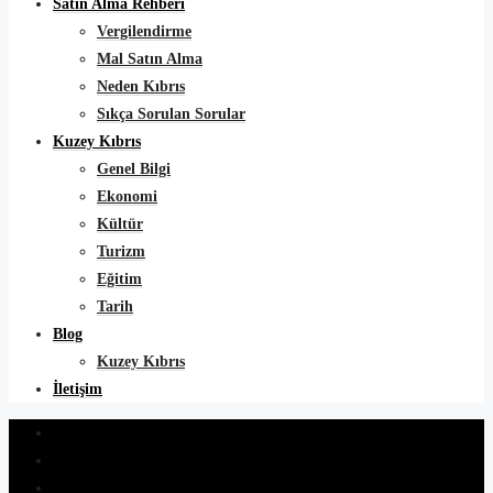
Satın Alma Rehberi
Vergilendirme
Mal Satın Alma
Neden Kıbrıs
Sıkça Sorulan Sorular
Kuzey Kıbrıs
Genel Bilgi
Ekonomi
Kültür
Turizm
Eğitim
Tarih
Blog
Kuzey Kıbrıs
İletişim