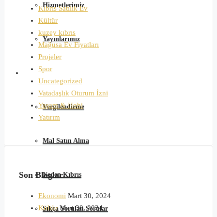
Hizmetlerimiz
Kıbrıs Satılık Ev
Kültür
kuzey kıbrıs
Yayınlarımız
Mağusa Ev Fiyatları
Projeler
Spor
Satın Alma Rehberi
Uncategorized
Vatadaşlık Oturum İzni
Yaşam & Hobi
Vergilendirme
Yatırım
Mal Satın Alma
Son Bloglar
Neden Kıbrıs
Ekonomi
Mart 30, 2024
Kültür
Mart 30, 2024
Sıkça Sorulan Sorular