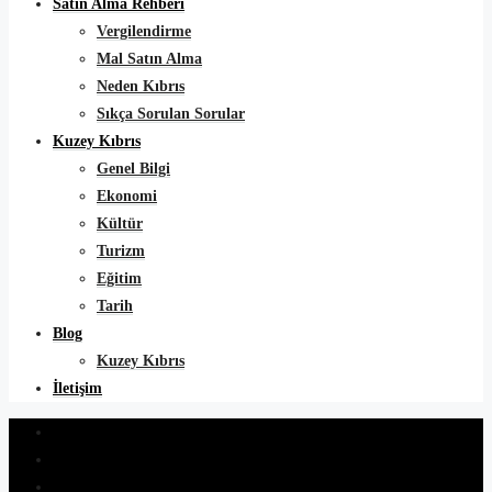
Satın Alma Rehberi
Vergilendirme
Mal Satın Alma
Neden Kıbrıs
Sıkça Sorulan Sorular
Kuzey Kıbrıs
Genel Bilgi
Ekonomi
Kültür
Turizm
Eğitim
Tarih
Blog
Kuzey Kıbrıs
İletişim