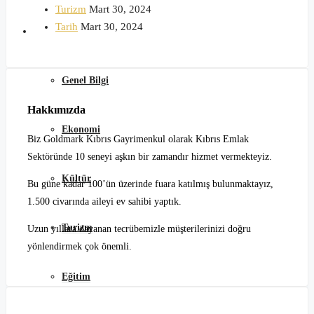
Turizm
Mart 30, 2024
Tarih
Mart 30, 2024
Kuzey Kıbrıs
Genel Bilgi
Hakkımızda
Ekonomi
Biz Goldmark Kıbrıs Gayrimenkul olarak Kıbrıs Emlak
Sektöründe 10 seneyi aşkın bir zamandır hizmet vermekteyiz.
Kültür
Bu güne kadar 100’ün üzerinde fuara katılmış bulunmaktayız,
1.500 civarında aileyi ev sahibi yaptık.
Turizm
Uzun yıllara dayanan tecrübemizle müşterilerinizi doğru
yönlendirmek çok önemli.
Eğitim