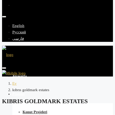
English
Русский
فارسی
Anasayfa
Ev
kıbrıs goldmark estates
Projeler
KIBRIS GOLDMARK ESTATES
Konut Projeleri