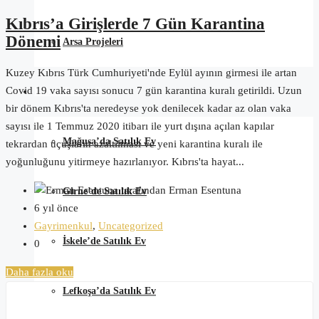
Kıbrıs’a Girişlerde 7 Gün Karantina
Dönemi
Arsa Projeleri
Kuzey Kıbrıs Türk Cumhuriyeti'nde Eylül ayının girmesi ile artan
Covid 19 vaka sayısı sonucu 7 gün karantina kuralı getirildi. Uzun
Kıbrıs Satılık Ev
bir dönem Kıbrıs'ta neredeyse yok denilecek kadar az olan vaka
sayısı ile 1 Temmuz 2020 itibarı ile yurt dışına açılan kapılar
Mağusa’da Satılık Ev
tekrardan uçuşların azaltılması ve yeni karantina kuralı ile
yoğunluğunu yitirmeye hazırlanıyor. Kıbrıs'ta hayat...
tarafından Erman Esentuna
Girne’de Satılık Ev
6 yıl önce
Gayrimenkul
,
Uncategorized
İskele’de Satılık Ev
0
Daha fazla oku
Lefkoşa’da Satılık Ev