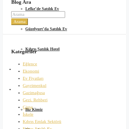
Blog Ara
Lefke’de Satılık Ev
Arama
Güzelyurt’da Satılık Ev
Kıbrıs Satılık Hotel
Kategoriler
Eğlence
Günlük Kiralık
Ekonomi
Ev Fiyatları
Gayrimenkul
Hakkımızda
Gazimağusa
Gezi. Rehberi
Girne
Biz Kimiz
İskele
Kıbrıs Emlak Sektörü
Kıbrıs Satılık Ev