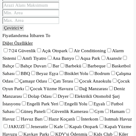
Fiyatlandırma
İtibaren
To
Diğer Özellikler
7/24 Güvenlik
Açık Otopark
Air Conditioning
Alarm
Sistemi
Amfi Tiyatro
Ana Banyo
Aqua Park
Asansör
Bahçe
Bahçe Duvarı
Bar
Barbekü
Barbeque
Basketbol
Sahası
BBQ
Beyaz Eşya
Bisiklet Yolu
Bodrum
Çalışma
Odası
Çamaşır Odası
Çatı Terası
Çocuk Anaokulu
Çocuk
Oyun Parkı
Çocuk Yüzme Havuzu
Dağ Manzarası
Deniz
Manzarası
Dolap Odası
Dryer
Elektrikli Otomobil Şarj
İstasyonu
Engelli Park Yeri
Engelli Yolu
Eşyalı
Futbol
Sahası
Güneş Paneli
Güvenlik Kamerası
Gym
Hamam
Havuz
Havuz Barı
Hazır Koçanlı
İnterkom
Isıtmalı Havuz
JAKUZİ
Jeneratör
Kafe
Kapalı Otopark
Kapalı Yüzme
Havuzu
Kaykay Parkı
KDV'si Ödenmiş
Kids Club
Kiler