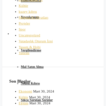
Hizmetlerimiz
Kültür
kuzey kıbrıs
Yayınlarımız
Mağusa Ev Fiyatları
Projeler
Spor
Satın Alma Rehberi
Uncategorized
Vatadaşlık Oturum İzni
Yaşam & Hobi
Vergilendirme
Yatırım
Mal Satın Alma
Son Bloglar
Neden Kıbrıs
Ekonomi
Mart 30, 2024
Kültür
Mart 30, 2024
Sıkça Sorulan Sorular
Eğitim
Mart 30, 2024