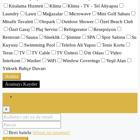
Kiralama Hizmeti
Klima
Klima - TV - Tel Altyapısı
Laundry
Lawn
Mağazalar
Microwave
Mini Golf Sahası
Misafir Tuvaleti
Otopark
Outdoor Shower
Özel Beach Club
Özel Garaj
Plaj Servisi
Refrigerator
Resepsiyon
Restoran
Sauna
Sineklik
Şömine
SPA
Spor Salonu
Su
Kuyusu
Swimming Pool
Telefon Alt Yapısı
Tenis Kortu
Teras
TV
TV Cable
TV Ünitesi
Ütü Odası
Video
İnterkom
Washer
WiFi
Window Coverings
Yeşil Alan
Yüksek Bahçe Duvarı
Arama
Aramayı Kaydet
Oturum aç
×
Beni hatırla
Şifreni mi unuttun?