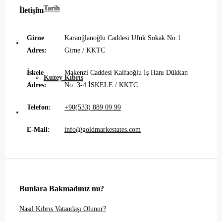
Tarih
İletişim
Girne
Karaoğlanoğlu Caddesi Ufuk Sokak No:1
Blog
Adres:
Girne / KKTC
İskele
Makenzi Caddesi Kalfaoğlu İş Hanı Dükkan
Kuzey Kıbrıs
Adres:
No: 3-4 İSKELE / KKTC
Telefon:
+90(533) 889 09 99
İletişim
E-Mail:
info@goldmarkestates.com
Bunlara Bakmadınız mı?
Nasıl Kıbrıs Vatandaşı Olunur?