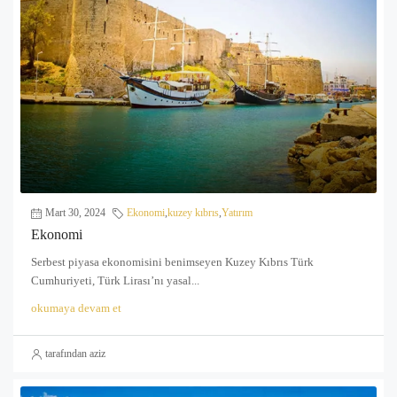
Mart 30, 2024
Ekonomi
,
kuzey kıbrıs
,
Yatırım
Ekonomi
Serbest piyasa ekonomisini benimseyen Kuzey Kıbrıs Türk
Cumhuriyeti, Türk Lirası’nı yasal...
okumaya devam et
tarafından aziz