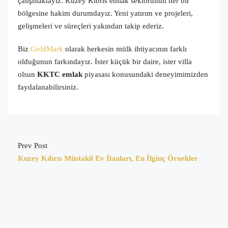
çalışmaktayız. Kuzey
Kıbrıs emlak
sektörünün her bir
bölgesine
hakim
durumdayız. Yeni yatırım ve projeleri,
gelişmeleri ve süreçleri yakından takip ederiz.
Biz
GoldMark
olarak herkesin mülk ihtiyacının farklı
olduğunun farkındayız. İster küçük bir daire, ister villa
olsun
KKTC emlak
piyasası konusundaki deneyimimizden
faydalanabilirsiniz.
Prev Post
Kuzey Kıbrıs Müstakil Ev İlanları, En İlginç Örnekler