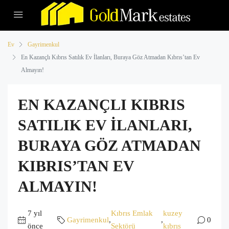
Ev
Gayrimenkul
En Kazançlı Kıbrıs Satılık Ev İlanları, Buraya Göz Atmadan Kıbrıs’tan Ev
Almayın!
EN KAZANÇLI KIBRIS
SATILIK EV İLANLARI,
BURAYA GÖZ ATMADAN
KIBRIS’TAN EV
ALMAYIN!
7 yıl
Kıbrıs Emlak
kuzey
Gayrimenkul
,
,
0
önce
Sektörü
kıbrıs