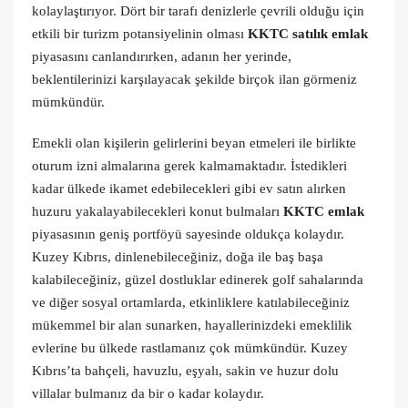
kolaylaştırıyor. D
ört bir tarafı denizlerle çevrili olduğu için
etkili bir turizm potansiyelinin olması
KKTC satılık emlak
piyasasını canlandırırken, adanın her yerinde,
beklentilerinizi karşılayacak şekilde birçok ilan görmeniz
mümkündür.
Emekli olan kişilerin gelirlerini beyan etmeleri ile birlikte
oturum izni almalarına gerek kalmamaktadır. İstedikleri
kadar ülkede ikamet edebilecekleri gibi ev satın alırken
huzuru yakalayabilecekleri konut bulmaları
KKTC emlak
piyasasının geniş portföyü sayesinde oldukça kolaydır.
Kuzey Kıbrıs, dinlenebileceğiniz, doğa ile baş başa
kalabileceğiniz, güzel dostluklar edinerek golf sahalarında
ve diğer sosyal ortamlarda, etkinliklere katılabileceğiniz
mükemmel bir alan sunarken, hayallerinizdeki emeklilik
evlerine bu ülkede rastlamanız çok mümkündür. Kuzey
Kıbrıs’ta bahçeli, havuzlu, eşyalı, sakin ve huzur dolu
villalar bulmanız da bir o kadar kolaydır.