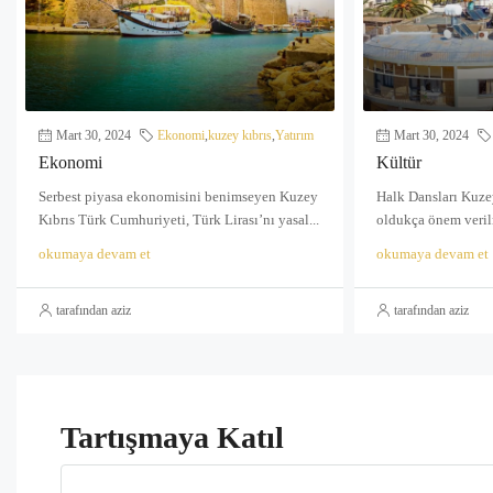
Mart 30, 2024
Ekonomi
,
kuzey kıbrıs
,
Yatırım
Mart 30, 2024
Ekonomi
Kültür
Serbest piyasa ekonomisini benimseyen Kuzey
Halk Dansları Kuzey
Kıbrıs Türk Cumhuriyeti, Türk Lirası’nı yasal...
oldukça önem verilm
okumaya devam et
okumaya devam et
tarafından aziz
tarafından aziz
Tartışmaya Katıl