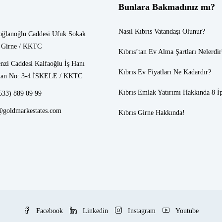
Bunlara Bakmadınız mı?
Nasıl Kıbrıs Vatandaşı Olunur?
oğlanoğlu Caddesi Ufuk Sokak
 Girne / KKTC
Kıbrıs’tan Ev Alma Şartları Nelerdir
nzi Caddesi Kalfaoğlu İş Hanı
Kıbrıs Ev Fiyatları
Ne Kadardır?
an No: 3-4 İSKELE / KKTC
Kıbrıs Emlak
Yatırımı Hakkında 8 İ
533) 889 09 99
@goldmarkestates.com
Kıbrıs Girne
Hakkında!
Facebook
Linkedin
Instagram
Youtube