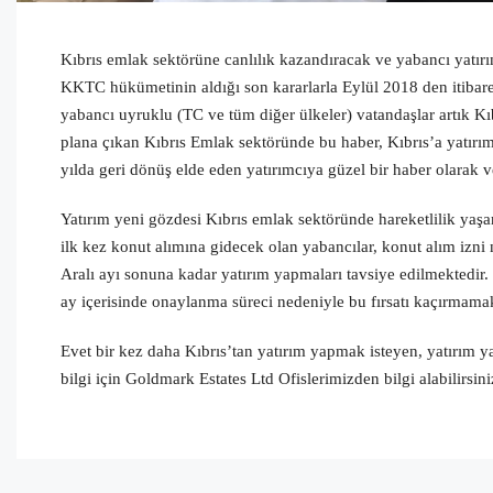
Kıbrıs emlak sektörüne canlılık kazandıracak ve yabancı yatırı
KKTC hükümetinin aldığı son kararlarla Eylül 2018 den itibar
yabancı uyruklu (TC ve tüm diğer ülkeler) vatandaşlar artık Kıb
plana çıkan Kıbrıs Emlak sektöründe bu haber, Kıbrıs’a yatırım 
yılda geri dönüş elde eden yatırımcıya güzel bir haber olarak ve
Yatırım yeni gözdesi Kıbrıs emlak sektöründe hareketlilik yaşan
ilk kez konut alımına gidecek olan yabancılar, konut alım izni
Aralı ayı sonuna kadar yatırım yapmaları tavsiye edilmektedir.
ay içerisinde onaylanma süreci nedeniyle bu fırsatı kaçırmama
Evet bir kez daha Kıbrıs’tan yatırım yapmak isteyen, yatırım yap
bilgi için Goldmark Estates Ltd Ofislerimizden bilgi alabilirsini