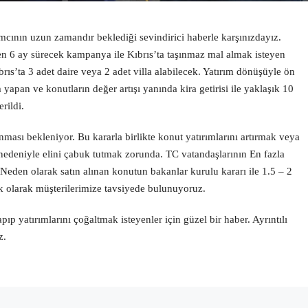
mcının uzun zamandır beklediği sevindirici haberle karşınızdayız.
en 6 ay sürecek kampanya ile Kıbrıs’ta taşınmaz mal almak isteyen
rıs’ta 3 adet daire veya 2 adet villa alabilecek. Yatırım dönüşüyle ön
yapan ve konutların değer artışı yanında kira getirisi ile yaklaşık 10
rildi.
ması bekleniyor. Bu kararla birlikte konut yatırımlarını artırmak veya
 nedeniyle elini çabuk tutmak zorunda. TC vatandaşlarının En fazla
 Neden olarak satın alınan konutun bakanlar kurulu kararı ile 1.5 – 2
k olarak müşterilerimize tavsiyede bulunuyoruz.
ıp yatırımlarını çoğaltmak isteyenler için güzel bir haber. Ayrıntılı
z.