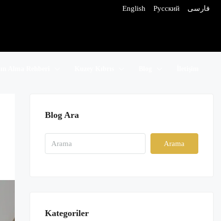
English
Русский
فارسی
tın Alma Rehberi
Kuzey Kıbrıs
Blog
İletişim
Blog Ara
Arama
Kategoriler