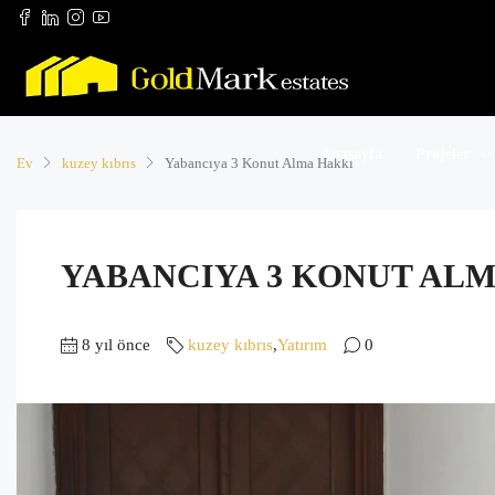
Anasayfa
Projeler
Ev
kuzey kıbrıs
Yabancıya 3 Konut Alma Hakkı
YABANCIYA 3 KONUT AL
8 yıl önce
kuzey kıbrıs
,
Yatırım
0