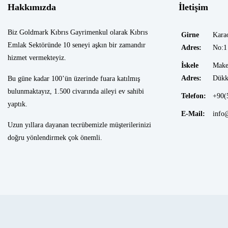
Hakkımızda
İletişim
Biz Goldmark Kıbrıs Gayrimenkul olarak Kıbrıs
Girne
Kara
Emlak Sektöründe 10 seneyi aşkın bir zamandır
Adres:
No:1
hizmet vermekteyiz.
İskele
Make
Adres:
Dükk
Bu güne kadar 100’ün üzerinde fuara katılmış
bulunmaktayız, 1.500 civarında aileyi ev sahibi
Telefon:
+90(
yaptık.
E-Mail:
info
Uzun yıllara dayanan tecrübemizle müşterilerinizi
doğru yönlendirmek çok önemli.