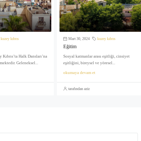
kuzey kıbrıs
Mart 30, 2024
kuzey kıbrıs
Eğitim
 Kıbrıs’ta Halk Dansları’na
Sosyal katmanlar arası eşitliği, cinsiyet
ektedir. Geleneksel...
eşitliğini, bireysel ve yöresel...
okumaya devam et
tarafından aziz