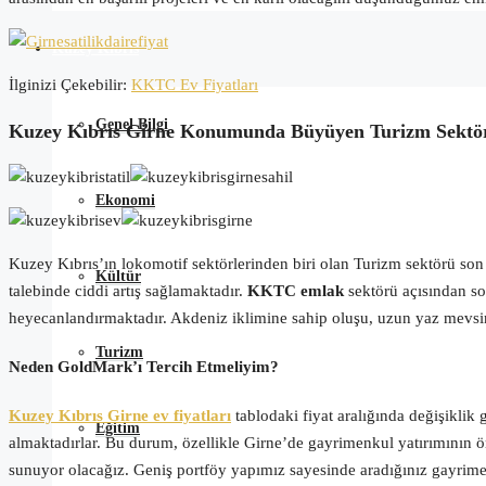
Kuzey Kıbrıs
İlginizi Çekebilir:
KKTC Ev Fiyatları
Genel Bilgi
Kuzey Kıbrıs Girne Konumunda Büyüyen Turizm Sektö
Ekonomi
Kuzey Kıbrıs’ın lokomotif sektörlerinden biri olan Turizm sektörü son 
Kültür
talebinde ciddi artış sağlamaktadır.
KKTC emlak
sektörü açısından son
heyecanlandırmaktadır. Akdeniz iklimine sahip oluşu, uzun yaz mevsim
Turizm
Neden GoldMark’ı Tercih Etmeliyim?
Kuzey Kıbrıs Girne ev fiyatları
tablodaki fiyat aralığında değişiklik g
Eğitim
almaktadırlar. Bu durum, özellikle Girne’de gayrimenkul yatırımının 
sunuyor olacağız. Geniş portföy yapımız sayesinde aradığınız gayrimenk