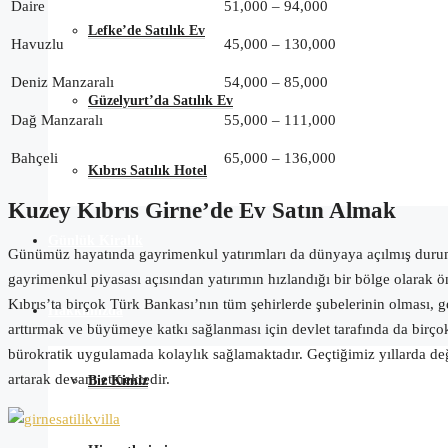
Daire
51,000 – 94,000
Lefke’de Satılık Ev
Havuzlu
45,000 – 130,000
Deniz Manzaralı
54,000 – 85,000
Güzelyurt’da Satılık Ev
Dağ Manzaralı
55,000 – 111,000
Bahçeli
65,000 – 136,000
Kıbrıs Satılık Hotel
Kuzey Kıbrıs Girne’de Ev Satın Almak
Günlük Kiralık
Günümüz hayatında gayrimenkul yatırımları da dünyaya açılmış durumda
gayrimenkul piyasası açısından yatırımın hızlandığı bir bölge olarak ön
Kıbrıs’ta birçok Türk Bankası’nın tüm şehirlerde şubelerinin olması, g
Hakkımızda
arttırmak ve büyümeye katkı sağlanması için devlet tarafında da birçok 
bürokratik uygulamada kolaylık sağlamaktadır. Geçtiğimiz yıllarda değişe
artarak devam etmektedir.
Biz Kimiz