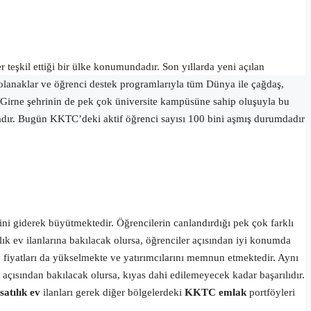
 teşkil ettiği bir ülke konumundadır. Son yıllarda yeni açılan
li olanaklar ve öğrenci destek programlarıyla tüm Dünya ile çağdaş,
ıs, Girne şehrinin de pek çok üniversite kampüsüne sahip oluşuyla bu
adır. Bugün KKTC’deki aktif öğrenci sayısı 100 bini aşmış durumdadır
ni giderek büyütmektedir. Öğrencilerin canlandırdığı pek çok farklı
ık ev ilanlarına bakılacak olursa, öğrenciler açısından iyi konumda
ev fiyatları da yükselmekte ve yatırımcılarını memnun etmektedir. Aynı
çısından bakılacak olursa, kıyas dahi edilemeyecek kadar başarılıdır.
satılık ev
ilanları gerek diğer bölgelerdeki
KKTC emlak
portföyleri