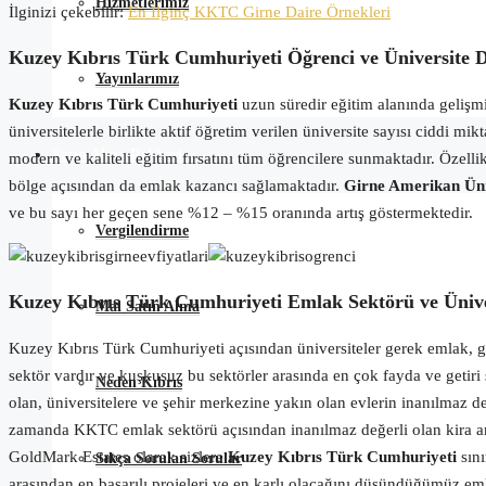
Hizmetlerimiz
İlginizi çekebilir:
En İlginç KKTC Girne Daire Örnekleri
Kuzey Kıbrıs Türk Cumhuriyeti Öğrenci ve Üniversite D
Yayınlarımız
Kuzey Kıbrıs Türk Cumhuriyeti
uzun süredir eğitim alanında gelişmiş
üniversitelerle birlikte aktif öğretim verilen üniversite sayısı ciddi 
Satın Alma Rehberi
modern ve kaliteli eğitim fırsatını tüm öğrencilere sunmaktadır. Özelli
bölge açısından da emlak kazancı sağlamaktadır.
Girne Amerikan Üni
ve bu sayı her geçen sene %12 – %15 oranında artış göstermektedir.
Vergilendirme
Kuzey Kıbrıs Türk Cumhuriyeti Emlak Sektörü ve Ünive
Mal Satın Alma
Kuzey Kıbrıs Türk Cumhuriyeti açısından üniversiteler gerek emlak, ge
sektör vardır ve kuşkusuz bu sektörler arasında en çok fayda ve getir
Neden Kıbrıs
olan, üniversitelere ve şehir merkezine yakın olan evlerin inanılmaz de
zamanda KKTC emlak sektörü açısından inanılmaz değerli olan kira amo
GoldMark Estates olarak sizlere
Kuzey Kıbrıs Türk Cumhuriyeti
sını
Sıkça Sorulan Sorular
arasından en başarılı projeleri ve en karlı olacağını düşündüğümüz eml