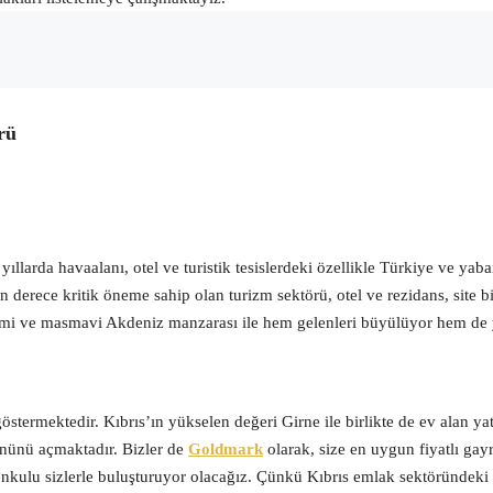
rü
yıllarda havaalanı, otel ve turistik tesislerdeki özellikle Türkiye ve ya
 derece kritik öneme sahip olan turizm sektörü, otel ve rezidans, site bir
i ve masmavi Akdeniz manzarası ile hem gelenleri büyülüyor hem de yatı
östermektedir. Kıbrıs’ın yükselen değeri Girne ile birlikte de ev alan yat
önünü açmaktadır. Bizler de
Goldmark
olarak, size en uygun fiyatlı gay
ulu sizlerle buluşturuyor olacağız. Çünkü Kıbrıs emlak sektöründeki 10 y