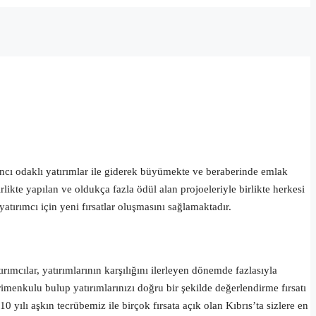
bancı odaklı yatırımlar ile giderek büyümekte ve beraberinde emlak
likte yapılan ve oldukça fazla ödül alan projoeleriyle birlikte herkesi
rımcı için yeni fırsatlar oluşmasını sağlamaktadır.
ırımcılar, yatırımlarının karşılığını ilerleyen dönemde fazlasıyla
rimenkulu bulup yatırımlarınızı doğru bir şekilde değerlendirme fırsatı
ılı aşkın tecrübemiz ile birçok fırsata açık olan Kıbrıs’ta sizlere en