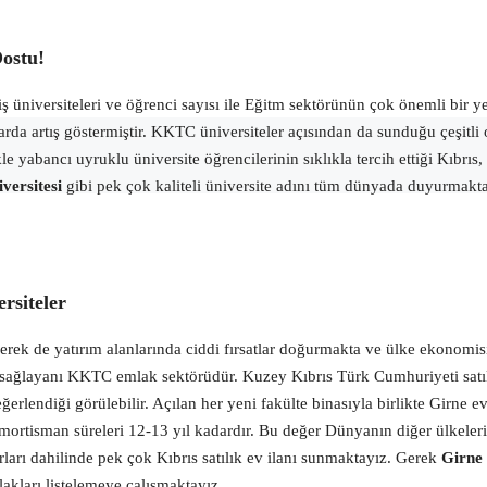
ostu!
 üniversiteleri ve öğrenci sayısı ile Eğitm sektörünün çok önemli bir yer
miktarda artış göstermiştir. KKTC üniversiteler açısından da sunduğu çeşit
kle yabancı uyruklu üniversite öğrencilerinin sıklıkla tercih ettiği Kıbr
versitesi
gibi pek çok kaliteli üniversite adını tüm dünyada duyurmakt
rsiteler
rek de yatırım alanlarında ciddi fırsatlar doğurmakta ve ülke ekonomisi
i sağlayanı KKTC emlak sektörüdür. Kuzey Kıbrıs Türk Cumhuriyeti satıl
ğerlendiği görülebilir. Açılan her yeni fakülte binasıyla birlikte Girne 
rtisman süreleri 12-13 yıl kadardır. Bu değer Dünyanın diğer ülkeleri a
rları dahilinde pek çok Kıbrıs satılık ev ilanı sunmaktayız. Gerek
Girne 
akları listelemeye çalışmaktayız.