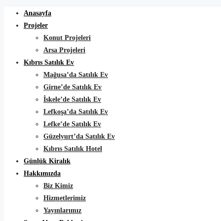
Anasayfa
Projeler
Konut Projeleri
Arsa Projeleri
Kıbrıs Satılık Ev
Mağusa’da Satılık Ev
Girne’de Satılık Ev
İskele’de Satılık Ev
Lefkoşa’da Satılık Ev
Lefke’de Satılık Ev
Güzelyurt’da Satılık Ev
Kıbrıs Satılık Hotel
Günlük Kiralık
Hakkımızda
Biz Kimiz
Hizmetlerimiz
Yayınlarımız