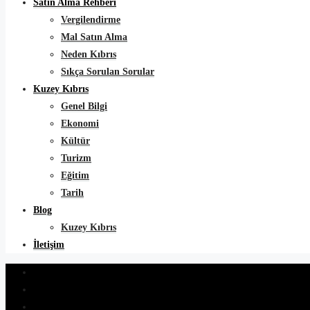
Satın Alma Rehberi
Vergilendirme
Mal Satın Alma
Neden Kıbrıs
Sıkça Sorulan Sorular
Kuzey Kıbrıs
Genel Bilgi
Ekonomi
Kültür
Turizm
Eğitim
Tarih
Blog
Kuzey Kıbrıs
İletişim