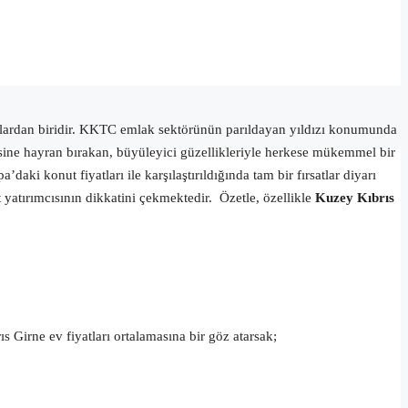
ulardan biridir. KKTC emlak sektörünün parıldayan yıldızı konumunda
isine hayran bırakan, büyüleyici güzellikleriyle herkese mükemmel bir
i konut fiyatları ile karşılaştırıldığında tam bir fırsatlar diyarı
 yatırımcısının dikkatini çekmektedir. Özetle, özellikle
Kuzey Kıbrıs
 Girne ev fiyatları ortalamasına bir göz atarsak;