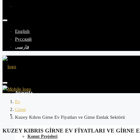
English
Русский
فارسی
Anasayfa
Ev
Girne
Projeler
Kuzey Kıbrıs Girne Ev Fiyatları ve Girne Emlak Sektörü
KUZEY KIBRIS GIRNE EV FIYATLARI VE GIRNE
Konut Projeleri