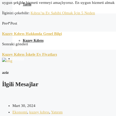
uygun şekilde hizmeti vermeyi amaçlıyoruz. En uygun hizmeti almak i
Tarih
İlginizi çekebilir:
Kıbrıs’ta Ev Sahibi Olmak İçin 5 Neden
Blog
Prev Post
Kuzey Kıbrıs Hakkında Genel Bilgi
Kuzey Kıbrıs
Sonraki gönderi
Kuzey Kıbrıs İskele Ev Fiyatları
İletişim
aziz
İlgili Mesajlar
Mart 30, 2024
Ekonomi
,
kuzey kıbrıs
,
Yatırım