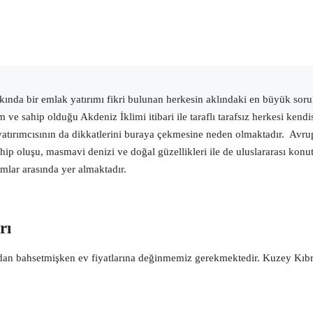
ında bir emlak yatırımı fikri bulunan herkesin aklındaki en büyük sor
 sahip olduğu Akdeniz İklimi itibari ile taraflı tarafsız herkesi kend
rımcısının da dikkatlerini buraya çekmesine neden olmaktadır. Avrupa’dak
p oluşu, masmavi denizi ve doğal güzellikleri ile de uluslararası konut
umlar arasında yer almaktadır.
rı
dan bahsetmişken ev fiyatlarına değinmemiz gerekmektedir. Kuzey Kıbrıs