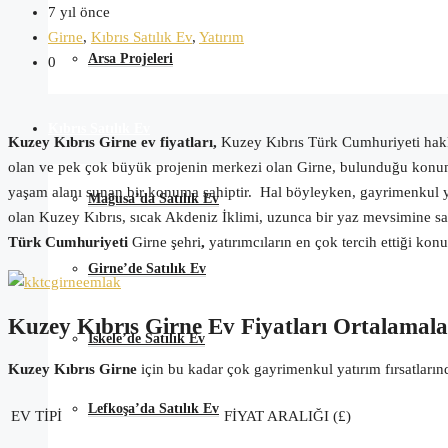
7 yıl önce
Girne
,
Kıbrıs Satılık Ev
,
Yatırım
Arsa Projeleri
0
Kıbrıs Satılık Ev
Kuzey Kıbrıs Girne ev fiyatları,
Kuzey Kıbrıs Türk Cumhuriyeti hakk
olan ve pek çok büyük projenin merkezi olan Girne, bulunduğu konum ve
yaşam alanı sunan bir konuma sahiptir. Hal böyleyken, gayrimenkul yatı
Mağusa’da Satılık Ev
olan Kuzey Kıbrıs, sıcak Akdeniz İklimi, uzunca bir yaz mevsimine sahi
Türk Cumhuriyeti
Girne şehri
,
yatırımcıların en çok tercih ettiği kon
Girne’de Satılık Ev
Kuzey Kıbrıs Girne Ev Fiyatları Ortalamala
İskele’de Satılık Ev
Kuzey Kıbrıs Girne
için bu kadar çok gayrimenkul yatırım fırsatların
Lefkoşa’da Satılık Ev
EV TİPİ
FİYAT ARALIĞI (£)