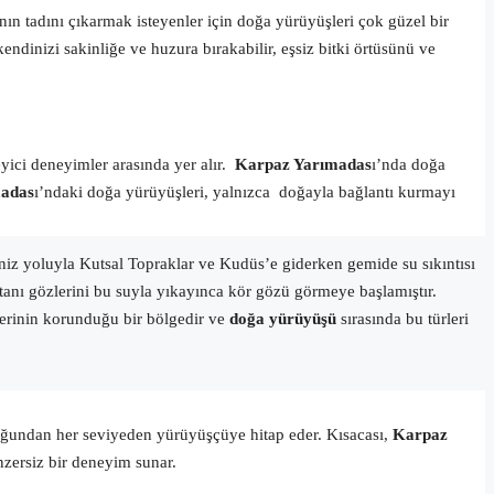
n tadını çıkarmak isteyenler için doğa yürüyüşleri çok güzel bir
ndinizi sakinliğe ve huzura bırakabilir, eşsiz bitki örtüsünü ve
eyici deneyimler arasında yer alır.
Karpaz Yarımadas
ı’nda doğa
adas
ı’ndaki doğa yürüyüşleri, yalnızca doğayla bağlantı kurmayı
niz yoluyla Kutsal Topraklar ve Kudüs’e giderken gemide su sıkıntısı
anı gözlerini bu suyla yıkayınca kör gözü görmeye başlamıştır.
rlerinin korunduğu bir bölgedir ve
doğa yürüyüşü
sırasında bu türleri
olduğundan her seviyeden yürüyüşçüye hitap eder. Kısacası,
Karpaz
nzersiz bir deneyim sunar.