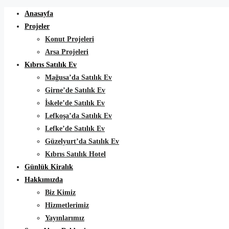
Anasayfa
Projeler
Konut Projeleri
Arsa Projeleri
Kıbrıs Satılık Ev
Mağusa’da Satılık Ev
Girne’de Satılık Ev
İskele’de Satılık Ev
Lefkoşa’da Satılık Ev
Lefke’de Satılık Ev
Güzelyurt’da Satılık Ev
Kıbrıs Satılık Hotel
Günlük Kiralık
Hakkımızda
Biz Kimiz
Hizmetlerimiz
Yayınlarımız