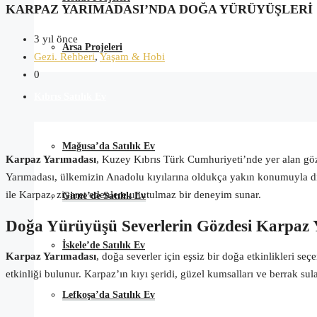
KARPAZ YARIMADASI’NDA DOĞA YÜRÜYÜŞLERI
3 yıl önce
Arsa Projeleri
Gezi. Rehberi
,
Yaşam & Hobi
0
Kıbrıs Satılık Ev
Mağusa’da Satılık Ev
Karpaz Yarımadası
, Kuzey Kıbrıs Türk Cumhuriyeti’nde yer alan göz 
Yarımadası, ülkemizin Anadolu kıyılarına oldukça yakın konumuyla dikk
ile Karpaz, ziyaret edenlere unutulmaz bir deneyim sunar.
Girne’de Satılık Ev
Doğa Yürüyüşü Severlerin Gözdesi Karpaz 
İskele’de Satılık Ev
Karpaz Yarımadası
, doğa severler için eşsiz bir doğa etkinlikleri 
etkinliği bulunur. Karpaz’ın kıyı şeridi, güzel kumsalları ve berrak sula
Lefkoşa’da Satılık Ev