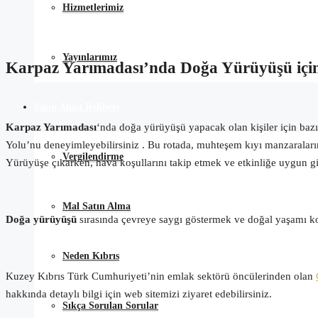
Hizmetlerimiz
Yayınlarımız
Karpaz Yarımadası’nda Doğa Yürüyüşü için
Satın Alma Rehberi
Karpaz Yarımadası
‘nda doğa yürüyüşü yapacak olan kişiler için baz
Yolu’nu deneyimleyebilirsiniz . Bu rotada, muhteşem kıyı manzaralarını v
Vergilendirme
Yürüyüşe çıkarken, hava koşullarını takip etmek ve etkinliğe uygun gi
Mal Satın Alma
Doğa yürüyüşü
sırasında çevreye saygı göstermek ve doğal yaşamı ko
Neden Kıbrıs
Kuzey Kıbrıs Türk Cumhuriyeti’nin emlak sektörü öncülerinden olan
hakkında detaylı bilgi için web sitemizi ziyaret edebilirsiniz.
Sıkça Sorulan Sorular