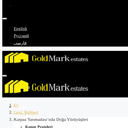
English
Русский
فارسی
Anasayfa
Ev
Projeler
Gezi. Rehberi
Karpaz Yarımadası’nda Doğa Yürüyüşleri
Konut Projeleri