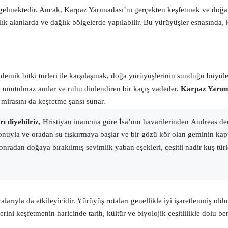
gelmektedir. Ancak, Karpaz Yarımadası’nı gerçekten keşfetmek ve doğanı
k alanlarda ve dağlık bölgelerde yapılabilir. Bu yürüyüşler esnasında, ke
 endemik bitki türleri ile karşılaşmak, doğa yürüyüşlerinin sunduğu büyül
 unutulmaz anılar ve ruhu dinlendiren bir kaçış vadeder.
Karpaz Yarım
mirasını da keşfetme şansı sunar.
ı diyebilriz,
Hristiyan inancına göre İsa’nın havarilerinden Andreas de
nuyla ve oradan su fışkırmaya başlar ve bir gözü kör olan geminin kapt
onradan doğaya bırakılmış sevimlik yaban eşekleri, çeşitli nadir kuş tü
alarıyla da etkileyicidir. Yürüyüş rotaları genellikle iyi işaretlenmiş 
i keşfetmenin haricinde tarih, kültür ve biyolojik çeşitlilikle dolu be