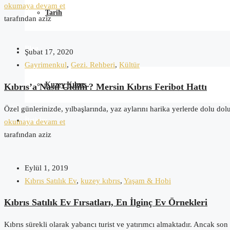
okumaya devam et
Tarih
tarafından aziz
Blog
Şubat 17, 2020
Gayrimenkul
,
Gezi. Rehberi
,
Kültür
Kuzey Kıbrıs
Kıbrıs’a Nasıl Gidilir? Mersin Kıbrıs Feribot Hattı
Özel günlerinizde, yılbaşlarında, yaz aylarını harika yerlerde dolu dol
İletişim
okumaya devam et
tarafından aziz
Eylül 1, 2019
Kıbrıs Satılık Ev
,
kuzey kıbrıs
,
Yaşam & Hobi
Kıbrıs Satılık Ev Fırsatları, En İlginç Ev Örnekleri
Kıbrıs sürekli olarak yabancı turist ve yatırımcı almaktadır. Ancak son