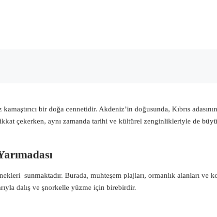
kamaştırıcı bir doğa cennetidir. Akdeniz’in doğusunda, Kıbrıs adasının u
at çekerken, aynı zamanda tarihi ve kültürel zenginlikleriyle de büyüle
Yarımadası
seçenekleri sunmaktadır. Burada, muhteşem plajları, ormanlık alanları v
rıyla dalış ve şnorkelle yüzme için birebirdir.