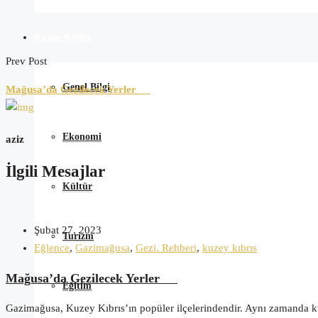
Kuzey Kıbrıs
Prev Post
Genel Bilgi
Mağusa’da Gezilecek Yerler
Ekonomi
aziz
İlgili Mesajlar
Kültür
Şubat 27, 2023
Turizm
Eğlence
,
Gazimağusa
,
Gezi. Rehberi
,
kuzey kıbrıs
Mağusa’da Gezilecek Yerler
Eğitim
Gazimağusa, Kuzey Kıbrıs’ın popüler ilçelerindendir. Aynı zamanda kült