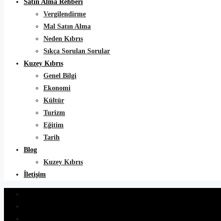
Satın Alma Rehberi
Vergilendirme
Mal Satın Alma
Neden Kıbrıs
Sıkça Sorulan Sorular
Kuzey Kıbrıs
Genel Bilgi
Ekonomi
Kültür
Turizm
Eğitim
Tarih
Blog
Kuzey Kıbrıs
İletişim