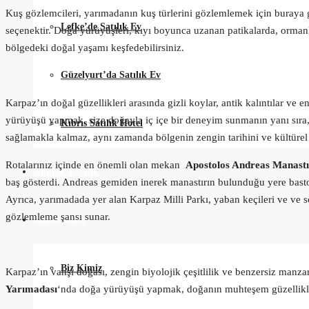
Kuş gözlemcileri, yarımadanın kuş türlerini gözlemlemek için buraya 
Lefke’de Satılık Ev
seçenektir. Doğa yürüyüşleri, kıyı boyunca uzanan patikalarda, ormanlı
bölgedeki doğal yaşamı keşfedebilirsiniz.
Güzelyurt’da Satılık Ev
Karpaz’ın doğal güzellikleri arasında gizli koylar, antik kalıntılar ve
yürüyüşü yapmak, size doğayla iç içe bir deneyim sunmanın yanı sıra,
Kıbrıs Satılık Hotel
sağlamakla kalmaz, aynı zamanda bölgenin zengin tarihini ve kültürel 
Rotalarınız içinde en önemli olan mekan
Apostolos Andreas Manastır
Günlük Kiralık
baş gösterdi. Andreas gemiden inerek manastırın bulunduğu yere basto
Ayrıca, yarımadada yer alan Karpaz Milli Parkı, yaban keçileri ve ve s
gözlemleme şansı sunar.
Hakkımızda
Biz Kimiz
Karpaz’ın vahşi doğası, zengin biyolojik çeşitlilik ve benzersiz manzar
Yarımadası
‘nda doğa yürüyüşü yapmak, doğanın muhteşem güzelliklerin