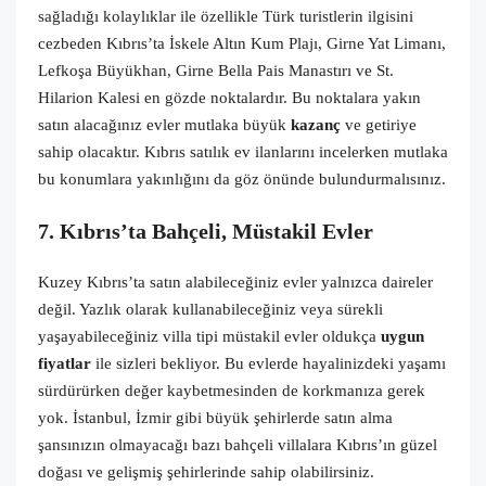
sağladığı kolaylıklar ile özellikle Türk turistlerin ilgisini
cezbeden Kıbrıs’ta İskele Altın Kum Plajı, Girne Yat Limanı,
Lefkoşa Büyükhan, Girne Bella Pais Manastırı ve St.
Hilarion Kalesi en gözde noktalardır. Bu noktalara yakın
satın alacağınız evler mutlaka büyük
kazanç
ve getiriye
sahip olacaktır. Kıbrıs satılık ev ilanlarını incelerken mutlaka
bu konumlara yakınlığını da göz önünde bulundurmalısınız.
7. Kıbrıs’ta Bahçeli, Müstakil Evler
Kuzey Kıbrıs’ta satın alabileceğiniz evler yalnızca daireler
değil. Yazlık olarak kullanabileceğiniz veya sürekli
yaşayabileceğiniz villa tipi müstakil evler oldukça
uygun
fiyatlar
ile sizleri bekliyor. Bu evlerde hayalinizdeki yaşamı
sürdürürken değer kaybetmesinden de korkmanıza gerek
yok. İstanbul, İzmir gibi büyük şehirlerde satın alma
şansınızın olmayacağı bazı bahçeli villalara Kıbrıs’ın güzel
doğası ve gelişmiş şehirlerinde sahip olabilirsiniz.