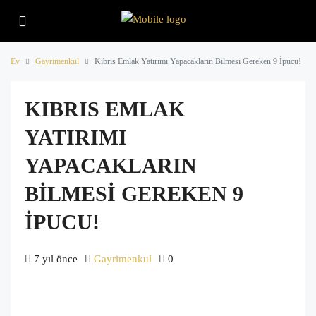
Ev
Gayrimenkul
Kıbrıs Emlak Yatırımı Yapacakların Bilmesi Gereken 9 İpucu!
KIBRIS EMLAK
YATIRIMI
YAPACAKLARIN
BILMESI GEREKEN 9
İPUCU!
7 yıl önce
Gayrimenkul
0