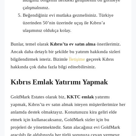
aldığınız bölgenin ilerideki gelişmesini ön görmeye
çalışmalısınız.
Beğendiğiniz evi mutlaka gezmelisiniz. Türkiye
üzerinden 50’nin üzerinde uçuş ile Kıbrıs’a
ulaşımınız oldukça kolay.
Bunlar, temel olarak
Kıbrıs’ta ev satın alma
önerilerimiz.
Ancak daha detaylı bir şekilde bu yatırım hakkında sizleri
bilgilendirmek isteriz. Bizimle
İletişime
geçerek Kıbrıs
hakkında çok daha fazla bilgi edinebilirsiniz.
Kıbrıs Emlak Yatırımı Yapmak
GoldMark Estates olarak biz,
KKTC emlak
yatırımı
yapmak, Kıbrıs’ta ev satın almak isteyen müşterilerimize her
anlamda destek olmaktayız. Konutunuzu kira geliri elde
etmek için kullanacaksanız, GoldMark sizler için bu
projeleri de yönetmektedir. Satın alacağınız evi GoldMark
aracılığı ile aldığınızda her türlü sorunuza cevap vermeye