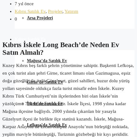
7 yıl önce
Kıbrıs Satılık Ev
,
Projeler
,
Yatırım
Arsa Projeleri
0
Kıbrıs Satılık Ev
Kıbrıs İskele Long Beach’de Neden Ev
Satın Almalı?
Mağusa’da Satılık Ev
Kuzey Kıbrıs beş farklı şehrin yönetimine sahiptir. Başkenti Lefkoşa,
en çok turist alan şehri Girne, ticaret limanı olan Gazimagusa, eşsiz
doğa güzelliği ile ünlü Güzelyurt, güzel sahilleri, huzur dolu yürüş
Girne’de Satılık Ev
yolları sayesinde oldukça fazla turist misafir eden İskele. Kuzey
Kıbrıs Türk Cumhuriyeti’nin ilçelerinden biri olan İskele’nin
İskele’de Satılık Ev
yüzölçümü 774 kilometrekaredir. İskele İlçesi, 1998 yılına kadar
Mağusa ilçesine bağlıydı. 2000 yılında çıkarılan bir yasayla
Güzelyurt ilçesi ile birlikte ilçe statüsü kazandı. İskele, Mağusa-
Lefkoşa’da Satılık Ev
Karpaz Anayolu ile Ercan-Karpaz Anayolu’nun birleştiği noktada,
yeşilin maviyle bütünleştiği, Turizmin gözbebeği bir kıyı şerididir.