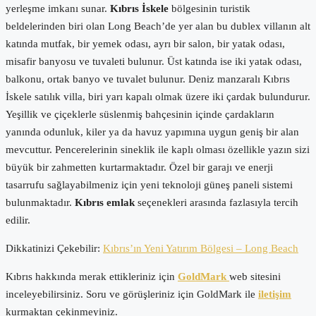
yerleşme imkanı sunar.
Kıbrıs İskele
bölgesinin turistik
beldelerinden biri olan Long Beach’de yer alan bu dublex villanın alt
katında mutfak, bir yemek odası, ayrı bir salon, bir yatak odası,
misafir banyosu ve tuvaleti bulunur. Üst katında ise iki yatak odası,
balkonu, ortak banyo ve tuvalet bulunur. Deniz manzaralı Kıbrıs
İskele satılık villa, biri yarı kapalı olmak üzere iki çardak bulundurur.
Yeşillik ve çiçeklerle süslenmiş bahçesinin içinde çardakların
yanında odunluk, kiler ya da havuz yapımına uygun geniş bir alan
mevcuttur. Pencerelerinin sineklik ile kaplı olması özellikle yazın sizi
büyük bir zahmetten kurtarmaktadır. Özel bir garajı ve enerji
tasarrufu sağlayabilmeniz için yeni teknoloji güneş paneli sistemi
bulunmaktadır.
Kıbrıs emlak
seçenekleri arasında fazlasıyla tercih
edilir.
Dikkatinizi Çekebilir:
Kıbrıs’ın Yeni Yatırım Bölgesi – Long Beach
Kıbrıs hakkında merak ettikleriniz için
GoldMark
web sitesini
inceleyebilirsiniz. Soru ve görüşleriniz için GoldMark ile
iletişim
kurmaktan çekinmeyiniz.