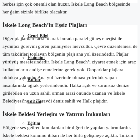
herkes için çok önemli olan huzur, İskele Long Beach bölgesinde
her daim sizinle birlikte olacaktır.
Kuzey Kıbrıs
İskele Long Beach’in Eşsiz Plajları
Genel Bilgi
Diğer plajlardan farklı olarak burada paralel güneş enerjisi ile
aydıntıcı görevini gören palmiyeler mevcuttur. Çevre düzenlemesi ile
tüm takdirleri toplayan bölgenin plajı ana yol üzerindedir. Plajlar
Ekonomi
yürüyüş mesafesindedir. İskele Long Beach’i ziyaret etmek için araç
kullananların endişe etmelerine gerek yok. Otoparklar plajlara
oldukça yakındır. Ana yol üzerinde olması yolculuk yapan
Kültür
insanlarında uğrak yerlerindendir. Halka açık ve sorunsuz denize
girilebilen en uzun sahili orman arazi önünde uzanan ve İskele
Belediyesi’ne ait Haravdi deniz sahili ve Halk plajıdır.
Turizm
İskele Beldesi Yerleşim ve Yatırım İmkanları
Eğitim
Bölgede ses getiren konulardan bir diğeri de yapılan yatırımlardır.
İskele beldesi konumu itibarı ile her türlü gelişmeye açıktır. Turizm