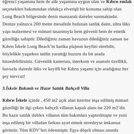
öğrenci yaşamına hem de aile yaşamına uygun olan ve
Kıbrıs emlak
seçenekleri bakımından oldukça elverişli bir konuma sahip olan
Long Beach bölgesinde deniz manzaralı daireler sunmaktadır.
Denize yalnızca 200 metre mesafede bulunan satılık daire, ultra lüks
yapı malzemesi ve mimari tasarımıyla hem güvenli hem de estetik
güzelliğe sahiptir. Dilediğiniz zaman havuzun dilediğiniz zaman ise
Kıbrıs İskele Long Beach’in harika plajının keyfini sürebilir,
böylelikle yaşarken tatilin yarattığı huzuru da bir arada
hissedebilirsiniz. Güvenlik kamerası, interkom ve asansör özellikli,
havuzlu dairede lüks ve keyifli bir Kıbrıs yaşamı için aradığınız her
şey mevcut!
3.İskele Bakımlı ve Hazır Satılık Bahçeli Villa
Kıbrıs İskele
içinde , 450 m2 açık alan üzerine inşa edilmiş mimari
güzelliği ile ilgi çeken bahçeli villanın kapalı alanı ise 220 m2’dir.
Bu hazır satılık dublex villanın tüm bakımları yaptırılmıştır ve yeni
inşa edilmiş bir villadan farkını ayırt etmek neredeyse imkansız
görünür. Tüm KDV’leri ödenmiştir. Eşya döşeli olması anında