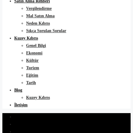
Satın Alma Rehberi
Vergilendirme
Mal Satın Alma
Neden Kıbrıs
Sıkça Sorulan Sorular
Kuzey Kıbrıs
Genel Bilgi
Ekonomi
Kültür
Turizm
Eğitim
Tarih
Blog
Kuzey Kıbrıs
İletişim