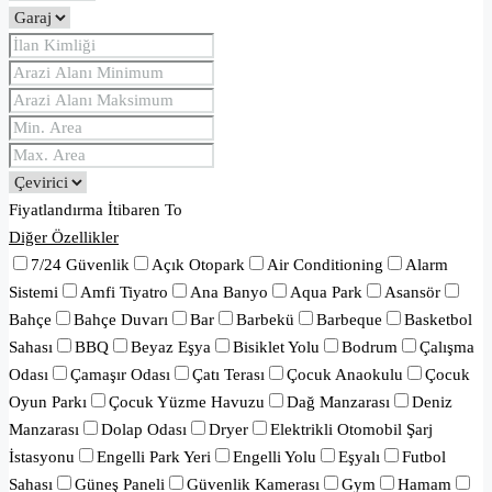
Fiyatlandırma
İtibaren
To
Diğer Özellikler
7/24 Güvenlik
Açık Otopark
Air Conditioning
Alarm
Sistemi
Amfi Tiyatro
Ana Banyo
Aqua Park
Asansör
Bahçe
Bahçe Duvarı
Bar
Barbekü
Barbeque
Basketbol
Sahası
BBQ
Beyaz Eşya
Bisiklet Yolu
Bodrum
Çalışma
Odası
Çamaşır Odası
Çatı Terası
Çocuk Anaokulu
Çocuk
Oyun Parkı
Çocuk Yüzme Havuzu
Dağ Manzarası
Deniz
Manzarası
Dolap Odası
Dryer
Elektrikli Otomobil Şarj
İstasyonu
Engelli Park Yeri
Engelli Yolu
Eşyalı
Futbol
Sahası
Güneş Paneli
Güvenlik Kamerası
Gym
Hamam