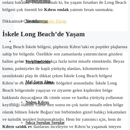
Hizmetlerimiz
onlara bakalım. Unutulmamalı ki, bu yaşam fırsatları ile Long Beach
bölgesi çok önemli bir
Kıbrıs emlak
yatırım fırsatı sunmakta.
Yayınlarımız
Dikkatinizi Çekebilir:
Faizler Düştü
İskele Long Beach’de Yaşam
Satın Alma Rehberi
Long Beach İskele bölgesi, şüphesiz Kıbrıs’taki en popüler plajlarına
sahip bir bölgedir. Özellikle son zamanlarda yatırımcıların gözdesi
haline gelen bu bölge oldukça fazla turist misafir etmektedir. Beyaz
Vergilendirme
kumu, palmiyeler ile kaplı yürüyüş alanları, kilometrelerce
uzunluktaki plajı ile dikkat çeken İskele Long Beach bölgesi
Mal Satın Alma
Kıbrıs’ın en çok tercih edilen bölgeleri arasındadır. İskele Long
Beach bölgesinde yaşayan ve ziyarete gelen kişilerden bölge
hakkında duyacağınız ilk cümle uzun ve harika yürüyüş yollarının
Neden Kıbrıs
keyifliliği olabilir. Girne’den sonra en çok turist misafir eden bölge
olarak bilinen İskele Boğazı’nın birbirinden güzel balıkçı lokantaları
ve turistlik tesisleri bulunmaktadır. Hem bir yatırımcı için, hem de
Sıkça Sorulan Sorular
Kıbrıs satılık ev
ilanlarını inceleyen ve Kıbrıs’ta yaşamak isteyen