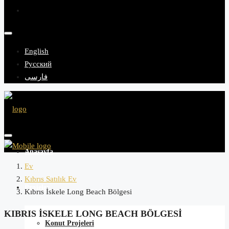
English
Русский
فارسی
Anasayfa
Ev
Kıbrıs Satılık Ev
Projeler
Kıbrıs İskele Long Beach Bölgesi
KIBRIS İSKELE LONG BEACH BÖLGESI
Konut Projeleri