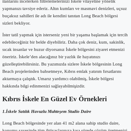
ilanlarını incelerken filtrelemelerinizi İskele vilayetine yönelik
yapmanızı tavsiye ederiz. Altın kumları ve masmavi denizleri, uçsuz
buçaksız sahilleri ile adı ile kendini tanıtan Long Beach bölgesi
sizleri bekliyor.
İster tatil yapmak için isterseniz yeni bir yaşama başlamak için tercih
edebileceğiniz bir belde diyebiliriz. Daha çok deniz, kum, sakinlik,
sıcak insanlar ve huzur diyorsanız İskele bölgesini ziyaret etmenizi
öneririz. İskele’den alacağınız bir yazlık ile hayatınızı
güzelleştirebilirsiniz. Bu yazımızda sizlere İskele bölgesinin Long
Beach projelerinden bahsetmeye, Kıbrıs emlak yatırım fırsatlarını
aktarmaya çalıştık. Umarız yardımcı olabilmiş, İskele bölgesi
hakkında bilgi edinmenizi sağlayabilmişizdir.
Kıbrıs İskele En Güzel Ev Örnekleri
1.İskele Satılık Havuzlu Muhteşem Studio Daire
Long Beach bölgesinde yer alan 41 m2 alana sahip studio daire,
konumu sayesinde tüm ihtiyaçlarınıza kısa sürede çözüm üretmenizi