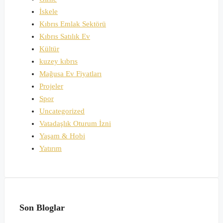
İskele
Kıbrıs Emlak Sektörü
Kıbrıs Satılık Ev
Kültür
kuzey kıbrıs
Mağusa Ev Fiyatları
Projeler
Spor
Uncategorized
Vatadaşlık Oturum İzni
Yaşam & Hobi
Yatırım
Son Bloglar