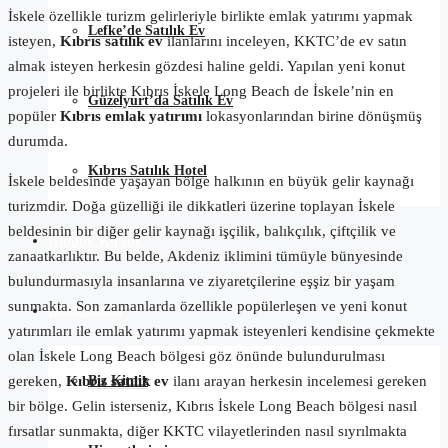
İskele özellikle turizm gelirleriyle birlikte emlak yatırımı yapmak
Lefke’de Satılık Ev
isteyen,
Kıbrıs satılık ev
ilanlarını inceleyen, KKTC’de ev satın
almak isteyen herkesin gözdesi haline geldi. Yapılan yeni konut
projeleri ile birlikte Kıbrıs İskele Long Beach de İskele’nin en
Güzelyurt’da Satılık Ev
popüler
Kıbrıs emlak yatırımı
lokasyonlarından birine dönüşmüş
durumda.
Kıbrıs Satılık Hotel
İskele beldesinde yaşayan bölge halkının en büyük gelir kaynağı
turizmdir. Doğa güzelliği ile dikkatleri üzerine toplayan İskele
beldesinin bir diğer gelir kaynağı işçilik, balıkçılık, çiftçilik ve
Günlük Kiralık
zanaatkarlıktır. Bu belde, Akdeniz iklimini tümüyle bünyesinde
bulundurmasıyla insanlarına ve ziyaretçilerine eşşiz bir yaşam
sunmakta. Son zamanlarda özellikle popülerleşen ve yeni konut
Hakkımızda
yatırımları ile emlak yatırımı yapmak isteyenleri kendisine çekmekte
olan İskele Long Beach bölgesi göz önünde bulundurulması
Biz Kimiz
gereken,
Kıbrıs satılık ev
ilanı arayan herkesin incelemesi gereken
bir bölge. Gelin isterseniz, Kıbrıs İskele Long Beach bölgesi nasıl
fırsatlar sunmakta, diğer KKTC vilayetlerinden nasıl sıyrılmakta