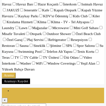
Havuz
Havuz Barı
Hazır Koçanlı
İnterkom
Isıtmalı Havuz
JAKUZİ
Jeneratör
Kafe
Kapalı Otopark
Kapalı Yüzme
Havuzu
Kaykay Parkı
KDV'si Ödenmiş
Kids Club
Kiler
Kiralama Hizmeti
Klima
Klima - TV - Tel Altyapısı
Laundry
Lawn
Mağazalar
Microwave
Mini Golf Sahası
Misafir Tuvaleti
Otopark
Outdoor Shower
Özel Beach Club
Özel Garaj
Plaj Servisi
Refrigerator
Resepsiyon
Restoran
Sauna
Sineklik
Şömine
SPA
Spor Salonu
Su
Kuyusu
Swimming Pool
Telefon Alt Yapısı
Tenis Kortu
Teras
TV
TV Cable
TV Ünitesi
Ütü Odası
Video
İnterkom
Washer
WiFi
Window Coverings
Yeşil Alan
Yüksek Bahçe Duvarı
Arama
Aramayı Kaydet
Oturum aç
×