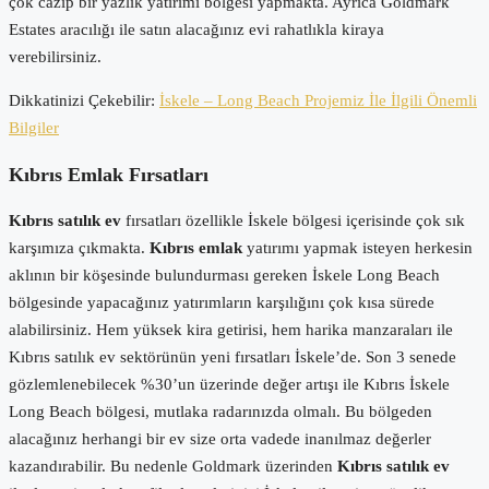
çok cazip bir yazlık yatırımı bölgesi yapmakta. Ayrıca Goldmark
Estates aracılığı ile satın alacağınız evi rahatlıkla kiraya
verebilirsiniz.
Dikkatinizi Çekebilir:
İskele – Long Beach Projemiz İle İlgili Önemli
Bilgiler
Kıbrıs Emlak Fırsatları
Kıbrıs satılık ev
fırsatları özellikle İskele bölgesi içerisinde çok sık
karşımıza çıkmakta.
Kıbrıs emlak
yatırımı yapmak isteyen herkesin
aklının bir köşesinde bulundurması gereken İskele Long Beach
bölgesinde yapacağınız yatırımların karşılığını çok kısa sürede
alabilirsiniz. Hem yüksek kira getirisi, hem harika manzaraları ile
Kıbrıs satılık ev sektörünün yeni fırsatları İskele’de. Son 3 senede
gözlemlenebilecek %30’un üzerinde değer artışı ile Kıbrıs İskele
Long Beach bölgesi, mutlaka radarınızda olmalı. Bu bölgeden
alacağınız herhangi bir ev size orta vadede inanılmaz değerler
kazandırabilir. Bu nedenle Goldmark üzerinden
Kıbrıs satılık ev