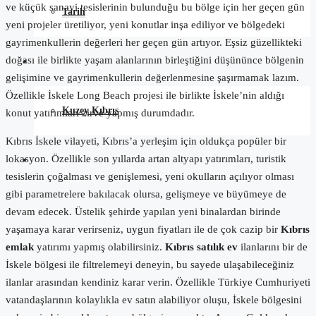
ve küçük sanayi tesislerinin bulunduğu bu bölge için her geçen gün
Tarih
yeni projeler üretiliyor, yeni konutlar inşa ediliyor ve bölgedeki
gayrimenkullerin değerleri her geçen gün artıyor. Eşsiz güzellikteki
doğası ile birlikte yaşam alanlarının birleştiğini düşününce bölgenin
Blog
gelişimine ve gayrimenkullerin değerlenmesine şaşırmamak lazım.
Özellikle İskele Long Beach projesi ile birlikte İskele’nin aldığı
Kuzey Kıbrıs
konut yatırımları zirve yapmış durumdadır.
Kıbrıs İskele vilayeti, Kıbrıs’a yerleşim için oldukça popüler bir
lokasyon. Özellikle son yıllarda artan altyapı yatırımları, turistik
İletişim
tesislerin çoğalması ve genişlemesi, yeni okulların açılıyor olması
gibi parametrelere bakılacak olursa, gelişmeye ve büyümeye de
devam edecek. Üstelik şehirde yapılan yeni binalardan birinde
yaşamaya karar verirseniz, uygun fiyatları ile de çok cazip bir
Kıbrıs
emlak
yatırımı yapmış olabilirsiniz.
Kıbrıs satılık ev
ilanlarını bir de
İskele bölgesi ile filtrelemeyi deneyin, bu sayede ulaşabileceğiniz
ilanlar arasından kendiniz karar verin. Özellikle Türkiye Cumhuriyeti
vatandaşlarının kolaylıkla ev satın alabiliyor oluşu, İskele bölgesini