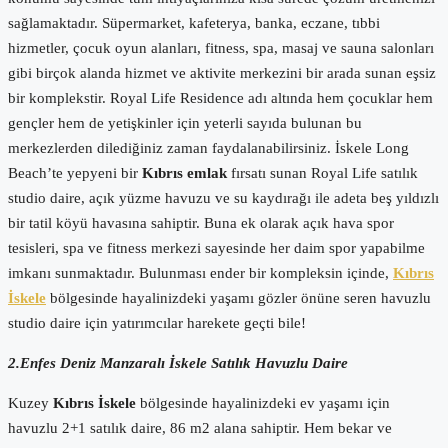
sağlamaktadır. Süpermarket, kafeterya, banka, eczane, tıbbi
hizmetler, çocuk oyun alanları, fitness, spa, masaj ve sauna salonları
gibi birçok alanda hizmet ve aktivite merkezini bir arada sunan eşsiz
bir komplekstir. Royal Life Residence adı altında hem çocuklar hem
gençler hem de yetişkinler için yeterli sayıda bulunan bu
merkezlerden dilediğiniz zaman faydalanabilirsiniz. İskele Long
Beach’te yepyeni bir
Kıbrıs emlak
fırsatı sunan Royal Life satılık
studio daire, açık yüzme havuzu ve su kaydırağı ile adeta beş yıldızlı
bir tatil köyü havasına sahiptir. Buna ek olarak açık hava spor
tesisleri, spa ve fitness merkezi sayesinde her daim spor yapabilme
imkanı sunmaktadır. Bulunması ender bir kompleksin içinde,
Kıbrıs
İskele
bölgesinde hayalinizdeki yaşamı gözler önüne seren havuzlu
studio daire için yatırımcılar harekete geçti bile!
2.Enfes Deniz Manzaralı İskele Satılık Havuzlu Daire
Kuzey
Kıbrıs İskele
bölgesinde hayalinizdeki ev yaşamı için
havuzlu 2+1 satılık daire, 86 m2 alana sahiptir. Hem bekar ve