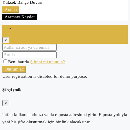
Yüksek Bahçe Duvarı
Arama
Aramayı Kaydet
Oturum aç
×
Beni hatırla
Şifreni mi unuttun?
Oturum aç
User registration is disabled for demo purpose.
Şifreyi yenile
×
lütfen kullanıcı adınızı ya da e-posta adresinizi girin. E-posta yoluyla
yeni bir şifre oluşturmak için bir link alacaksınız.