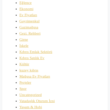
Eğlence
Ekonomi
Ev Fiyatları
Gayrimenkul
Gazimağusa
Gezi. Rehberi
Girne
İskele
Kıbrıs Emlak Sektörü
Kıbrıs Satılık Ev
Kültür
kuzey kıbrıs
Mağusa Ev Fiyatları
Projeler
Spor
Uncategorized
Vatadaşlık Oturum İzni
Yaşam & Hobi