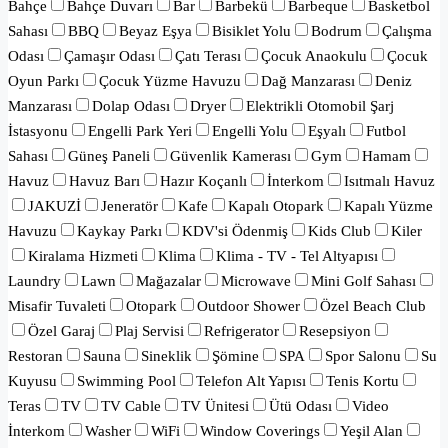
Bahçe
Bahçe Duvarı
Bar
Barbekü
Barbeque
Basketbol
Sahası
BBQ
Beyaz Eşya
Bisiklet Yolu
Bodrum
Çalışma
Odası
Çamaşır Odası
Çatı Terası
Çocuk Anaokulu
Çocuk
Oyun Parkı
Çocuk Yüzme Havuzu
Dağ Manzarası
Deniz
Manzarası
Dolap Odası
Dryer
Elektrikli Otomobil Şarj
İstasyonu
Engelli Park Yeri
Engelli Yolu
Eşyalı
Futbol
Sahası
Güneş Paneli
Güvenlik Kamerası
Gym
Hamam
Havuz
Havuz Barı
Hazır Koçanlı
İnterkom
Isıtmalı Havuz
JAKUZİ
Jeneratör
Kafe
Kapalı Otopark
Kapalı Yüzme
Havuzu
Kaykay Parkı
KDV'si Ödenmiş
Kids Club
Kiler
Kiralama Hizmeti
Klima
Klima - TV - Tel Altyapısı
Laundry
Lawn
Mağazalar
Microwave
Mini Golf Sahası
Misafir Tuvaleti
Otopark
Outdoor Shower
Özel Beach Club
Özel Garaj
Plaj Servisi
Refrigerator
Resepsiyon
Restoran
Sauna
Sineklik
Şömine
SPA
Spor Salonu
Su
Kuyusu
Swimming Pool
Telefon Alt Yapısı
Tenis Kortu
Teras
TV
TV Cable
TV Ünitesi
Ütü Odası
Video
İnterkom
Washer
WiFi
Window Coverings
Yeşil Alan