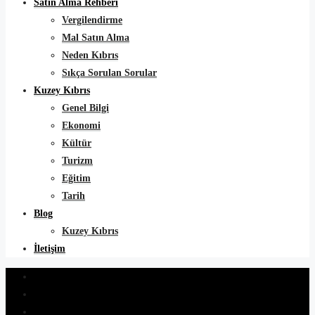
Satın Alma Rehberi
Vergilendirme
Mal Satın Alma
Neden Kıbrıs
Sıkça Sorulan Sorular
Kuzey Kıbrıs
Genel Bilgi
Ekonomi
Kültür
Turizm
Eğitim
Tarih
Blog
Kuzey Kıbrıs
İletişim