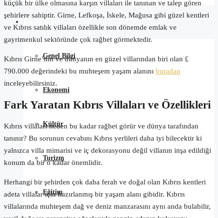
küçük bir ülke olmasına karşın villaları ile tanınan ve talep gören
şehirlere sahiptir. Girne, Lefkoşa, İskele, Mağusa gibi güzel kentleri
Kuzey Kıbrıs
ve Kıbrıs satılık villaları özellikle son dönemde emlak ve
gayrimenkul sektöründe çok rağbet görmektedir.
Genel Bilgi
Kıbrıs Girne’nin ve dünyanın en güzel villarından biri olan £
790.000 değerindeki bu muhteşem yaşam alanını
buradan
inceleyebilirsiniz.
Ekonomi
Fark Yaratan Kıbrıs Villaları ve Özellikleri
Kültür
Kıbrıs villaları neden bu kadar rağbet görür ve dünya tarafından
tanınır? Bu sorunun cevabını Kıbrıs yerlileri daha iyi bilecektir ki
yalnızca villa mimarisi ve iç dekorasyonu değil villanın inşa edildiği
Turizm
konum da bir o kadar önemlidir.
Herhangi bir şehirden çok daha ferah ve doğal olan Kıbrıs kentleri
Eğitim
adeta villalar için hazırlanmış bir yaşam alanı gibidir. Kıbrıs
villalarında muhteşem dağ ve deniz manzarasını aynı anda bulabilir,