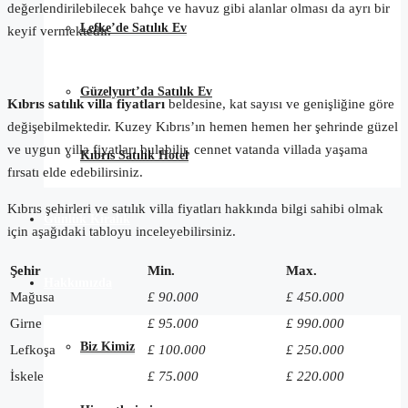
değerlendirilebilecek bahçe ve havuz gibi alanlar olması da ayrı bir
Lefke’de Satılık Ev
keyif vermektedir.
Güzelyurt’da Satılık Ev
Kıbrıs satılık villa fiyatları
beldesine, kat sayısı ve genişliğine göre
değişebilmektedir. Kuzey Kıbrıs’ın hemen hemen her şehrinde güzel
ve uygun villa fiyatları bulabilir, cennet vatanda villada yaşama
Kıbrıs Satılık Hotel
fırsatı elde edebilirsiniz.
Kıbrıs şehirleri ve satılık villa fiyatları hakkında bilgi sahibi olmak
Günlük Kiralık
için aşağıdaki tabloyu inceleyebilirsiniz.
Şehir
Min.
Max.
Hakkımızda
Mağusa
£ 90.000
£ 450.000
Girne
£ 95.000
£ 990.000
Biz Kimiz
Lefkoşa
£ 100.000
£ 250.000
İskele
£ 75.000
£ 220.000