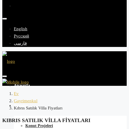
English
Русский
فارسی
Anasayfa
Ev
Gayrimenkul
Projeler
Kıbrıs Satılık Villa Fiyatları
KIBRIS SATILIK VILLA FIYATLARI
Konut Projeleri