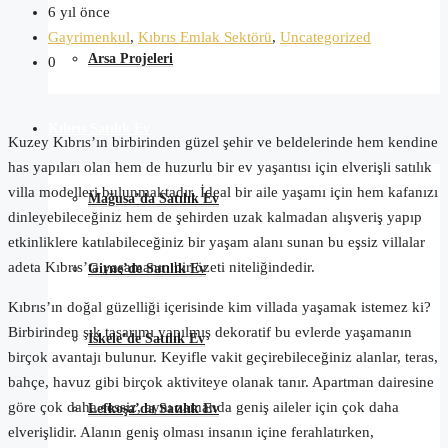
6 yıl önce
Gayrimenkul
,
Kıbrıs Emlak Sektörü
,
Uncategorized
Arsa Projeleri
0
Kıbrıs Satılık Ev
Kuzey Kıbrıs’ın birbirinden güzel şehir ve beldelerinde hem kendine
has yapıları olan hem de huzurlu bir ev yaşantısı için elverişli satılık
villa modelleri bulunmaktadır. İdeal bir aile yaşamı için hem kafanızı
Mağusa’da Satılık Ev
dinleyebileceğiniz hem de şehirden uzak kalmadan alışveriş yapıp
etkinliklere katılabileceğiniz bir yaşam alanı sunan bu eşsiz villalar
adeta Kıbrıs’ta yaşamanın bir özeti niteliğindedir.
Girne’de Satılık Ev
Kıbrıs’ın doğal güzelliği içerisinde kim villada yaşamak istemez ki?
Birbirinden şık tasarımı yapılmış dekoratif bu evlerde yaşamanın
İskele’de Satılık Ev
birçok avantajı bulunur. Keyifle vakit geçirebileceğiniz alanlar, teras,
bahçe, havuz gibi birçok aktiviteye olanak tanır. Apartman dairesine
göre çok daha sessiz, aynı zamanda geniş aileler için çok daha
Lefkoşa’da Satılık Ev
elverişlidir. Alanın geniş olması insanın içine ferahlatırken,