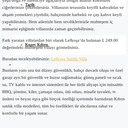
yeşil doğa ve narenciye ağaçlarıyla zengin adanın kokusunu
Tarih
ciğerlerinize çekebilirsiniz. Villanızın terasında keyifli kahvaltılar ve
akşam yemekleri yiyebilir, bahçenizde barbekü ve çay kahve keyfi
yapabilirsiniz. Hem ailenizle hem sevdiklerinizle muhteşem iç
Blog
mimarisi eşliğinde villanızda zaman geçirebilirsiniz.
Fark yaratan villalardan biri olarak Lefkoşa’da bulunan £ 249.00
Kuzey Kıbrıs
değerindeki muhteşem villayı görmelisiniz.
Buradan inceleyebilirsiniz:
Lefkoşa Satılık Villa
İletişim
Bunların yanı sıra üst düzey güvenlikli, bahçe duvarlı oluşu ve özel
garajı ayrı bir güvenlik ve huzur sağlamakta; güneş paneli ve sıcak
su, TV kablo ve internet sistemleri ile her türlü altyapı için müsaittir.
BBQ, şömine, kiler, çamaşır odası, ütü odası, misafir tuvaleti, tv
ünitesi ve beyaz eşya gibi birçok özelliği içerisinde barındıran Kıbrıs
satılık villa modelleri, tüm bu özellikleri ile alıcılarına rahat ve
konforlu bir yaşam sunar.