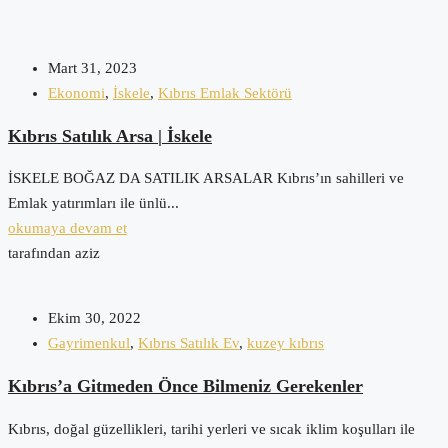
Mart 31, 2023
Ekonomi
,
İskele
,
Kıbrıs Emlak Sektörü
Kıbrıs Satılık Arsa | İskele
İSKELE BOĞAZ DA SATILIK ARSALAR Kıbrıs’ın sahilleri ve
Emlak yatırımları ile ünlü...
okumaya devam et
tarafından aziz
Ekim 30, 2022
Gayrimenkul
,
Kıbrıs Satılık Ev
,
kuzey kıbrıs
Kıbrıs’a Gitmeden Önce Bilmeniz Gerekenler
Kıbrıs, doğal güzellikleri, tarihi yerleri ve sıcak iklim koşulları ile