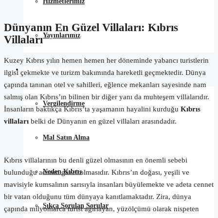
Hizmetlerimiz
Dünyanın En Güzel Villaları: Kıbrıs
Yayınlarımız
Villaları
Kuzey Kıbrıs yılın hemen hemen her döneminde yabancı turistlerin
Satın Alma Rehberi
ilgisi çekmekte ve turizm bakımında hareketli geçmektedir. Dünya
çapında tanınan otel ve sahilleri, eğlence mekanları sayesinde nam
salmış olan Kıbrıs’ın bilinen bir diğer yanı da muhteşem villalarıdır.
Vergilendirme
İnsanların baktıkça Kıbrıs’ta yaşamanın hayalini kurduğu
Kıbrıs
villaları
belki de Dünyanın en güzel villaları arasındadır.
Mal Satın Alma
Kıbrıs villalarının bu denli güzel olmasının en önemli sebebi
Neden Kıbrıs
bulunduğu adanın güzel olmasıdır. Kıbrıs’ın doğası, yeşili ve
mavisiyle kumsalının sarısıyla insanları büyülemekte ve adeta cennet
bir vatan olduğunu tüm dünyaya kanıtlamaktadır. Zira, dünya
Sıkça Sorulan Sorular
çapında milyonlarca turist ağırlayan, yüzölçümü olarak nispeten