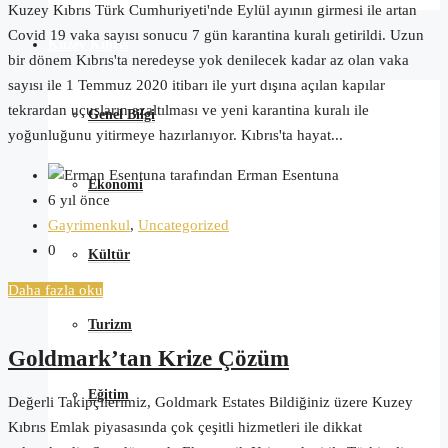
Kuzey Kıbrıs Türk Cumhuriyeti'nde Eylül ayının girmesi ile artan
Covid 19 vaka sayısı sonucu 7 gün karantina kuralı getirildi. Uzun
Kuzey Kıbrıs
bir dönem Kıbrıs'ta neredeyse yok denilecek kadar az olan vaka
sayısı ile 1 Temmuz 2020 itibarı ile yurt dışına açılan kapılar
tekrardan uçuşların azaltılması ve yeni karantina kuralı ile
Genel Bilgi
yoğunluğunu yitirmeye hazırlanıyor. Kıbrıs'ta hayat...
tarafından Erman Esentuna
Ekonomi
6 yıl önce
Gayrimenkul
,
Uncategorized
0
Kültür
Daha fazla oku
Turizm
Goldmark’tan Krize Çözüm
Eğitim
Değerli Takipçilerimiz, Goldmark Estates Bildiğiniz üzere Kuzey
Kıbrıs Emlak piyasasında çok çeşitli hizmetleri ile dikkat