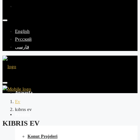
English
Русский
فارسی
Anasayfa
Ev
kıbrıs ev
Projeler
KIBRIS EV
Konut Projeleri