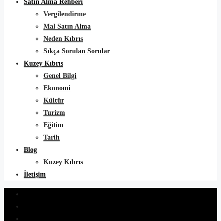
Satın Alma Rehberi
Vergilendirme
Mal Satın Alma
Neden Kıbrıs
Sıkça Sorulan Sorular
Kuzey Kıbrıs
Genel Bilgi
Ekonomi
Kültür
Turizm
Eğitim
Tarih
Blog
Kuzey Kıbrıs
İletişim