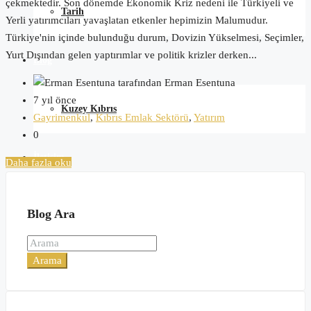
çekmektedir. Son dönemde Ekonomik Kriz nedeni ile Türkiyeli ve
Tarih
Yerli yatırımcıları yavaşlatan etkenler hepimizin Malumudur.
Türkiye'nin içinde bulunduğu durum, Dovizin Yükselmesi, Seçimler,
Yurt Dışından gelen yaptırımlar ve politik krizler derken...
Blog
tarafından Erman Esentuna
7 yıl önce
Kuzey Kıbrıs
Gayrimenkul
,
Kıbrıs Emlak Sektörü
,
Yatırım
0
İletişim
Daha fazla oku
Blog Ara
Arama