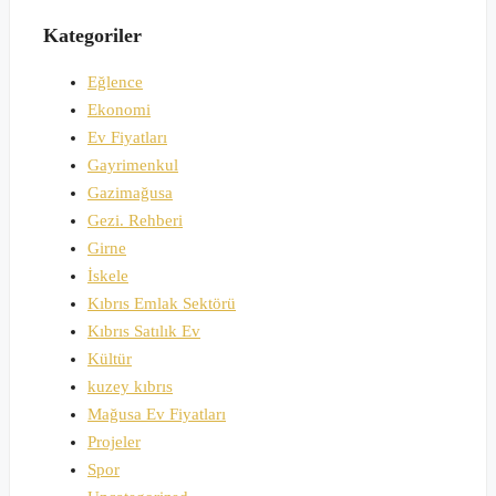
Kategoriler
Eğlence
Ekonomi
Ev Fiyatları
Gayrimenkul
Gazimağusa
Gezi. Rehberi
Girne
İskele
Kıbrıs Emlak Sektörü
Kıbrıs Satılık Ev
Kültür
kuzey kıbrıs
Mağusa Ev Fiyatları
Projeler
Spor