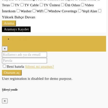
Teras
TV
TV Cable
TV Ünitesi
Ütü Odası
Video
İnterkom
Washer
WiFi
Window Coverings
Yeşil Alan
Yüksek Bahçe Duvarı
Arama
Aramayı Kaydet
Oturum aç
×
Beni hatırla
Şifreni mi unuttun?
Oturum aç
User registration is disabled for demo purpose.
Şifreyi yenile
×