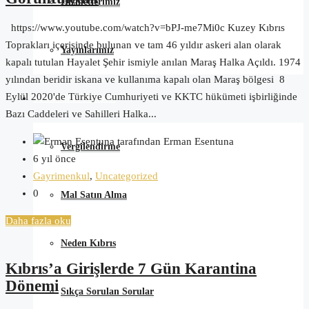
Hizmetlerimiz
https://www.youtube.com/watch?v=bPJ-me7Mi0c Kuzey Kıbrıs
Toprakları içerisinde bulunan ve tam 46 yıldır askeri alan olarak
Yayınlarımız
kapalı tutulan Hayalet Şehir ismiyle anılan Maraş Halka Açıldı. 1974
yılından beridir iskana ve kullanıma kapalı olan Maraş bölgesi 8
Eylül 2020'de Türkiye Cumhuriyeti ve KKTC hükümeti işbirliğinde
Satın Alma Rehberi
Bazı Caddeleri ve Sahilleri Halka...
tarafından Erman Esentuna
Vergilendirme
6 yıl önce
Gayrimenkul
,
Uncategorized
0
Mal Satın Alma
Daha fazla oku
Neden Kıbrıs
Kıbrıs’a Girişlerde 7 Gün Karantina
Dönemi
Sıkça Sorulan Sorular