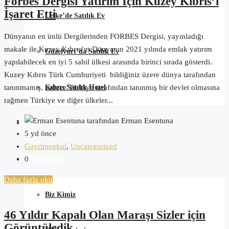
Forbes Dergisi Yatırım İçin Kuzey Kıbrıs’ı
İşaret Etti
Lefke’de Satılık Ev
Dünyanın en ünlü Dergilerinden FORBES Dergisi, yayınladığı
makale ile Kuzey Kıbrıs’ın Dünyanın 2021 yılında emlak yatırım
Güzelyurt’da Satılık Ev
yapılabilecek en iyi 5 sahil ülkesi arasında birinci sırada gösterdi.
Kuzey Kıbrıs Türk Cumhuriyeti bildiğiniz üzere dünya tarafından
Kıbrıs Satılık Hotel
tanınmamış, sadece Türkiye tarafından tanınmış bir devlet olmasına
rağmen Türkiye ve diğer ülkeler...
tarafından Erman Esentuna
Günlük Kiralık
5 yıl önce
Gayrimenkul
,
Uncategorized
Hakkımızda
0
Daha fazla oku
Biz Kimiz
46 Yıldır Kapalı Olan Maraşı Sizler için
Görüntüledik