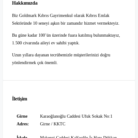
Hakkımızda
Biz Goldmark Kıbrıs Gayrimenkul olarak Kıbrıs Emlak
Sektöründe 10 seneyi aşkın bir zamandır hizmet vermekteyiz.
Bu güne kadar 100’ün üzerinde fuara katılmış bulunmaktayız,
1.500 civarında aileyi ev sahibi yaptık.
Uzun yıllara dayanan tecrübemizle müşterilerinizi doğru
yönlendirmek çok önemli.
İletişim
Girne
Karaoğlanoğlu Caddesi Ufuk Sokak No:1
Adres:
Girne / KKTC
İskele
Makenzi Caddesi Kalfaoğlu İş Hanı Dükkan