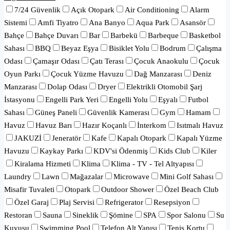
7/24 Güvenlik
Açık Otopark
Air Conditioning
Alarm
Sistemi
Amfi Tiyatro
Ana Banyo
Aqua Park
Asansör
Bahçe
Bahçe Duvarı
Bar
Barbekü
Barbeque
Basketbol
Sahası
BBQ
Beyaz Eşya
Bisiklet Yolu
Bodrum
Çalışma
Odası
Çamaşır Odası
Çatı Terası
Çocuk Anaokulu
Çocuk
Oyun Parkı
Çocuk Yüzme Havuzu
Dağ Manzarası
Deniz
Manzarası
Dolap Odası
Dryer
Elektrikli Otomobil Şarj
İstasyonu
Engelli Park Yeri
Engelli Yolu
Eşyalı
Futbol
Sahası
Güneş Paneli
Güvenlik Kamerası
Gym
Hamam
Havuz
Havuz Barı
Hazır Koçanlı
İnterkom
Isıtmalı Havuz
JAKUZİ
Jeneratör
Kafe
Kapalı Otopark
Kapalı Yüzme
Havuzu
Kaykay Parkı
KDV'si Ödenmiş
Kids Club
Kiler
Kiralama Hizmeti
Klima
Klima - TV - Tel Altyapısı
Laundry
Lawn
Mağazalar
Microwave
Mini Golf Sahası
Misafir Tuvaleti
Otopark
Outdoor Shower
Özel Beach Club
Özel Garaj
Plaj Servisi
Refrigerator
Resepsiyon
Restoran
Sauna
Sineklik
Şömine
SPA
Spor Salonu
Su
Kuyusu
Swimming Pool
Telefon Alt Yapısı
Tenis Kortu