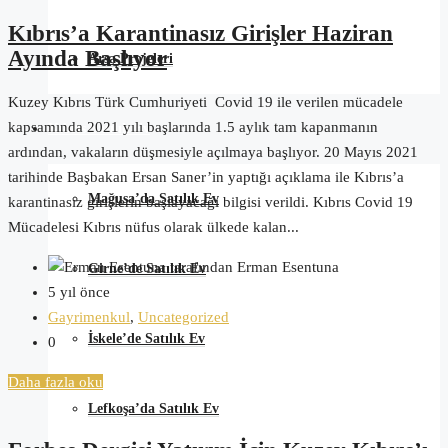
Kıbrıs’a Karantinasız Girişler Haziran
Ayında Başlıyor
Arsa Projeleri
Kuzey Kıbrıs Türk Cumhuriyeti Covid 19 ile verilen mücadele
kapsamında 2021 yılı başlarında 1.5 aylık tam kapanmanın
Kıbrıs Satılık Ev
ardından, vakaların düşmesiyle açılmaya başlıyor. 20 Mayıs 2021
tarihinde Başbakan Ersan Saner’in yaptığı açıklama ile Kıbrıs’a
Mağusa’da Satılık Ev
karantinasız girişlerin başlayacağı bilgisi verildi. Kıbrıs Covid 19
Mücadelesi Kıbrıs nüfus olarak ülkede kalan...
tarafından Erman Esentuna
Girne’de Satılık Ev
5 yıl önce
Gayrimenkul
,
Uncategorized
İskele’de Satılık Ev
0
Daha fazla oku
Lefkoşa’da Satılık Ev