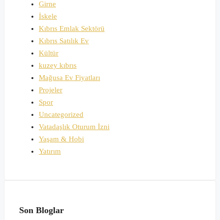
Girne
İskele
Kıbrıs Emlak Sektörü
Kıbrıs Satılık Ev
Kültür
kuzey kıbrıs
Mağusa Ev Fiyatları
Projeler
Spor
Uncategorized
Vatadaşlık Oturum İzni
Yaşam & Hobi
Yatırım
Son Bloglar