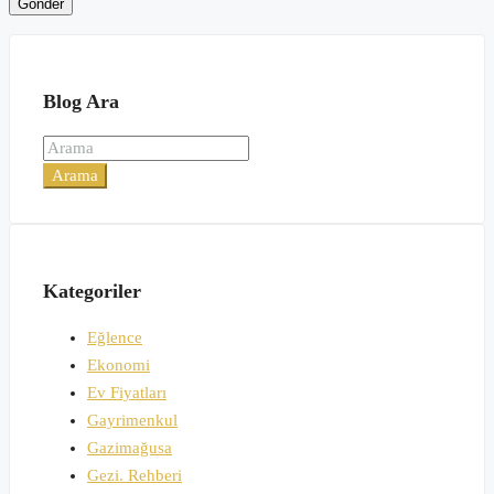
Blog Ara
Arama
Kategoriler
Eğlence
Ekonomi
Ev Fiyatları
Gayrimenkul
Gazimağusa
Gezi. Rehberi