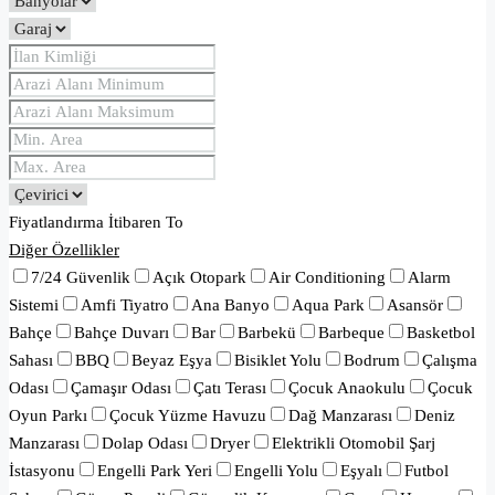
Fiyatlandırma
İtibaren
To
Diğer Özellikler
7/24 Güvenlik
Açık Otopark
Air Conditioning
Alarm
Sistemi
Amfi Tiyatro
Ana Banyo
Aqua Park
Asansör
Bahçe
Bahçe Duvarı
Bar
Barbekü
Barbeque
Basketbol
Sahası
BBQ
Beyaz Eşya
Bisiklet Yolu
Bodrum
Çalışma
Odası
Çamaşır Odası
Çatı Terası
Çocuk Anaokulu
Çocuk
Oyun Parkı
Çocuk Yüzme Havuzu
Dağ Manzarası
Deniz
Manzarası
Dolap Odası
Dryer
Elektrikli Otomobil Şarj
İstasyonu
Engelli Park Yeri
Engelli Yolu
Eşyalı
Futbol