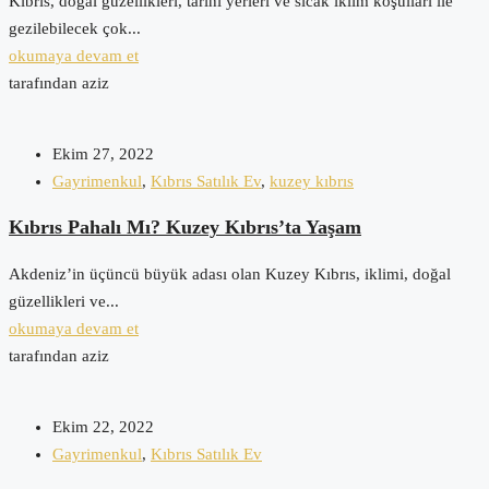
Kıbrıs, doğal güzellikleri, tarihi yerleri ve sıcak iklim koşulları ile
gezilebilecek çok...
okumaya devam et
tarafından aziz
Ekim 27, 2022
Gayrimenkul
,
Kıbrıs Satılık Ev
,
kuzey kıbrıs
Kıbrıs Pahalı Mı? Kuzey Kıbrıs’ta Yaşam
Akdeniz’in üçüncü büyük adası olan Kuzey Kıbrıs, iklimi, doğal
güzellikleri ve...
okumaya devam et
tarafından aziz
Ekim 22, 2022
Gayrimenkul
,
Kıbrıs Satılık Ev