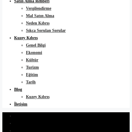
Satın Alma Rehberi
Vergilendirme
Mal Satın Alma
Neden Kıbrıs
Sıkça Sorulan Sorular
Kuzey Kıbrıs
Genel Bilgi
Ekonomi
Kültür
Turizm
Eğitim
Tarih
Blog
Kuzey Kıbrıs
İletişim