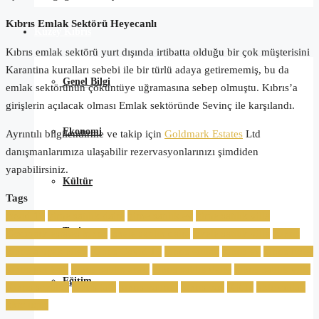
Kıbrıs Emlak Sektörü Heyecanlı
Kuzey Kıbrıs
Kıbrıs emlak sektörü yurt dışında irtibatta olduğu bir çok müşterisini
Karantina kuralları sebebi ile bir türlü adaya getirememiş, bu da
Genel Bilgi
emlak sektörünün çöküntüye uğramasına sebep olmuştu. Kıbrıs’a
girişlerin açılacak olması Emlak sektöründe Sevinç ile karşılandı.
Ekonomi
Ayrıntılı bilgilendirme ve takip için
Goldmark Estates
Ltd
danışmanlarımıza ulaşabilir rezervasyonlarınızı şimdiden
yapabilirsiniz.
Kültür
Tags
covid 19
girne satılık daire
girne satılık ev
girne satılık villa
Turizm
Godmark estates kıbrıs
iskele satılık daire
iskele satılık villa
Kıbrıs
kıbrıs a uçak bileti
Kıbrıs Covid 19
kıbrıs emlak
kıbrıs ev
kıbrıs hotel
kıbrıs pcr testi
kıbrıs satılık arazi
kıbrıs satılık daire
kıbrıs satılık villa
Eğitim
Kıbrıs seyahat
kıbrıs tatil
kıbrıs yatırım
kıbrıs yaz
KKTc
kktc emlak
kktc uçuş