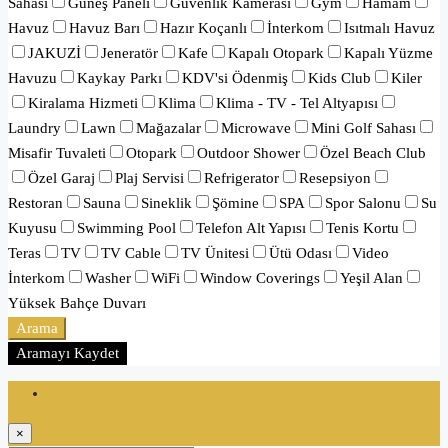
Sahası
Güneş Paneli
Güvenlik Kamerası
Gym
Hamam
Havuz
Havuz Barı
Hazır Koçanlı
İnterkom
Isıtmalı Havuz
JAKUZİ
Jeneratör
Kafe
Kapalı Otopark
Kapalı Yüzme
Havuzu
Kaykay Parkı
KDV'si Ödenmiş
Kids Club
Kiler
Kiralama Hizmeti
Klima
Klima - TV - Tel Altyapısı
Laundry
Lawn
Mağazalar
Microwave
Mini Golf Sahası
Misafir Tuvaleti
Otopark
Outdoor Shower
Özel Beach Club
Özel Garaj
Plaj Servisi
Refrigerator
Resepsiyon
Restoran
Sauna
Sineklik
Şömine
SPA
Spor Salonu
Su
Kuyusu
Swimming Pool
Telefon Alt Yapısı
Tenis Kortu
Teras
TV
TV Cable
TV Ünitesi
Ütü Odası
Video
İnterkom
Washer
WiFi
Window Coverings
Yeşil Alan
Yüksek Bahçe Duvarı
Arama
Aramayı Kaydet
Oturum aç
×