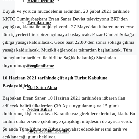
Hizmetlerimiz
Büyük ve yorucu mücadelenin ardından, 20 Şubat 2021 tarihinde
KKTC Cumhurbaşkanı Ersan Saner Devlet televizyonu BRT’den
Yayınlarımız
yaptığı açıklama ile müjdeyi verdi. 27 Mayıs’dan itibaren neredeyse
tüm iş yerleri birer birer açılmaya başlayacak. Pazar Günleri Sokağa
çıkma yasağı kaldırılacak. Gece Saat 22.00’den sonra sokağa çıkma
Satın Alma Rehberi
yasağı kaldırılacak. Müzikli eğlenceler tekrardan başlatılacak. Tüm
bu açılımlar tarihleri ile birlikte Sağlık bakanlığı Sitesinden
duyurulmaya başlandı.
Vergilendirme
10 Haziran 2021 tarihinde çift aşılı Turist Kabulune
Başlayabiliriz.
Mal Satın Alma
Başbakan Ersan Saner, 10 Haziran 2021 tarihinden itibaren ilan
edilecek belirli ülkelerden Çift Aşısı uygulanmış ve 15 günü
Neden Kıbrıs
doldurmuş kişilerin adaya Karantinasız girebileceklerini açıkladı. Bu
tarihin daha erkene çekilmeye çalışıldığı müjdesini de ayrıca verdi.
Şu anda Tüm Kıbrıs ve Kıbrıs’a seyahat edecekler resmi tarih ve
Sıkça Sorulan Sorular
açıklanacağı günü bekliyor.