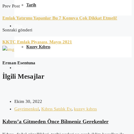
Tarih
Prev Post
Emlak Yatırımı Yapanlar Bu 7 Konuya Çok Dikkat Etmeli!
Blog
Sonraki gönderi
KKTC Emlak Piyasası, Mayıs 2021
Kuzey Kıbrıs
Erman Esentuna
İletişim
İlgili Mesajlar
Ekim 30, 2022
Gayrimenkul
,
Kıbrıs Satılık Ev
,
kuzey kıbrıs
Kıbrıs’a Gitmeden Önce Bilmeniz Gerekenler