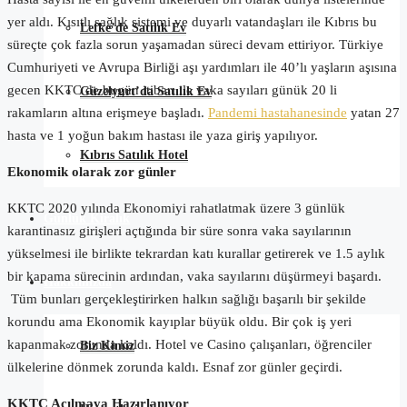
yer aldı. Kısıtlı sağlık sistemi ve duyarlı vatandaşları ile Kıbrıs bu
Lefke’de Satılık Ev
süreçte çok fazla sorun yaşamadan süreci devam ettiriyor. Türkiye
Cumhuriyeti ve Avrupa Birliği aşı yardımları ile 40’lı yaşların aşısına
gecen KKTC de bugün itibarı ile vaka sayıları günük 20 li
Güzelyurt’da Satılık Ev
rakamların altına erişmeye başladı.
Pandemi hastahanesinde
yatan 27
hasta ve 1 yoğun bakım hastası ile yaza giriş yapılıyor.
Kıbrıs Satılık Hotel
Ekonomik olarak zor günler
KKTC 2020 yılında Ekonomiyi rahatlatmak üzere 3 günlük
Günlük Kiralık
karantinasız girişleri açtığında bir süre sonra vaka sayılarının
yükselmesi ile birlikte tekrardan katı kurallar getirerek ve 1.5 aylık
bir kapama sürecinin ardından, vaka sayılarını düşürmeyi başardı.
Hakkımızda
Tüm bunları gerçekleştirirken halkın sağlığı başarılı bir şekilde
korundu ama Ekonomik kayıplar büyük oldu. Bir çok iş yeri
kapanmak zorunda kaldı. Hotel ve Casino çalışanları, öğrenciler
Biz Kimiz
ülkelerine dönmek zorunda kaldı. Esnaf zor günler geçirdi.
KKTC Açılmaya Hazırlanıyor