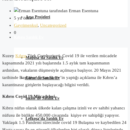
tarafından Erman Esentuna
Arsa Projeleri
5 yıl önce
Gayrimenkul
,
Uncategorized
0
Kıbrıs Satılık Ev
Kuzey
Kıbrıs
Türk Cumhuriyeti Covid 19 ile verilen mücadele
Mağusa’da Satılık Ev
kapsamında 2021 yılı başlarında 1.5 aylık tam kapanmanın
ardından, vakaların düşmesiyle açılmaya başlıyor. 20 Mayıs 2021
tarihinde Başbakan Ersan Saner’in yaptığı açıklama ile Kıbrıs’a
Girne’de Satılık Ev
karantinasız girişlerin başlayacağı bilgisi verildi.
Kıbrıs Covid 19 Mücadelesi
İskele’de Satılık Ev
Kıbrıs nüfus olarak ülkede kalan çalışma izinli ve ev sahibi yabancı
nüfusu ile birlikte 450.000 civarında kişiye ev sahipliği yapıyor.
Lefkoşa’da Satılık Ev
Yaklaşık 1.5 Pandemi sürecinde covid 19 Bulaşma ve kaybedilen 24
Hasta sayısı ile en güvenli ülkelerden biri olarak dünya listelerinde