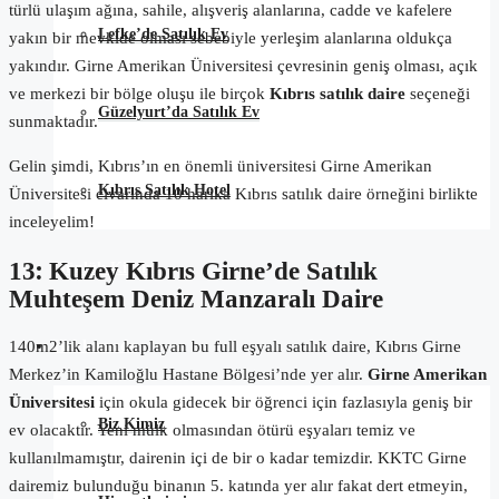
türlü ulaşım ağına, sahile, alışveriş alanlarına, cadde ve kafelere
Lefke’de Satılık Ev
yakın bir mevkide olması sebebiyle yerleşim alanlarına oldukça
yakındır. Girne Amerikan Üniversitesi çevresinin geniş olması, açık
ve merkezi bir bölge oluşu ile birçok
Kıbrıs satılık daire
seçeneği
Güzelyurt’da Satılık Ev
sunmaktadır.
Gelin şimdi, Kıbrıs’ın en önemli üniversitesi Girne Amerikan
Kıbrıs Satılık Hotel
Üniversitesi civarında 10 harika Kıbrıs satılık daire örneğini birlikte
inceleyelim!
13. Kuzey Kıbrıs Girne’de Satılık
Günlük Kiralık
Muhteşem Deniz Manzaralı Daire
Hakkımızda
140m2’lik alanı kaplayan bu full eşyalı satılık daire, Kıbrıs Girne
Merkez’in Kamiloğlu Hastane Bölgesi’nde yer alır.
Girne Amerikan
Üniversitesi
için okula gidecek bir öğrenci için fazlasıyla geniş bir
Biz Kimiz
ev olacaktır. Yeni mülk olmasından ötürü eşyaları temiz ve
kullanılmamıştır, dairenin içi de bir o kadar temizdir. KKTC Girne
dairemiz bulunduğu binanın 5. katında yer alır fakat dert etmeyin,