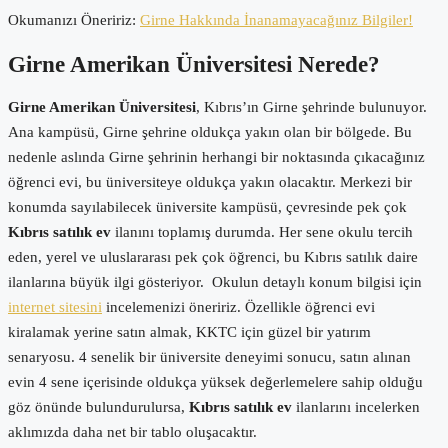
Okumanızı Öneririz:
Girne Hakkında İnanamayacağınız Bilgiler!
Girne Amerikan Üniversitesi Nerede?
Girne Amerikan Üniversitesi
, Kıbrıs’ın Girne şehrinde bulunuyor.
Ana kampüsü, Girne şehrine oldukça yakın olan bir bölgede. Bu
nedenle aslında Girne şehrinin herhangi bir noktasında çıkacağınız
öğrenci evi, bu üniversiteye oldukça yakın olacaktır. Merkezi bir
konumda sayılabilecek üniversite kampüsü, çevresinde pek çok
Kıbrıs satılık ev
ilanını toplamış durumda. Her sene okulu tercih
eden, yerel ve uluslararası pek çok öğrenci, bu Kıbrıs satılık daire
ilanlarına büyük ilgi gösteriyor. Okulun detaylı konum bilgisi için
internet sitesini
incelemenizi öneririz. Özellikle öğrenci evi
kiralamak yerine satın almak, KKTC için güzel bir yatırım
senaryosu. 4 senelik bir üniversite deneyimi sonucu, satın alınan
evin 4 sene içerisinde oldukça yüksek değerlemelere sahip olduğu
göz önünde bulundurulursa,
Kıbrıs satılık ev
ilanlarını incelerken
aklımızda daha net bir tablo oluşacaktır.