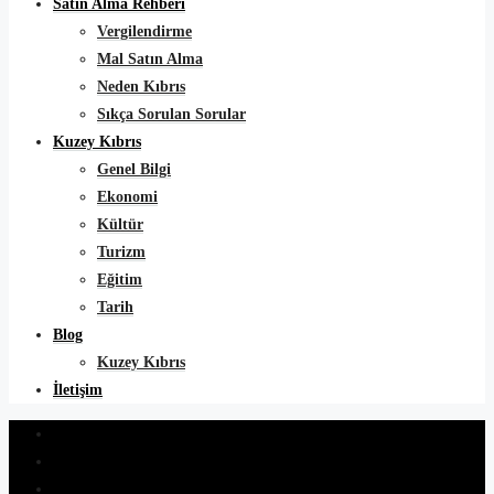
Satın Alma Rehberi
Vergilendirme
Mal Satın Alma
Neden Kıbrıs
Sıkça Sorulan Sorular
Kuzey Kıbrıs
Genel Bilgi
Ekonomi
Kültür
Turizm
Eğitim
Tarih
Blog
Kuzey Kıbrıs
İletişim