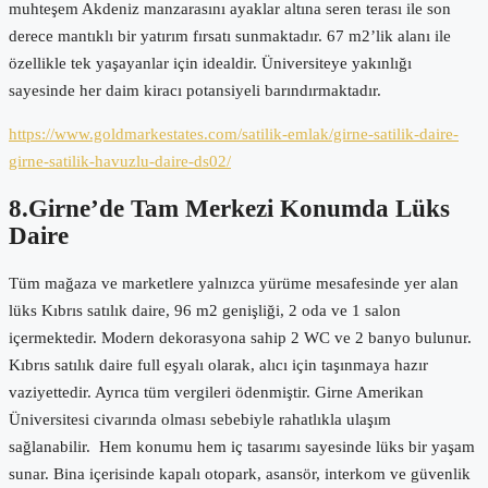
muhteşem Akdeniz manzarasını ayaklar altına seren terası ile son
derece mantıklı bir yatırım fırsatı sunmaktadır. 67 m2’lik alanı ile
özellikle tek yaşayanlar için idealdir. Üniversiteye yakınlığı
sayesinde her daim kiracı potansiyeli barındırmaktadır.
https://www.goldmarkestates.com/satilik-emlak/girne-satilik-daire-
girne-satilik-havuzlu-daire-ds02/
8.Girne’de Tam Merkezi Konumda Lüks
Daire
Tüm mağaza ve marketlere yalnızca yürüme mesafesinde yer alan
lüks Kıbrıs satılık daire, 96 m2 genişliği, 2 oda ve 1 salon
içermektedir. Modern dekorasyona sahip 2 WC ve 2 banyo bulunur.
Kıbrıs satılık daire full eşyalı olarak, alıcı için taşınmaya hazır
vaziyettedir. Ayrıca tüm vergileri ödenmiştir. Girne Amerikan
Üniversitesi civarında olması sebebiyle rahatlıkla ulaşım
sağlanabilir. Hem konumu hem iç tasarımı sayesinde lüks bir yaşam
sunar. Bina içerisinde kapalı otopark, asansör, interkom ve güvenlik