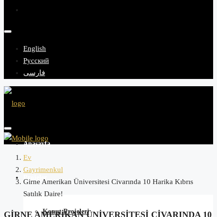
English
Русский
فارسی
Anasayfa
Ev
Gayrimenkul
Projeler
Girne Amerikan Üniversitesi Civarında 10 Harika Kıbrıs
Satılık Daire!
Konut Projeleri
GIRNE AMERIKAN ÜNIVERSITESI CIVARINDA 10