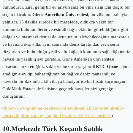
bulundurur. Zira, geniş bir ev arıyorsanız bu villa sizin için doğru bir
seçim olacaktır.
Girne Amerikan Üniversitesi
, bu villanın arabayla
yalnızca 15 dakika sürecek bir mesafede, oldukça yakın bir
konumda bulunur. Serin ve esintili dağ eteklerini görebildiğiniz gibi
dalgalı ve masmavi denizi de uzun uzun izleyebileceğiniz manzaralı
ve havuzlu ikiz villa, aynı zamanda deniz tarafından esen serin
rüzgarları ve bulunduğu yeşil ve bol ağaçlı konumun sağladığı temiz
havası ile yazlık işlevi görebilir. Girne Amerikan üniversitesi
civarında arzu ettiğiniz sakin ve huzurlu yaşamı
KKTC Girne
içinde
aradığınız ev tipi bahsettiğimiz bu dağ ve deniz manzaralı ve
havuzlu bir ikiz müstakil villaya benziyor ise bu fırsatı kaçırmayın,
GoldMark Estates ile iletişime geçerek hayallerinizi gerçeğe
dönüştürün!
(
https://www.goldmarkestates.com/satilik-emlak/girne-satilik-ikiz-
mustakil-girne-karaoglanoglu-31-satilik-ikiz-villa-mus007/
)
10.Merkezde Türk Koçanlı Satılık