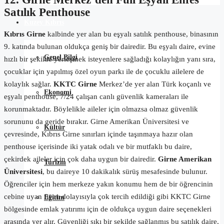
Satılık Penthouse
Kuzey Kıbrıs
Kıbrıs Girne
kalbinde yer alan bu eşyalı satılık penthouse, binasının
9. katında bulunan oldukça geniş bir dairedir. Bu eşyalı daire, evine
Genel Bilgi
hızlı bir şekilde yerleşmek isteyenlere sağladığı kolaylığın yanı sıra,
çocuklar için yapılmış özel oyun parkı ile de çocuklu ailelere de
kolaylık sağlar.
KKTC Girne
Merkez’de yer alan Türk koçanlı ve
Ekonomi
eşyalı penthouse, 7/24 çalışan canlı güvenlik kameraları ile
korunmaktadır. Böylelikle aileler için olmazsa olmaz güvenlik
sorununu da geride bırakır. Girne Amerikan Üniversitesi ve
Kültür
çevresinde, Kıbrıs Girne sınırları içinde taşınmaya hazır olan
penthouse içerisinde iki yatak odalı ve bir mutfaklı bu daire,
çekirdek aileler için çok daha uygun bir dairedir.
Girne Amerikan
Turizm
Üniversitesi
, bu daireye 10 dakikalık sürüş mesafesinde bulunur.
Öğrenciler için hem merkeze yakın konumu hem de bir öğrencinin
cebine uyan fiyatı dolayısıyla çok tercih edildiği gibi KKTC Girne
Eğitim
bölgesinde emlak yatırımı için de oldukça uygun daire seçenekleri
arasında yer alır. Güvenliği sıkı bir şekilde sağlanmış bu satılık daire,