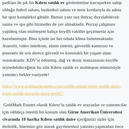
parkları ile şık bir
Kıbrıs satılık ev
görünümüne kavuşurken sahip
olduğu futbol sahası, basketbol sahası ve tenis kortlarıyla da adeta
bir spor kompleksi gibidir. Bunun yanı sıra ihtiyaç duyulabilecek
sauna ve spa gibi hizmetler de yer almaktadır. Peyzaj çalışması
yapılmış olan muhteşem bahçe keyifli vakitler geçirmeniz için
hazırlanmıştır. Bina içinde ise her odada klima bulunmaktadır.
Asansör, video interkom, alarm sistemi, güvenlik kamerası ve
jeneratör ile son derece güvenli ve korunaklı bir yaşam alanı
sunmaktadır. KDV’si ödenmiş, dağ ve deniz manzarasını keyifle
seyredebileceğiniz bu sıfır Kıbrıs satılık ev muhteşem mimarisiyle
yatırımcı bekler vaziyette!
https://www.goldmarkestates.com/satilik-emlak/girne-satilik-daire-
girne-satilik-havuzlu-daire-ke047/
GoldMark Estates olarak Kıbrıs’ta satılık ev arayanlar ve yatırımcılar
için oldukça önemli bir konum olan
Girne Amerikan Üniversitesi
civarında 10 harika Kıbrıs satılık daire
içeriğimizi sizler için
derledik, listemize göz atarak gayrimenkul yatırımı yapmadan önce