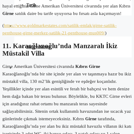
Tarih
hayal ettiğiniz Girne Amerikan Üniversitesi civarında yer alan Kıbrıs
Girne
satılık daire bu tarife uyuyorsa bu fırsatı asla kaçırmayın!
(
https://www.goldmarkestates.com/satilik-emlak/girne-satilik-
Blog
penthouse-girne-merkez-satilik-21-penthouse-mus009/
)
11. Karaoğlanoğlu’nda Manzaralı İkiz
Kuzey Kıbrıs
Müstakil Villa
Girne Amerikan Üniversitesi civarında
Kıbrıs Girne
İletişim
Karaoğlanoğlu’nda bir site içinde yer alan ve taşınmaya hazır bu ikiz
müstakil villa, 130 m2’lik genişliğinde ve eşdeğer koçanlıdır.
Yeşillikler içinde yer alan esintili ve ferah bir bahçesi ve hem denize
hem dağa bakan bir terası bulunur. Böylelikle, bu KKTC Girne evleri
için aradığınız rahat ortamı bu manzaralı teras sayesinde
sağlayabilirsiniz. Sitenin ortak kullanımlı havuzundan ise sıcacık yaz
günlerinde çıkmak istemeyeceksiniz. Kıbrıs
Girne
tarafında,
Karaoğlanoğlu’nda yer alan bu ikiz müstakil havuzlu villanın iki katı
içerisinde 3 adet WC, iki banyo odası, 3 yatak odası ve 1 salon