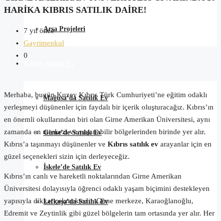
HARIKA KIBRIS SATILIK DAIRE!
Arsa Projeleri
7 yıl önce
Gayrimenkul
0
Kıbrıs Satılık Ev
Merhaba, bugün Kuzey Kıbrıs Türk Cumhuriyeti’ne eğitim odaklı
Mağusa’da Satılık Ev
yerleşmeyi düşünenler için faydalı bir içerik oluşturacağız. Kıbrıs’ın
en önemli okullarından biri olan Girne Amerikan Üniversitesi, aynı
zamanda en merkezi ve yaşanabilir bölgelerinden birinde yer alır.
Girne’de Satılık Ev
Kıbrıs’a taşınmayı düşünenler ve
Kıbrıs satılık ev
arayanlar için en
güzel seçenekleri sizin için derleyeceğiz.
İskele’de Satılık Ev
Kıbrıs’ın canlı ve hareketli noktalarından Girne Amerikan
Üniversitesi dolayısıyla öğrenci odaklı yaşam biçimini destekleyen
yapısıyla dikkat çekmektedir. Girne merkeze, Karaoğlanoğlu,
Lefkoşa’da Satılık Ev
Edremit ve Zeytinlik gibi güzel bölgelerin tam ortasında yer alır. Her