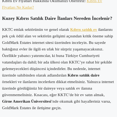
Kıbrıs Ev Fiyatları Hakkında Okumanızı Öneriririz:
Kıbrıs Ev
Fiyatları Ne Kadar?
Kuzey Kıbrıs Satılık Daire İlanları Nereden İncelenir?
KKTC emlak sektörünün ve genel olarak
Kıbrıs satılık ev
ilanlarını
pek çok ödül alan ve sektörün gelişimi açısından kritik öneme sahip
GoldMark Estates internet sitesi üzerinden inceleyin. Bu sayede
baktığınız evler ile ilgili en ufak bir sürpriz yaşamayacaksınız.
Özellikle yabancı yatırımcılar, ki buna Türkiye Cumhuriyeti
vatandaşları da dahil; bir ada ülkesi olan KKTC’ye rahat bir şekilde
gelemeyecekleri düşüncesi içindedirler. Bu nedenle, internet
üzerinde sahibinden olarak adlandırılan
Kıbrıs satılık daire
örnekleri ve ilanlarını incelerken dikkat etmelisiniz. Yalnızca internet
üzerinde gördüğünüz bir daireye veya satılık ev ilanına
güvenmemelisiniz. Kısacası, eğer KKTC’de bir ev satın almak,
Girne Amerikan Üniversitesi
’nde okumak gibi hayalleriniz varsa,
GoldMark Estates ile iletişime geçin.