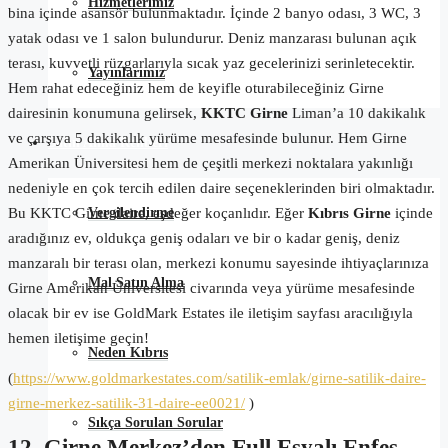
Hizmetlerimiz
bina içinde asansör bulunmaktadır. İçinde 2 banyo odası, 3 WC, 3
yatak odası ve 1 salon bulundurur. Deniz manzarası bulunan açık
terası, kuvvetli rüzgarlarıyla sıcak yaz gecelerinizi serinletecektir.
Yayınlarımız
Hem rahat edeceğiniz hem de keyifle oturabileceğiniz Girne
dairesinin konumuna gelirsek,
KKTC
Girne
Liman’a 10 dakikalık
ve çarşıya 5 dakikalık yürüme mesafesinde bulunur. Hem Girne
Satın Alma Rehberi
Amerikan Üniversitesi hem de çeşitli merkezi noktalara yakınlığı
nedeniyle en çok tercih edilen daire seçeneklerinden biri olmaktadır.
Vergilendirme
Bu KKTC Girne daire, eşdeğer koçanlıdır. Eğer
Kıbrıs Girne
içinde
aradığınız ev, oldukça geniş odaları ve bir o kadar geniş, deniz
manzaralı bir terası olan, merkezi konumu sayesinde ihtiyaçlarınıza
Mal Satın Alma
Girne Amerikan Üniversitesi civarında veya yürüme mesafesinde
olacak bir ev ise GoldMark Estates ile iletişim sayfası aracılığıyla
hemen iletişime geçin!
Neden Kıbrıs
(
https://www.goldmarkestates.com/satilik-emlak/girne-satilik-daire-
girne-merkez-satilik-31-daire-ee0021/
)
Sıkça Sorulan Sorular
12. Girne Merkez’den Full Eşyalı Enfes