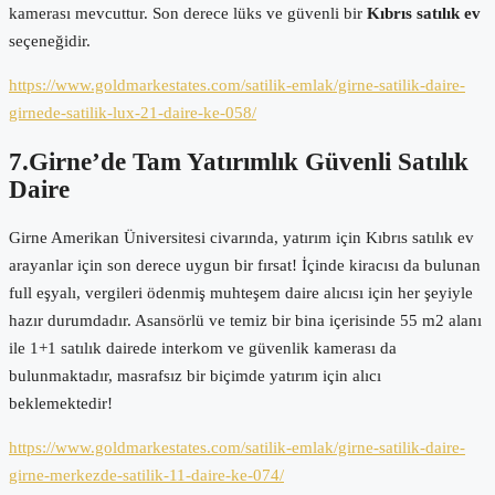
kamerası mevcuttur. Son derece lüks ve güvenli bir
Kıbrıs satılık ev
seçeneğidir.
https://www.goldmarkestates.com/satilik-emlak/girne-satilik-daire-
girnede-satilik-lux-21-daire-ke-058/
7.Girne’de Tam Yatırımlık Güvenli Satılık
Daire
Girne Amerikan Üniversitesi civarında, yatırım için Kıbrıs satılık ev
arayanlar için son derece uygun bir fırsat! İçinde kiracısı da bulunan
full eşyalı, vergileri ödenmiş muhteşem daire alıcısı için her şeyiyle
hazır durumdadır. Asansörlü ve temiz bir bina içerisinde 55 m2 alanı
ile 1+1 satılık dairede interkom ve güvenlik kamerası da
bulunmaktadır, masrafsız bir biçimde yatırım için alıcı
beklemektedir!
https://www.goldmarkestates.com/satilik-emlak/girne-satilik-daire-
girne-merkezde-satilik-11-daire-ke-074/