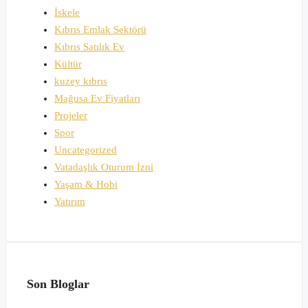
İskele
Kıbrıs Emlak Sektörü
Kıbrıs Satılık Ev
Kültür
kuzey kıbrıs
Mağusa Ev Fiyatları
Projeler
Spor
Uncategorized
Vatadaşlık Oturum İzni
Yaşam & Hobi
Yatırım
Son Bloglar