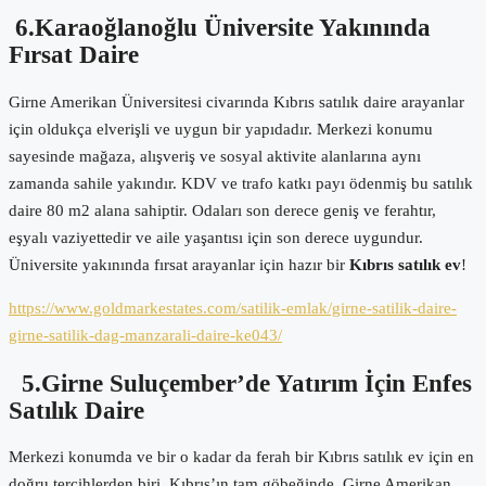
6.Karaoğlanoğlu Üniversite Yakınında
Fırsat Daire
Girne Amerikan Üniversitesi civarında Kıbrıs satılık daire arayanlar
için oldukça elverişli ve uygun bir yapıdadır. Merkezi konumu
sayesinde mağaza, alışveriş ve sosyal aktivite alanlarına aynı
zamanda sahile yakındır. KDV ve trafo katkı payı ödenmiş bu satılık
daire 80 m2 alana sahiptir. Odaları son derece geniş ve ferahtır,
eşyalı vaziyettedir ve aile yaşantısı için son derece uygundur.
Üniversite yakınında fırsat arayanlar için hazır bir
Kıbrıs satılık ev
!
https://www.goldmarkestates.com/satilik-emlak/girne-satilik-daire-
girne-satilik-dag-manzarali-daire-ke043/
5.Girne Suluçember’de Yatırım İçin Enfes
Satılık Daire
Merkezi konumda ve bir o kadar da ferah bir Kıbrıs satılık ev için en
doğru tercihlerden biri. Kıbrıs’ın tam göbeğinde, Girne Amerikan