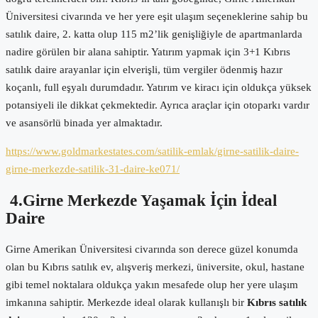
Üniversitesi civarında ve her yere eşit ulaşım seçeneklerine sahip bu
satılık daire, 2. katta olup 115 m2’lik genişliğiyle de apartmanlarda
nadire görülen bir alana sahiptir. Yatırım yapmak için 3+1 Kıbrıs
satılık daire arayanlar için elverişli, tüm vergiler ödenmiş hazır
koçanlı, full eşyalı durumdadır. Yatırım ve kiracı için oldukça yüksek
potansiyeli ile dikkat çekmektedir. Ayrıca araçlar için otoparkı vardır
ve asansörlü binada yer almaktadır.
https://www.goldmarkestates.com/satilik-emlak/girne-satilik-daire-
girne-merkezde-satilik-31-daire-ke071/
4.Girne Merkezde Yaşamak İçin İdeal
Daire
Girne Amerikan Üniversitesi civarında son derece güzel konumda
olan bu Kıbrıs satılık ev, alışveriş merkezi, üniversite, okul, hastane
gibi temel noktalara oldukça yakın mesafede olup her yere ulaşım
imkanına sahiptir. Merkezde ideal olarak kullanışlı bir
Kıbrıs satılık