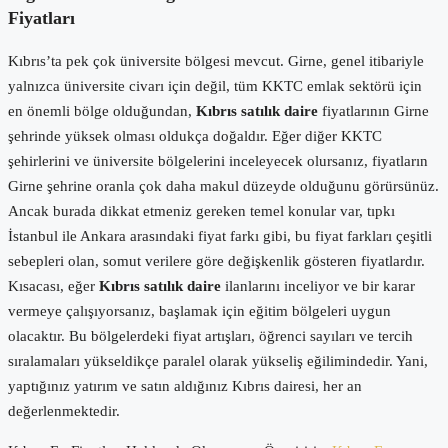
Fiyatları
Kıbrıs’ta pek çok üniversite bölgesi mevcut. Girne, genel itibariyle
yalnızca üniversite civarı için değil, tüm KKTC emlak sektörü için
en önemli bölge olduğundan,
Kıbrıs satılık daire
fiyatlarının Girne
şehrinde yüksek olması oldukça doğaldır. Eğer diğer KKTC
şehirlerini ve üniversite bölgelerini inceleyecek olursanız, fiyatların
Girne şehrine oranla çok daha makul düzeyde olduğunu görürsünüz.
Ancak burada dikkat etmeniz gereken temel konular var, tıpkı
İstanbul ile Ankara arasındaki fiyat farkı gibi, bu fiyat farkları çeşitli
sebepleri olan, somut verilere göre değişkenlik gösteren fiyatlardır.
Kısacası, eğer
Kıbrıs satılık daire
ilanlarını inceliyor ve bir karar
vermeye çalışıyorsanız, başlamak için eğitim bölgeleri uygun
olacaktır. Bu bölgelerdeki fiyat artışları, öğrenci sayıları ve tercih
sıralamaları yükseldikçe paralel olarak yükseliş eğilimindedir. Yani,
yaptığınız yatırım ve satın aldığınız Kıbrıs dairesi, her an
değerlenmektedir.