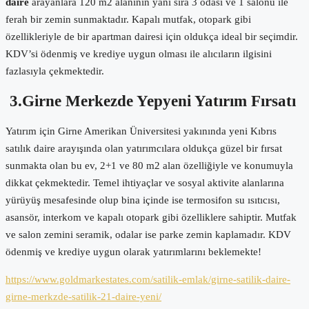
daire
arayanlara 120 m2 alanının yanı sıra 3 odası ve 1 salonu ile
ferah bir zemin sunmaktadır. Kapalı mutfak, otopark gibi
özellikleriyle de bir apartman dairesi için oldukça ideal bir seçimdir.
KDV’si ödenmiş ve krediye uygun olması ile alıcıların ilgisini
fazlasıyla çekmektedir.
3.Girne Merkezde Yepyeni Yatırım Fırsatı
Yatırım için Girne Amerikan Üniversitesi yakınında yeni Kıbrıs
satılık daire arayışında olan yatırımcılara oldukça güzel bir fırsat
sunmakta olan bu ev, 2+1 ve 80 m2 alan özelliğiyle ve konumuyla
dikkat çekmektedir. Temel ihtiyaçlar ve sosyal aktivite alanlarına
yürüyüş mesafesinde olup bina içinde ise termosifon su ısıtıcısı,
asansör, interkom ve kapalı otopark gibi özelliklere sahiptir. Mutfak
ve salon zemini seramik, odalar ise parke zemin kaplamadır. KDV
ödenmiş ve krediye uygun olarak yatırımlarını beklemekte!
https://www.goldmarkestates.com/satilik-emlak/girne-satilik-daire-
girne-merkzde-satilik-21-daire-yeni/