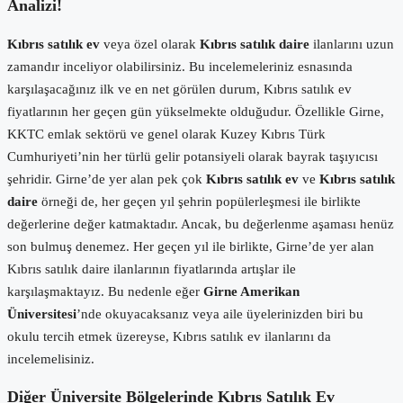
Analizi!
Kıbrıs satılık ev
veya özel olarak
Kıbrıs satılık daire
ilanlarını uzun
zamandır inceliyor olabilirsiniz. Bu incelemeleriniz esnasında
karşılaşacağınız ilk ve en net görülen durum, Kıbrıs satılık ev
fiyatlarının her geçen gün yükselmekte olduğudur. Özellikle Girne,
KKTC emlak sektörü ve genel olarak Kuzey Kıbrıs Türk
Cumhuriyeti’nin her türlü gelir potansiyeli olarak bayrak taşıyıcısı
şehridir. Girne’de yer alan pek çok
Kıbrıs satılık ev
ve
Kıbrıs satılık
daire
örneği de, her geçen yıl şehrin popülerleşmesi ile birlikte
değerlerine değer katmaktadır. Ancak, bu değerlenme aşaması henüz
son bulmuş denemez. Her geçen yıl ile birlikte, Girne’de yer alan
Kıbrıs satılık daire ilanlarının fiyatlarında artışlar ile
karşılaşmaktayız. Bu nedenle eğer
Girne Amerikan
Üniversitesi
’nde okuyacaksanız veya aile üyelerinizden biri bu
okulu tercih etmek üzereyse, Kıbrıs satılık ev ilanlarını da
incelemelisiniz.
Diğer Üniversite Bölgelerinde Kıbrıs Satılık Ev