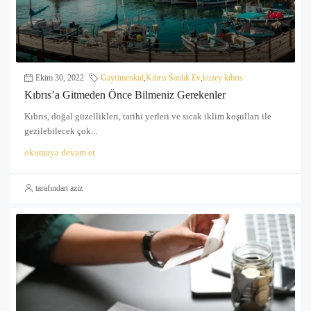
Ekim 30, 2022
Gayrimenkul
,
Kıbrıs Satılık Ev
,
kuzey kıbrıs
Kıbrıs’a Gitmeden Önce Bilmeniz Gerekenler
Kıbrıs, doğal güzellikleri, tarihi yerleri ve sıcak iklim koşulları ile
gezilebilecek çok...
okumaya devam et
tarafından aziz