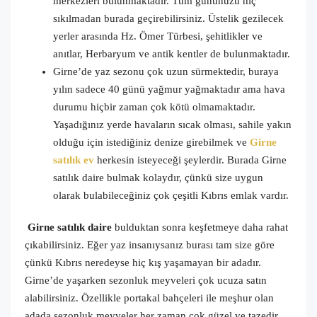
merkezleri bulunmaktadır. Tüm gününüzü hiç
sıkılmadan burada geçirebilirsiniz. Üstelik gezilecek
yerler arasında Hz. Ömer Türbesi, şehitlikler ve
anıtlar, Herbaryum ve antik kentler de bulunmaktadır.
Girne’de yaz sezonu çok uzun sürmektedir, buraya
yılın sadece 40 günü yağmur yağmaktadır ama hava
durumu hiçbir zaman çok kötü olmamaktadır.
Yaşadığınız yerde havaların sıcak olması, sahile yakın
olduğu için istediğiniz denize girebilmek ve
Girne
satılık ev
herkesin isteyeceği şeylerdir. Burada Girne
satılık daire bulmak kolaydır, çünkü size uygun
olarak bulabileceğiniz çok çeşitli Kıbrıs emlak vardır.
Girne satılık daire
bulduktan sonra keşfetmeye daha rahat
çıkabilirsiniz. Eğer yaz insanıysanız burası tam size göre
çünkü Kıbrıs neredeyse hiç kış yaşamayan bir adadır.
Girne’de yaşarken sezonluk meyveleri çok ucuza satın
alabilirsiniz. Özellikle portakal bahçeleri ile meşhur olan
adada sezonluk meyveler her zaman çok güzel ve tazedir.