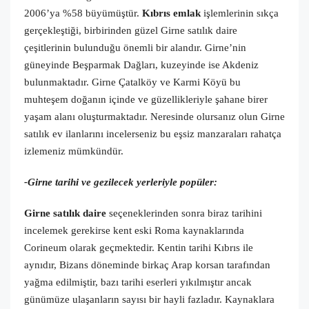
2006’ya %58 büyümüştür.
Kıbrıs emlak
işlemlerinin sıkça
gerçekleştiği, birbirinden güzel Girne satılık daire
çeşitlerinin bulunduğu önemli bir alandır. Girne’nin
güneyinde Beşparmak Dağları, kuzeyinde ise Akdeniz
bulunmaktadır. Girne Çatalköy ve Karmi Köyü bu
muhteşem doğanın içinde ve güzellikleriyle şahane birer
yaşam alanı oluşturmaktadır. Neresinde olursanız olun Girne
satılık ev ilanlarını incelerseniz bu eşsiz manzaraları rahatça
izlemeniz mümkündür.
-Girne tarihi ve gezilecek yerleriyle popüler:
Girne satılık daire
seçeneklerinden sonra biraz tarihini
incelemek gerekirse kent eski Roma kaynaklarında
Corineum olarak geçmektedir. Kentin tarihi Kıbrıs ile
aynıdır, Bizans döneminde birkaç Arap korsan tarafından
yağma edilmiştir, bazı tarihi eserleri yıkılmıştır ancak
günümüze ulaşanların sayısı bir hayli fazladır. Kaynaklara