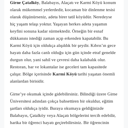
Girne Çatalköy
, Balabayıs, Alaçatı ve Karmi Köyü konum
olarak mükemmel yerlerdedir, kocaman bir dinlenme tesisi
olarak düşünürseniz, adeta birer tatil köyüdür. Neredeyse
hiç yaşam telaşı yoktur. Yaşayan herkes adeta yaşamın
keyfini sonuna kadar sürmektedir. Örneğin bir esnaf
dükkanını istediği zaman açıp erkenden kapatabilir. Bu
Karmi Köyü için oldukça alışıldık bir şeydir. Kıbrıs’ın gece
hayatı daha fazla canlı olduğu için gün içinde etraf genelde
durgun olur, yani sahil ve çevresi daha kalabalık olur.
Restoran, bar ve lokantalar ise geceleri tam kapasitede
çalışır. Bölge içerisinde
Karmi Köyü
tarihi yaşatan önemli
alanlardan birisidir.
Girne’ye okumak içinde gidebilirsiniz. Bilindiği üzere Girne
Üniversitesi adından çokça bahsettiren bir okuldur, eğitim
şartları oldukça iyidir. Buraya okumaya geldiğinizde
Balabayıs, Çatalköy veya Alaçatı bölgelerini tercih edebilir,
harika bir öğrenci hayatı geçirebilirsiniz. Bir öğrencinin