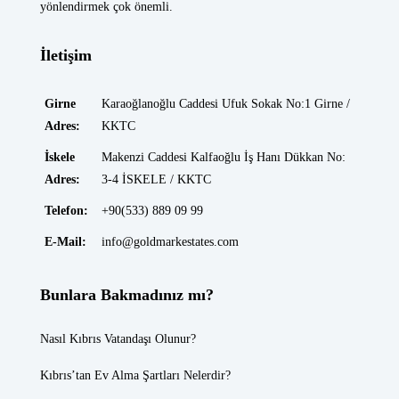
yönlendirmek çok önemli.
İletişim
Girne
Karaoğlanoğlu Caddesi Ufuk Sokak No:1 Girne /
Adres:
KKTC
İskele
Makenzi Caddesi Kalfaoğlu İş Hanı Dükkan No:
Adres:
3-4 İSKELE / KKTC
Telefon:
+90(533) 889 09 99
E-Mail:
info@goldmarkestates.com
Bunlara Bakmadınız mı?
Nasıl Kıbrıs Vatandaşı Olunur?
Kıbrıs’tan Ev Alma Şartları Nelerdir?