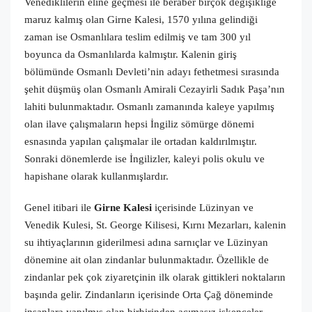
Venediklilerin eline geçmesi ile beraber birçok değişikliğe
maruz kalmış olan Girne Kalesi, 1570 yılına gelindiği
zaman ise Osmanlılara teslim edilmiş ve tam 300 yıl
boyunca da Osmanlılarda kalmıştır. Kalenin giriş
bölümünde Osmanlı Devleti’nin adayı fethetmesi sırasında
şehit düşmüş olan Osmanlı Amirali Cezayirli Sadık Paşa’nın
lahiti bulunmaktadır. Osmanlı zamanında kaleye yapılmış
olan ilave çalışmaların hepsi İngiliz sömürge dönemi
esnasında yapılan çalışmalar ile ortadan kaldırılmıştır.
Sonraki dönemlerde ise İngilizler, kaleyi polis okulu ve
hapishane olarak kullanmışlardır.
Genel itibari ile
Girne Kalesi
içerisinde Lüzinyan ve
Venedik Kulesi, St. George Kilisesi, Kırnı Mezarları, kalenin
su ihtiyaçlarının giderilmesi adına sarnıçlar ve Lüzinyan
dönemine ait olan zindanlar bulunmaktadır. Özellikle de
zindanlar pek çok ziyaretçinin ilk olarak gittikleri noktaların
başında gelir. Zindanların içerisinde Orta Çağ döneminde