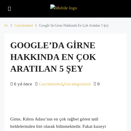
Ev
Gayrimenkul
Google’da Girne Hakkında En Çok Aratılan 5 Şey
GOOGLE’DA GIRNE
HAKKINDA EN ÇOK
ARATILAN 5 ŞEY
6 yıl önce
Gayrimenkul
,
Uncategorized
0
Girne, Kıbrıs Adası’nın en çok rağbet gören tatil
beldelerinden biri olarak bilinmektedir. Fakat kuzeyi