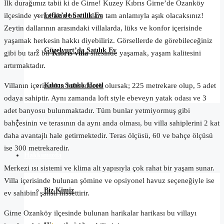
İlk durağımız tabii ki de Girne! Kuzey Kıbrıs Girne’de Ozanköy
Lefke’de Satılık Ev
ilçesinde yerini alan bu villalara tam anlamıyla aşık olacaksınız!
Zeytin dallarının arasındaki villalarda, lüks ve konfor içerisinde
yaşamak herkesin hakkı diyebiliriz. Görsellerde de görebileceğiniz
Güzelyurt’da Satılık Ev
gibi bu tarz bir
Kıbrıs villa
sitesinde yaşamak, yaşam kalitesini
artırmaktadır.
Kıbrıs Satılık Hotel
Villanın içerisinden bahsedecek olursak; 225 metrekare olup, 5 adet
odaya sahiptir. Aynı zamanda loft style ebeveyn yatak odası ve 3
adet banyosu bulunmaktadır. Tüm bunlar yetmiyormuş gibi
Günlük Kiralık
bahçesinin ve terasının da aynı anda olması, bu villa sahiplerini 2 kat
daha avantajlı hale getirmektedir. Teras ölçüsü, 60 ve bahçe ölçüsü
ise 300 metrekaredir.
Hakkımızda
Merkezi ısı sistemi ve klima alt yapısıyla çok rahat bir yaşam sunar.
Villa içerisinde bulunan şömine ve opsiyonel havuz seçeneğiyle ise
Biz Kimiz
ev sahibini şanslı hissettirir.
Girne Ozanköy ilçesinde bulunan harikalar harikası bu villayı