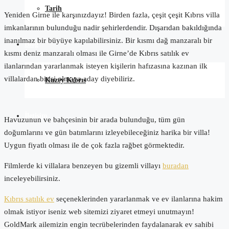
Tarih
Yeniden Girne ile karşınızdayız! Birden fazla, çeşit çeşit Kıbrıs villa
imkanlarının bulunduğu nadir şehirlerdendir. Dışarıdan bakıldığında
inanılmaz bir büyüye kapılabilirsiniz. Bir kısmı dağ manzaralı bir
Blog
kısmı deniz manzaralı olması ile Girne’de Kıbrıs satılık ev
ilanlarından yararlanmak isteyen kişilerin hafızasına kazınan ilk
villalardan birisi olmaya aday diyebiliriz.
Kuzey Kıbrıs
İletişim
Havuzunun ve bahçesinin bir arada bulunduğu, tüm gün
doğumlarını ve gün batımlarını izleyebileceğiniz harika bir villa!
Uygun fiyatlı olması ile de çok fazla rağbet görmektedir.
Filmlerde ki villalara benzeyen bu gizemli villayı
buradan
inceleyebilirsiniz.
Kıbrıs satılık ev
seçeneklerinden yararlanmak ve ev ilanlarına hakim
olmak istiyor iseniz web sitemizi ziyaret etmeyi unutmayın!
GoldMark ailemizin engin tecrübelerinden faydalanarak ev sahibi