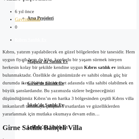
6 yıl önce
Arsa Projeleri
Gayrimenkul
0
Kıbrıs Satılık Ev
Kıbrıs, yatırım yapılabilecek en güzel bölgelerden bir tanesidir. Hem
uygun fiyatlı hem de lüks, konforlu bir yaşam sürmek isteyen
Mağusa’da Satılık Ev
herkesin kolay bir şekilde kendine uygun
Kıbrıs satılık ev
imkanı
bulunmaktadır. Özellikle de günümüzde ev sahibi olmak güç bir
durumda iken, Kıbrıs gibi cennet adasında villa sahibi olabilmek en
Girne’de Satılık Ev
büyük şanslardandır. Bu yazımızda sizlere beğeneceğinizi
düşündüğümüz Kıbrıs’ın en harika 3 bölgesinden çeşitli Kıbrıs villa
İskele’de Satılık Ev
imkanlarını tanıtmaya çalıştık! Fırsatlardan ve güzelliklerden
yararlanmak için mutlaka okumaya devam edin…
Girne Satılık Bahçeli Villa
Lefkoşa’da Satılık Ev