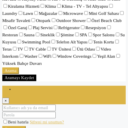
Kiralama Hizmeti
Klima
Klima - TV - Tel Altyapısı
Laundry
Lawn
Mağazalar
Microwave
Mini Golf Sahası
Misafir Tuvaleti
Otopark
Outdoor Shower
Özel Beach Club
Özel Garaj
Plaj Servisi
Refrigerator
Resepsiyon
Restoran
Sauna
Sineklik
Şömine
SPA
Spor Salonu
Su
Kuyusu
Swimming Pool
Telefon Alt Yapısı
Tenis Kortu
Teras
TV
TV Cable
TV Ünitesi
Ütü Odası
Video
İnterkom
Washer
WiFi
Window Coverings
Yeşil Alan
Yüksek Bahçe Duvarı
Arama
Aramayı Kaydet
Oturum aç
×
Beni hatırla
Şifreni mi unuttun?