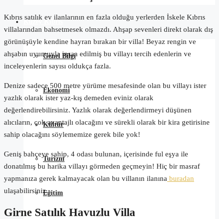
Kıbrıs satılık ev ilanlarının en fazla olduğu yerlerden İskele Kıbrıs
Kuzey Kıbrıs
villalarından bahsetmesek olmazdı. Ahşap sevenleri direkt olarak dış
görünüşüyle kendine hayran bırakan bir villa! Beyaz rengin ve
ahşabın uyumuyla inşaa edilmiş bu villayı tercih edenlerin ve
Genel Bilgi
inceleyenlerin sayısı oldukça fazla.
Denize sadece 500 metre yürüme mesafesinde olan bu villayı ister
Ekonomi
yazlık olarak ister yaz-kış demeden eviniz olarak
değerlendirebilirsiniz. Yazlık olarak değerlendirmeyi düşünen
alıcıların, çok avantajlı olacağını ve sürekli olarak bir kira getirisine
Kültür
sahip olacağını söylememize gerek bile yok!
Geniş bahçeye sahip, 4 odası bulunan, içerisinde ful eşya ile
Turizm
donatılmış bu harika villayı görmeden geçmeyin! Hiç bir masraf
yapmanıza gerek kalmayacak olan bu villanın ilanına
buradan
ulaşabilirsiniz.
Eğitim
Girne Satılık Havuzlu Villa