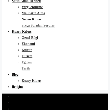
Satın Alma Rehberi
Vergilendirme
Mal Satın Alma
Neden Kıbrıs
Sıkça Sorulan Sorular
Kuzey Kıbrıs
Genel Bilgi
Ekonomi
Kültür
Turizm
Eğitim
Tarih
Blog
Kuzey Kıbrıs
İletişim