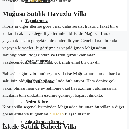
Hizmetlerimiz
incelemek için
buraya
tıklayabilirsiniz.
Mağusa Satılık Havuzlu Villa
Yayınlarımız
Kıbrıs’ın diğer illerine göre biraz daha sessiz, huzurlu fakat bir o
kadar da aktif ve değerli yerlerinden birisi de Mağusa. Burada
yaşamak insanı gerçekten de dinlendiriyor. Genel olarak burada
Satın Alma Rehberi
yaşayan kimseler ile görüşmeler yapıldığında Mağusa’nın
sakinliğinden, doğasından ve tarihi güzelliklerinden
Vergilendirme
vazgeçemediklerini duymak çok muhtemel bir olaydır.
Bahsedeceğimiz bu muhteşem villa ise Mağusa’nın tam da harika
sahilinin olduğu Yeniboğaziçi’ nde bulunuyor. Hem denize çok
Mal Satın Alma
yakın olması hem de ev sahibine özel havuzunun bulunmasıyla
alıcıların tüm dikkatini üzerine çekmeyi başarabilmekte.
Neden Kıbrıs
Kıbrıs villa seçeneklerimizden Mağusa’da bulunan bu villanın diğer
görsellerine ve bilgilerine
buradan
ulaşabilirsiniz.
Sıkça Sorulan Sorular
İskele Satılık Bahçeli Villa