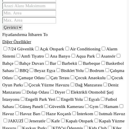
Fiyatlandırma
İtibaren
To
Diğer Özellikler
7/24 Güvenlik
Açık Otopark
Air Conditioning
Alarm
Sistemi
Amfi Tiyatro
Ana Banyo
Aqua Park
Asansör
Bahçe
Bahçe Duvarı
Bar
Barbekü
Barbeque
Basketbol
Sahası
BBQ
Beyaz Eşya
Bisiklet Yolu
Bodrum
Çalışma
Odası
Çamaşır Odası
Çatı Terası
Çocuk Anaokulu
Çocuk
Oyun Parkı
Çocuk Yüzme Havuzu
Dağ Manzarası
Deniz
Manzarası
Dolap Odası
Dryer
Elektrikli Otomobil Şarj
İstasyonu
Engelli Park Yeri
Engelli Yolu
Eşyalı
Futbol
Sahası
Güneş Paneli
Güvenlik Kamerası
Gym
Hamam
Havuz
Havuz Barı
Hazır Koçanlı
İnterkom
Isıtmalı Havuz
JAKUZİ
Jeneratör
Kafe
Kapalı Otopark
Kapalı Yüzme
Havuzu
Kaykay Parkı
KDV'si Ödenmiş
Kids Club
Kiler