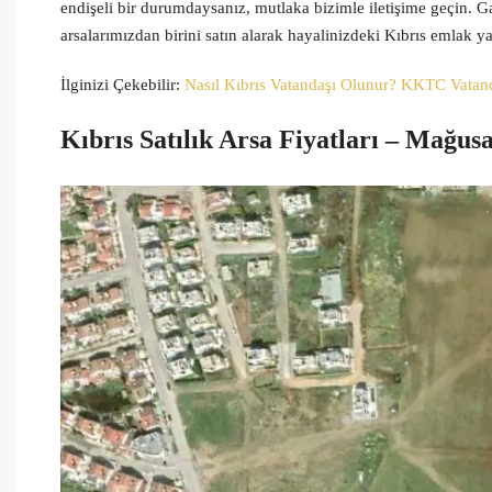
endişeli bir durumdaysanız, mutlaka bizimle iletişime geçin.
arsalarımızdan birini satın alarak hayalinizdeki Kıbrıs emlak yat
İlginizi Çekebilir:
Nasıl Kıbrıs Vatandaşı Olunur? KKTC Vatan
Kıbrıs Satılık Arsa Fiyatları – Mağusa