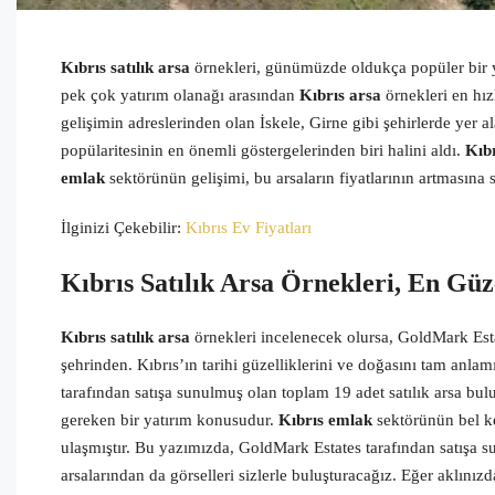
Kıbrıs satılık arsa
örnekleri, günümüzde oldukça popüler bir ya
pek çok yatırım olanağı arasından
Kıbrıs arsa
örnekleri en hız
gelişimin adreslerinden olan İskele, Girne gibi şehirlerde yer ala
popülaritesinin en önemli göstergelerinden biri halini aldı.
Kıbr
emlak
sektörünün gelişimi, bu arsaların fiyatlarının artmasına s
İlginizi Çekebilir:
Kıbrıs Ev Fiyatları
Kıbrıs Satılık Arsa Örnekleri, En Güz
Kıbrıs satılık arsa
örnekleri incelenecek olursa, GoldMark Est
şehrinden. Kıbrıs’ın tarihi güzelliklerini ve doğasını tam an
tarafından satışa sunulmuş olan toplam 19 adet satılık arsa bu
gereken bir yatırım konusudur.
Kıbrıs emlak
sektörünün bel ke
ulaşmıştır. Bu yazımızda, GoldMark Estates tarafından satışa su
arsalarından da görselleri sizlerle buluşturacağız. Eğer aklını