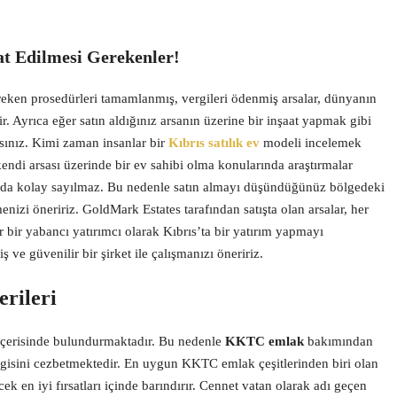
t Edilmesi Gerekenler!
eken prosedürleri tamamlanmış, vergileri ödenmiş arsalar, dünyanın
ir. Ayrıca eğer satın aldığınız arsanın üzerine bir inşaat yapmak gibi
lısınız. Kimi zaman insanlar bir
Kıbrıs satılık ev
modeli incelemek
 kendi arsası üzerinde bir ev sahibi olma konularında araştırmalar
 da kolay sayılmaz. Bu nedenle satın almayı düşündüğünüz bölgedeki
nizi öneririz. GoldMark Estates tarafından satışta olan arsalar, her
 bir yabancı yatırımcı olarak Kıbrıs’ta bir yatırım yapmayı
ve güvenilir bir şirket ile çalışmanızı öneririz.
erileri
 içerisinde bulundurmaktadır. Bu nedenle
KKTC emlak
bakımından
ilgisini cezbetmektedir. En uygun KKTC emlak çeşitlerinden biri olan
ek en iyi fırsatları içinde barındırır. Cennet vatan olarak adı geçen