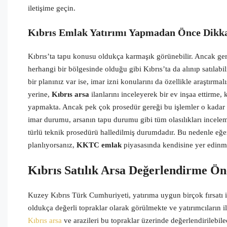
iletişime geçin.
Kıbrıs Emlak Yatırımı Yapmadan Önce Dikka
Kıbrıs’ta tapu konusu oldukça karmaşık görünebilir. Ancak ger
herhangi bir bölgesinde olduğu gibi Kıbrıs’ta da alınıp satılabil
bir planınız var ise, imar izni konularını da özellikle araştırma
yerine,
Kıbrıs arsa
ilanlarını inceleyerek bir ev inşaa ettirme,
yapmakta. Ancak pek çok prosedür gereği bu işlemler o kadar
imar durumu, arsanın tapu durumu gibi tüm olasılıkları inceleme
türlü teknik prosedürü halledilmiş durumdadır. Bu nedenle eğer
planlıyorsanız,
KKTC emlak
piyasasında kendisine yer edinmiş 
Kıbrıs Satılık Arsa Değerlendirme Ön
Kuzey Kıbrıs Türk Cumhuriyeti, yatırıma uygun birçok fırsatı
oldukça değerli topraklar olarak görülmekte ve yatırımcıların 
Kıbrıs arsa
ve arazileri bu topraklar üzerinde değerlendirilebilec