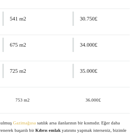
541 m2
30.750£
675 m2
34.000£
725 m2
35.000£
753 m2
36.000£
sunulmuş
Gazimağusa
satılık arsa ilanlarının bir kısmıdır. Eğer daha
renerek başarılı bir
Kıbrıs emlak
yatırımı yapmak isterseniz, bizimle