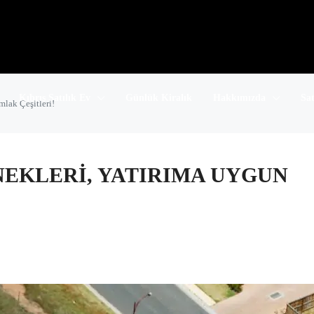
Kıbrıs Satılık Ev
Günlük Kiralık
Hakkımızda
Sa
mlak Çeşitleri!
RNEKLERI, YATIRIMA UYGUN