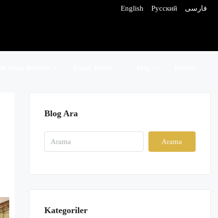
English
Русский
فارسی
tın Alma Rehberi
Kuzey Kıbrıs
Blog
İletişim
Blog Ara
Arama
Kategoriler