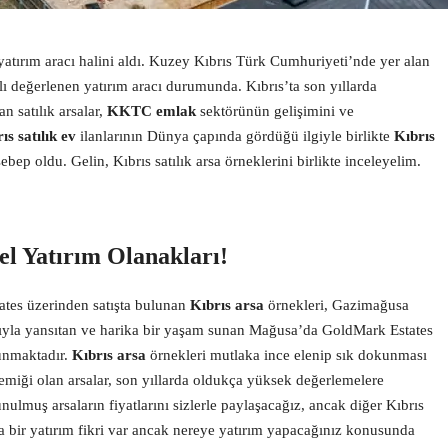
tırım aracı halini aldı. Kuzey Kıbrıs Türk Cumhuriyeti’nde yer alan
lı değerlenen yatırım aracı durumunda. Kıbrıs’ta son yıllarda
n satılık arsalar,
KKTC emlak
sektörünün gelişimini ve
ıs satılık ev
ilanlarının Dünya çapında gördüğü ilgiyle birlikte
Kıbrıs
ebep oldu. Gelin, Kıbrıs satılık arsa örneklerini birlikte inceleyelim.
el Yatırım Olanakları!
ates üzerinden satışta bulunan
Kıbrıs arsa
örnekleri, Gazimağusa
lamıyla yansıtan ve harika bir yaşam sunan Mağusa’da GoldMark Estates
lunmaktadır.
Kıbrıs arsa
örnekleri mutlaka ince elenip sık dokunması
miği olan arsalar, son yıllarda oldukça yüksek değerlemelere
nulmuş arsaların fiyatlarını sizlerle paylaşacağız, ancak diğer Kıbrıs
zda bir yatırım fikri var ancak nereye yatırım yapacağınız konusunda