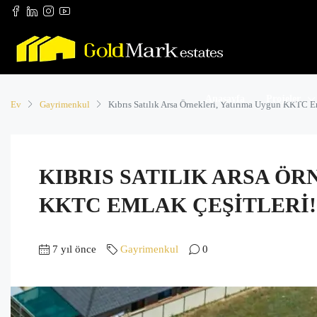
Anasayfa
Projeler
Ev
Gayrimenkul
Kıbrıs Satılık Arsa Örnekleri, Yatırıma Uygun KKTC E
KIBRIS SATILIK ARSA Ö
KKTC EMLAK ÇEŞITLERI!
7 yıl önce
Gayrimenkul
0