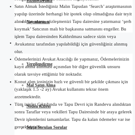
Hizmetlerimiz
Satın Almak İstediğiniz Malın Tapudan ‘Search’ araştırmasının
yapılıp üzerinde herhangi bir ipotek olup olmadığına dair teyit
alındıktan sonra, sözleşmenizi Tapu dairesine yatırmanız ‘şerh
Yayınlarımız
koymak’ Satıcının malı bir başkasına satmasını engeller. Bu
işlem Tapu dairesinden Kaldırılması sadece sizin veya
Satın Alma Rehberi
Avukatınız tarafından yapılabildiği için güvenliğiniz alınmış
olur.
Ödemelerinizi Avukat Aracılığı ile yapmanız, Ödemelerinizin
Vergilendirme
kayıt altına alınması açısından bir diğer güvenlik unsuru
olarak tavsiye ettiğimiz bir noktadır.
Konut alım izninizin hızlı ve güvenli bir şekilde çıkması için
Mal Satın Alma
(yaklaşık 1.5 -2 ay) Avukat kullanımı tekrar önem
arzetmektedir.
Tüm izinler Çıktığında ve Tapu Devri için Randevu alındıktan
Neden Kıbrıs
sonra Taraflar veya vekilleri Tapu Dairesinde bir araya gelerek
Devir işlemlerini tamamlarlar. Tapu da kalan ödemeler var ise
gerçekleştirilir.
Sıkça Sorulan Sorular