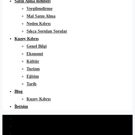
Satın Alma Rehberi
Vergilendirme
Mal Satın Alma
Neden Kıbrıs
Sıkça Sorulan Sorular
Kuzey Kıbrıs
Genel Bilgi
Ekonomi
Kültür
Turizm
Eğitim
Tarih
Blog
Kuzey Kıbrıs
İletişim