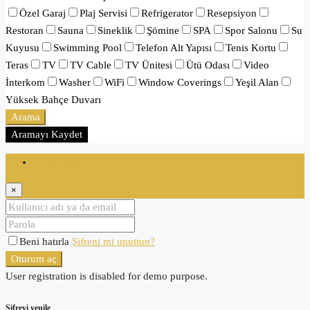
Özel Garaj
Plaj Servisi
Refrigerator
Resepsiyon
Restoran
Sauna
Sineklik
Şömine
SPA
Spor Salonu
Su
Kuyusu
Swimming Pool
Telefon Alt Yapısı
Tenis Kortu
Teras
TV
TV Cable
TV Ünitesi
Ütü Odası
Video
İnterkom
Washer
WiFi
Window Coverings
Yeşil Alan
Yüksek Bahçe Duvarı
Arama
Aramayı Kaydet
Oturum aç
×
Beni hatırla
Şifreni mi unuttun?
Oturum aç
User registration is disabled for demo purpose.
Şifreyi yenile