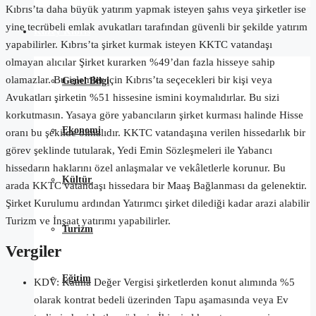
Kıbrıs’ta daha büyük yatırım yapmak isteyen şahıs veya şirketler ise
yine tecrübeli emlak avukatları tarafından güvenli bir şekilde yatırım
Kuzey Kıbrıs
yapabilirler. Kıbrıs’ta şirket kurmak isteyen KKTC vatandaşı
olmayan alıcılar Şirket kurarken %49’dan fazla hisseye sahip
olamazlar. Bu işlemler için Kıbrıs’ta seçecekleri bir kişi veya
Genel Bilgi
Avukatları şirketin %51 hissesine ismini koymalıdırlar. Bu sizi
korkutmasın. Yasaya göre yabancıların şirket kurması halinde Hisse
Ekonomi
oranı bu şekilde olmalıdır. KKTC vatandaşına verilen hissedarlık bir
görev şeklinde tutularak, Yedi Emin Sözleşmeleri ile Yabancı
hissedarın haklarını özel anlaşmalar ve vekâletlerle korunur. Bu
Kültür
arada KKTC vatandaşı hissedara bir Maaş Bağlanması da gelenektir.
Şirket Kurulumu ardından Yatırımcı şirket dilediği kadar arazi alabilir
Turizm ve İnşaat yatırımı yapabilirler.
Turizm
Vergiler
Eğitim
KDV: Katma Değer Vergisi şirketlerden konut alımında %5
olarak kontrat bedeli üzerinden Tapu aşamasında veya Ev