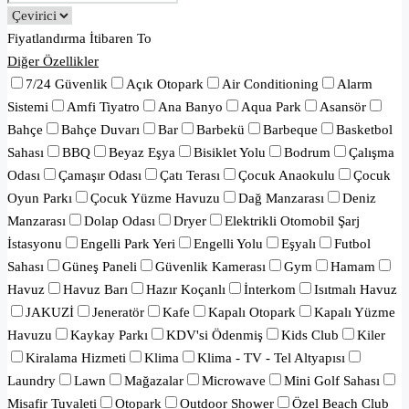
Fiyatlandırma
İtibaren
To
Diğer Özellikler
7/24 Güvenlik
Açık Otopark
Air Conditioning
Alarm
Sistemi
Amfi Tiyatro
Ana Banyo
Aqua Park
Asansör
Bahçe
Bahçe Duvarı
Bar
Barbekü
Barbeque
Basketbol
Sahası
BBQ
Beyaz Eşya
Bisiklet Yolu
Bodrum
Çalışma
Odası
Çamaşır Odası
Çatı Terası
Çocuk Anaokulu
Çocuk
Oyun Parkı
Çocuk Yüzme Havuzu
Dağ Manzarası
Deniz
Manzarası
Dolap Odası
Dryer
Elektrikli Otomobil Şarj
İstasyonu
Engelli Park Yeri
Engelli Yolu
Eşyalı
Futbol
Sahası
Güneş Paneli
Güvenlik Kamerası
Gym
Hamam
Havuz
Havuz Barı
Hazır Koçanlı
İnterkom
Isıtmalı Havuz
JAKUZİ
Jeneratör
Kafe
Kapalı Otopark
Kapalı Yüzme
Havuzu
Kaykay Parkı
KDV'si Ödenmiş
Kids Club
Kiler
Kiralama Hizmeti
Klima
Klima - TV - Tel Altyapısı
Laundry
Lawn
Mağazalar
Microwave
Mini Golf Sahası
Misafir Tuvaleti
Otopark
Outdoor Shower
Özel Beach Club