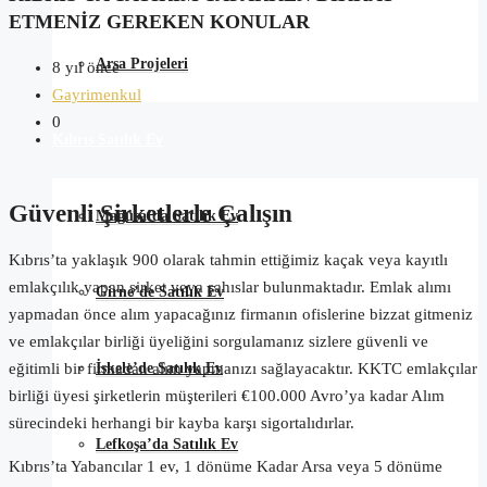
ETMENİZ GEREKEN KONULAR
Arsa Projeleri
8 yıl önce
Gayrimenkul
0
Kıbrıs Satılık Ev
Güvenli Şirketlerle Çalışın
Mağusa’da Satılık Ev
Kıbrıs’ta yaklaşık 900 olarak tahmin ettiğimiz kaçak veya kayıtlı
emlakçılık yapan şirket veya şahıslar bulunmaktadır. Emlak alımı
Girne’de Satılık Ev
yapmadan önce alım yapacağınız firmanın ofislerine bizzat gitmeniz
ve emlakçılar birliği üyeliğini sorgulamanız sizlere güvenli ve
İskele’de Satılık Ev
eğitimli bir firmadan alım yapmanızı sağlayacaktır. KKTC emlakçılar
birliği üyesi şirketlerin müşterileri €100.000 Avro’ya kadar Alım
sürecindeki herhangi bir kayba karşı sigortalıdırlar.
Lefkoşa’da Satılık Ev
Kıbrıs’ta Yabancılar 1 ev, 1 dönüme Kadar Arsa veya 5 dönüme