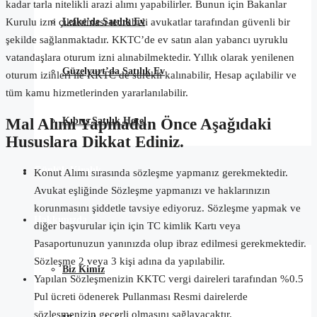
kadar tarla nitelikli arazi alımı yapabilirler. Bunun için Bakanlar
Lefke’de Satılık Ev
Kurulu izni çıkarılması tecrübeli avukatlar tarafından güvenli bir
şekilde sağlanmaktadır. KKTC’de ev satın alan yabancı uyruklu
vatandaşlara oturum izni alınabilmektedir. Yıllık olarak yenilenen
Güzelyurt’da Satılık Ev
oturum izinleri ile KKTC de sürekli kalınabilir, Hesap açılabilir ve
tüm kamu hizmetlerinden yararlanılabilir.
Kıbrıs Satılık Hotel
Mal Alımı Yapmadan Önce Aşağıdaki
Hususlara Dikkat Ediniz.
Günlük Kiralık
Konut Alımı sırasında sözleşme yapmanız gerekmektedir.
Avukat eşliğinde Sözleşme yapmanızı ve haklarınızın
korunmasını şiddetle tavsiye ediyoruz. Sözleşme yapmak ve
Hakkımızda
diğer başvurular için için TC kimlik Kartı veya
Pasaportunuzun yanınızda olup ibraz edilmesi gerekmektedir.
Sözleşme 2 veya 3 kişi adına da yapılabilir.
Biz Kimiz
Yapılan Sözleşmenizin KKTC vergi daireleri tarafından %0.5
Pul ücreti ödenerek Pullanması Resmi dairelerde
sözleşmenizin geçerli olmasını sağlayacaktır.