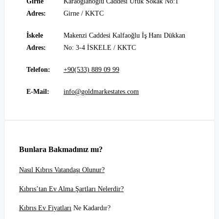
Girne
Karaoğlanoğlu Caddesi Ufuk Sokak No:1
Adres:
Girne / KKTC
İskele
Makenzi Caddesi Kalfaoğlu İş Hanı Dükkan
Adres:
No: 3-4 İSKELE / KKTC
Telefon:
+90(533) 889 09 99
E-Mail:
info@goldmarkestates.com
Bunlara Bakmadınız mı?
Nasıl Kıbrıs Vatandaşı Olunur?
Kıbrıs’tan Ev Alma Şartları Nelerdir?
Kıbrıs Ev Fiyatları
Ne Kadardır?