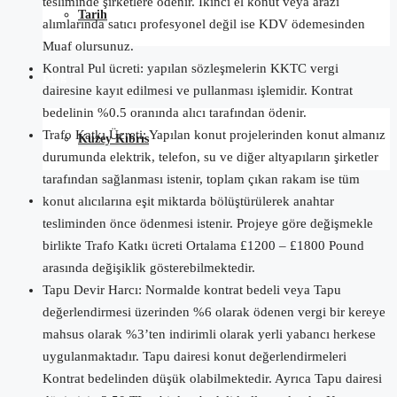
tesliminde şirketlere ödenir. İkinci el konut veya arazi
Tarih
alımlarında satıcı profesyonel değil ise KDV ödemesinden
Muaf olursunuz.
Kontral Pul ücreti: yapılan sözleşmelerin KKTC vergi
Blog
dairesine kayıt edilmesi ve pullanması işlemidir. Kontrat
bedelinin %0.5 oranında alıcı tarafından ödenir.
Trafo Katkı Ücreti: Yapılan konut projelerinden konut almanız
Kuzey Kıbrıs
durumunda elektrik, telefon, su ve diğer altyapıların şirketler
tarafından sağlanması istenir, toplam çıkan rakam ise tüm
İletişim
konut alıcılarına eşit miktarda bölüştürülerek anahtar
tesliminden önce ödenmesi istenir. Projeye göre değişmekle
birlikte Trafo Katkı ücreti Ortalama £1200 – £1800 Pound
arasında değişiklik gösterebilmektedir.
Tapu Devir Harcı: Normalde kontrat bedeli veya Tapu
değerlendirmesi üzerinden %6 olarak ödenen vergi bir kereye
mahsus olarak %3’ten indirimli olarak yerli yabancı herkese
uygulanmaktadır. Tapu dairesi konut değerlendirmeleri
Kontrat bedelinden düşük olabilmektedir. Ayrıca Tapu dairesi