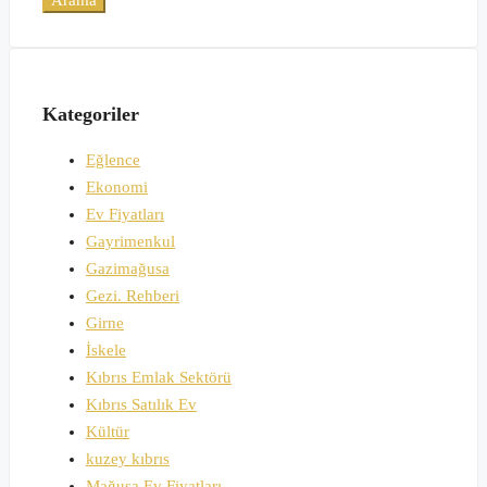
Arama
Kategoriler
Eğlence
Ekonomi
Ev Fiyatları
Gayrimenkul
Gazimağusa
Gezi. Rehberi
Girne
İskele
Kıbrıs Emlak Sektörü
Kıbrıs Satılık Ev
Kültür
kuzey kıbrıs
Mağusa Ev Fiyatları