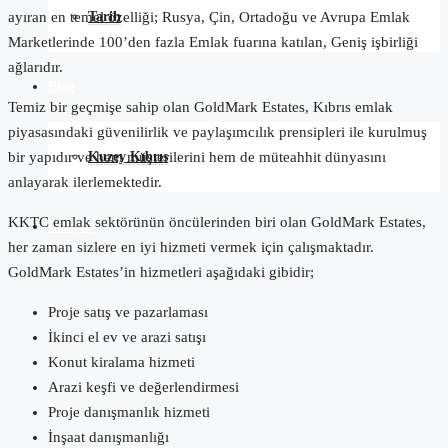
Tarih
ayıran en temel özelliği; Rusya, Çin, Ortadoğu ve Avrupa Emlak
Marketlerinde 100’den fazla Emlak fuarına katılan, Geniş işbirliği
ağlarıdır.
Blog
Temiz bir geçmişe sahip olan GoldMark Estates, Kıbrıs emlak
piyasasındaki güvenilirlik ve paylaşımcılık prensipleri ile kurulmuş
Kuzey Kıbrıs
bir yapıdır ve hem müşterilerini hem de müteahhit dünyasını
anlayarak ilerlemektedir.
KKTC emlak sektörünün öncülerinden biri olan GoldMark Estates,
İletişim
her zaman sizlere en iyi hizmeti vermek için çalışmaktadır.
GoldMark Estates’in hizmetleri aşağıdaki gibidir;
Proje satış ve pazarlaması
İkinci el ev ve arazi satışı
Konut kiralama hizmeti
Arazi keşfi ve değerlendirmesi
Proje danışmanlık hizmeti
İnşaat danışmanlığı