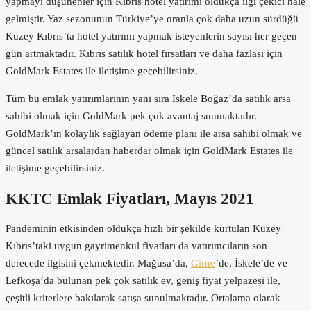
yapmayı düşünenler için Kıbrıs hotel yatırımı oldukça ilgi çekici hale
gelmiştir. Yaz sezonunun Türkiye’ye oranla çok daha uzun sürdüğü
Kuzey Kıbrıs’ta hotel yatırımı yapmak isteyenlerin sayısı her geçen
gün artmaktadır. Kıbrıs satılık hotel fırsatları ve daha fazlası için
GoldMark Estates ile iletişime geçebilirsiniz.
Tüm bu emlak yatırımlarının yanı sıra İskele Boğaz’da satılık arsa
sahibi olmak için GoldMark pek çok avantaj sunmaktadır.
GoldMark’ın kolaylık sağlayan ödeme planı ile arsa sahibi olmak ve
güncel satılık arsalardan haberdar olmak için GoldMark Estates ile
iletişime geçebilirsiniz.
KKTC Emlak Fiyatları, Mayıs 2021
Pandeminin etkisinden oldukça hızlı bir şekilde kurtulan Kuzey
Kıbrıs’taki uygun gayrimenkul fiyatları da yatırımcıların son
derecede ilgisini çekmektedir. Mağusa’da,
Girne
’de, İskele’de ve
Lefkoşa’da bulunan pek çok satılık ev, geniş fiyat yelpazesi ile,
çeşitli kriterlere bakılarak satışa sunulmaktadır. Ortalama olarak