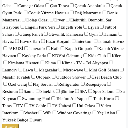
Odası
Çamaşır Odası
Çatı Terası
Çocuk Anaokulu
Çocuk
Oyun Parkı
Çocuk Yüzme Havuzu
Dağ Manzarası
Deniz
Manzarası
Dolap Odası
Dryer
Elektrikli Otomobil Şarj
İstasyonu
Engelli Park Yeri
Engelli Yolu
Eşyalı
Futbol
Sahası
Güneş Paneli
Güvenlik Kamerası
Gym
Hamam
Havuz
Havuz Barı
Hazır Koçanlı
İnterkom
Isıtmalı Havuz
JAKUZİ
Jeneratör
Kafe
Kapalı Otopark
Kapalı Yüzme
Havuzu
Kaykay Parkı
KDV'si Ödenmiş
Kids Club
Kiler
Kiralama Hizmeti
Klima
Klima - TV - Tel Altyapısı
Laundry
Lawn
Mağazalar
Microwave
Mini Golf Sahası
Misafir Tuvaleti
Otopark
Outdoor Shower
Özel Beach Club
Özel Garaj
Plaj Servisi
Refrigerator
Resepsiyon
Restoran
Sauna
Sineklik
Şömine
SPA
Spor Salonu
Su
Kuyusu
Swimming Pool
Telefon Alt Yapısı
Tenis Kortu
Teras
TV
TV Cable
TV Ünitesi
Ütü Odası
Video
İnterkom
Washer
WiFi
Window Coverings
Yeşil Alan
Yüksek Bahçe Duvarı
Arama