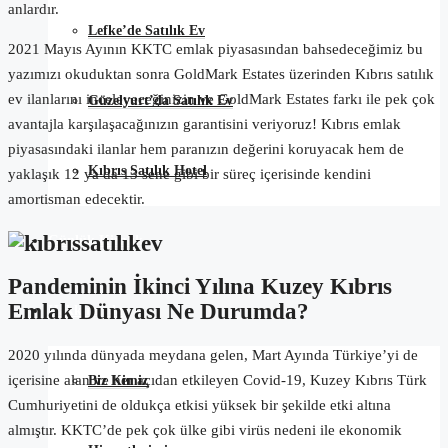
anlardır.
Lefke’de Satılık Ev
2021 Mayıs Ayının KKTC emlak piyasasından bahsedeceğimiz bu
yazımızı okuduktan sonra GoldMark Estates üzerinden Kıbrıs satılık
ev ilanlarını inceleyeceğinizin ve GoldMark Estates farkı ile pek çok
Güzelyurt’da Satılık Ev
avantajla karşılaşacağınızın garantisini veriyoruz! Kıbrıs emlak
piyasasındaki ilanlar hem paranızın değerini koruyacak hem de
Kıbrıs Satılık Hotel
yaklaşık 12 ya da 13 sene gibi bir süreç içerisinde kendini
amortisman edecektir.
Günlük Kiralık
Pandeminin İkinci Yılına Kuzey Kıbrıs
Emlak Dünyası Ne Durumda?
Hakkımızda
2020 yılında dünyada meydana gelen, Mart Ayında Türkiye’yi de
içerisine alan ve her açıdan etkileyen Covid-19, Kuzey Kıbrıs Türk
Biz Kimiz
Cumhuriyetini de oldukça etkisi yüksek bir şekilde etki altına
almıştır. KKTC’de pek çok ülke gibi virüs nedeni ile ekonomik