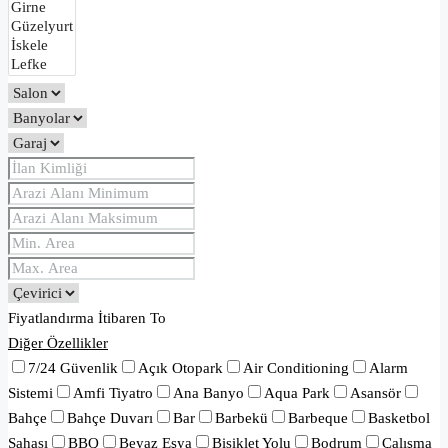
Fiyatlandırma
İtibaren
To
Diğer Özellikler
7/24 Güvenlik
Açık Otopark
Air Conditioning
Alarm
Sistemi
Amfi Tiyatro
Ana Banyo
Aqua Park
Asansör
Bahçe
Bahçe Duvarı
Bar
Barbekü
Barbeque
Basketbol
Sahası
BBQ
Beyaz Eşya
Bisiklet Yolu
Bodrum
Çalışma