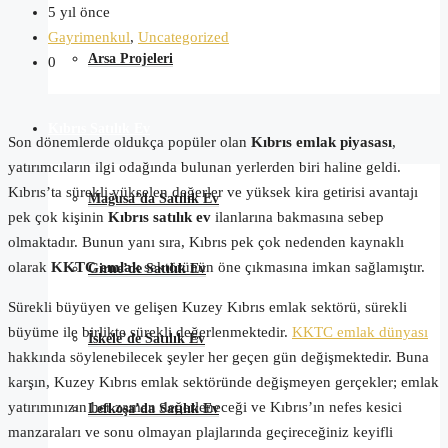
5 yıl önce
Gayrimenkul
,
Uncategorized
Arsa Projeleri
0
Kıbrıs Satılık Ev
Son dönemlerde oldukça popüler olan
Kıbrıs emlak piyasası
,
yatırımcıların ilgi odağında bulunan yerlerden biri haline geldi.
Kıbrıs’ta sürekli yükselen değerler ve yüksek kira getirisi avantajı
Mağusa’da Satılık Ev
pek çok kişinin
Kıbrıs satılık ev
ilanlarına bakmasına sebep
olmaktadır. Bunun yanı sıra, Kıbrıs pek çok nedenden kaynaklı
olarak
KKTC
emlak
sektörünün öne çıkmasına imkan sağlamıştır.
Girne’de Satılık Ev
Sürekli büyüyen ve gelişen Kuzey Kıbrıs emlak sektörü, sürekli
büyüme ile birlikte sürekli değerlenmektedir.
KKTC emlak dünyası
İskele’de Satılık Ev
hakkında söylenebilecek şeyler her geçen gün değişmektedir. Buna
karşın, Kuzey Kıbrıs emlak sektöründe değişmeyen gerçekler; emlak
yatırımınızın her zaman değerleneceği ve Kıbrıs’ın nefes kesici
Lefkoşa’da Satılık Ev
manzaraları ve sonu olmayan plajlarında geçireceğiniz keyifli