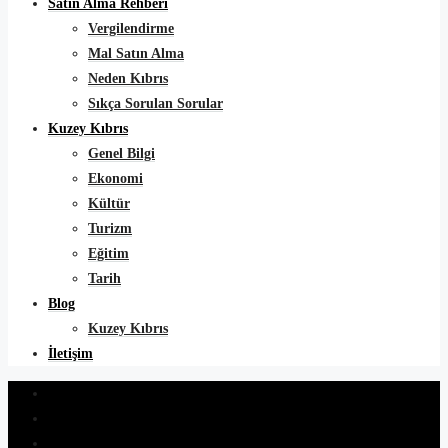
Satın Alma Rehberi
Vergilendirme
Mal Satın Alma
Neden Kıbrıs
Sıkça Sorulan Sorular
Kuzey Kıbrıs
Genel Bilgi
Ekonomi
Kültür
Turizm
Eğitim
Tarih
Blog
Kuzey Kıbrıs
İletişim