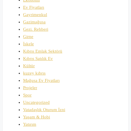
Ev Fiyatları
Gayrimenkul
Gazimağusa
Gezi. Rehberi
Girne
İskele
Kıbrıs Emlak Sektörü
Kıbrıs Satılık Ev
Kültür
kuzey kıbrıs
Mağusa Ev Fiyatları
Projeler
Spor
Uncategorized
Vatadaşlık Oturum İzni
Yaşam & Hobi
Yatırım