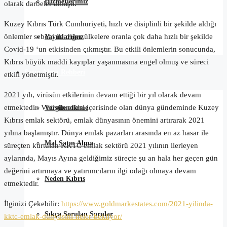
Hizmetlerimiz
olarak darbeler almıştı.
Kuzey Kıbrıs Türk Cumhuriyeti, hızlı ve disiplinli bir şekilde aldığı
önlemler sebebi ile diğer ülkelere oranla çok daha hızlı bir şekilde
Yayınlarımız
Covid-19 ‘un etkisinden çıkmıştır. Bu etkili önlemlerin sonucunda,
Kıbrıs büyük maddi kayıplar yaşanmasına engel olmuş ve süreci
Satın Alma Rehberi
etkili yönetmiştir.
2021 yılı, virüsün etkilerinin devam ettiği bir yıl olarak devam
etmektedir. Virüsün etkisi içerisinde olan dünya gündeminde Kuzey
Vergilendirme
Kıbrıs emlak sektörü, emlak dünyasının önemini artırarak 2021
yılına başlamıştır. Dünya emlak pazarları arasında en az hasar ile
Mal Satın Alma
süreçten kurtulan KKTC emlak sektörü 2021 yılının ilerleyen
aylarında, Mayıs Ayına geldiğimiz süreçte şu an hala her geçen gün
değerini artırmaya ve yatırımcıların ilgi odağı olmaya devam
Neden Kıbrıs
etmektedir.
İlginizi Çekebilir:
https://www.goldmarkestates.com/2021-yilinda-
Sıkça Sorulan Sorular
kktc-emlak-dunyasini-neler-bekliyor/