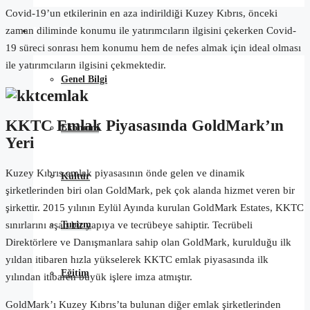
Covid-19’un etkilerinin en aza indirildiği Kuzey Kıbrıs, önceki
zaman diliminde konumu ile yatırımcıların ilgisini çekerken Covid-
Kuzey Kıbrıs
19 süreci sonrası hem konumu hem de nefes almak için ideal olması
ile yatırımcıların ilgisini çekmektedir.
Genel Bilgi
KKTC Emlak Piyasasında GoldMark’ın
Ekonomi
Yeri
Kuzey Kıbrıs emlak piyasasının önde gelen ve dinamik
Kültür
şirketlerinden biri olan GoldMark, pek çok alanda hizmet veren bir
şirkettir. 2015 yılının Eylül Ayında kurulan GoldMark Estates, KKTC
Turizm
sınırlarını aşan bir yapıya ve tecrübeye sahiptir. Tecrübeli
Direktörlere ve Danışmanlara sahip olan GoldMark, kurulduğu ilk
yıldan itibaren hızla yükselerek KKTC emlak piyasasında ilk
Eğitim
yılından itibaren büyük işlere imza atmıştır.
GoldMark’ı Kuzey Kıbrıs’ta bulunan diğer emlak şirketlerinden