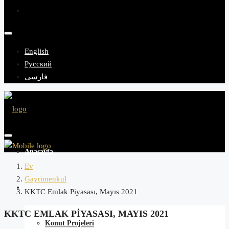
English
Русский
فارسی
Anasayfa
Ev
Gayrimenkul
Projeler
KKTC Emlak Piyasası, Mayıs 2021
KKTC EMLAK PIYASASI, MAYIS 2021
Konut Projeleri