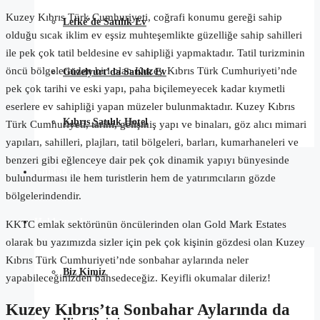
Kuzey Kıbrıs Türk Cumhuriyeti, coğrafi konumu gereği sahip
Lefke’de Satılık Ev
olduğu sıcak iklim ev eşsiz muhteşemlikte güzelliğe sahip sahilleri
ile pek çok tatil beldesine ev sahipliği yapmaktadır. Tatil turizminin
öncü bölgelerinden biri olan Kuzey Kıbrıs Türk Cumhuriyeti’nde
Güzelyurt’da Satılık Ev
pek çok tarihi ve eski yapı, paha biçilemeyecek kadar kıymetli
eserlere ev sahipliği yapan müzeler bulunmaktadır. Kuzey Kıbrıs
Kıbrıs Satılık Hotel
Türk Cumhuriyeti, tarihi, gelişmiş yapı ve binaları, göz alıcı mimari
yapıları, sahilleri, plajları, tatil bölgeleri, barları, kumarhaneleri ve
benzeri gibi eğlenceye dair pek çok dinamik yapıyı bünyesinde
Günlük Kiralık
bulundurması ile hem turistlerin hem de yatırımcıların gözde
bölgelerindendir.
Hakkımızda
KKTC emlak sektörünün öncülerinden olan Gold Mark Estates
olarak bu yazımızda sizler için pek çok kişinin gözdesi olan Kuzey
Kıbrıs Türk Cumhuriyeti’nde sonbahar aylarında neler
Biz Kimiz
yapabileceğinizden bahsedeceğiz. Keyifli okumalar dileriz!
Kuzey Kıbrıs’ta Sonbahar Aylarında da