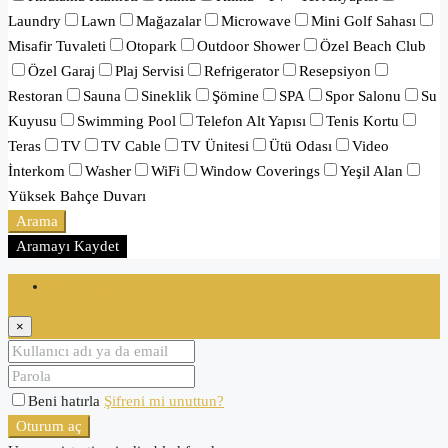
Laundry
Lawn
Mağazalar
Microwave
Mini Golf Sahası
Misafir Tuvaleti
Otopark
Outdoor Shower
Özel Beach Club
Özel Garaj
Plaj Servisi
Refrigerator
Resepsiyon
Restoran
Sauna
Sineklik
Şömine
SPA
Spor Salonu
Su
Kuyusu
Swimming Pool
Telefon Alt Yapısı
Tenis Kortu
Teras
TV
TV Cable
TV Ünitesi
Ütü Odası
Video
İnterkom
Washer
WiFi
Window Coverings
Yeşil Alan
Yüksek Bahçe Duvarı
Arama
Aramayı Kaydet
Oturum aç
×
Beni hatırla
Şifreni mi unuttun?
Oturum aç