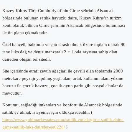
Kuzey Kıbrıs Türk Cumhuriyeti’nin Girne şehrinin Alsancak
bölgesinde bulunan satılık havuzlu daire, Kuzey Kıbrıs’ın turizm
kenti olarak bilinen Girne şehrinin Alsancak bölgesinde bulunması
ile ön plana çıkmaktadır.
Özel bahçeli, balkonlu ve çatı teraslı olmak üzere toplam olarak 90
tane lüks dağ ve deniz manzaralı 2 + 1 oda sayısına sahip olan
daireden oluşan bir sitedir.
Site içerisinde etrafı zeytin ağaçları ile çevrili olan toplamda 2000
metrekare peyzajı yapılmış yeşil alan, ortak kullanım alanı yüzme
havuzu ile çocuk havuzu, çocuk oyun parkı gibi sosyal alanlar da
mevcuttur.
Konumu, sağladığı imkanları ve konforu ile Alsancak bölgesinde
satılık ev almak isteyenler için oldukça idealdir. (
https://www.goldmarkestates.com/satilik-emlak/girne-satilik-daire-
girne-satilik-luks-daireler-ee0226/
)