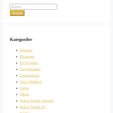
Arama
Kategoriler
Eğlence
Ekonomi
Ev Fiyatları
Gayrimenkul
Gazimağusa
Gezi. Rehberi
Girne
İskele
Kıbrıs Emlak Sektörü
Kıbrıs Satılık Ev