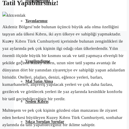
Hizmetlerimiz
Tatil Yapabilirsiniz!
Yayınlarımız
Akdeniz Bölgesi’nde bulunan üçüncü büyük ada olma özelliğini
taşıyan ada ülkesi Kıbrıs, iki ayrı ülkeye ev sahipliği yapmaktadır.
Satın Alma Rehberi
Kuzey Kıbrıs Türk Cumhuriyeti içerisinde bulunan zenginlikleri ile
yaz aylarında pek çok kişinin ilgi odağı olan ülkelerdendir. Yılın
önemli ölçüde büyük bir kısmını sıcak ve tatil yapmaya elverişli bir
Vergilendirme
şekilde geçiren Kuzey Kıbrıs, uzun süre tatil yapma avantajı ile
dünyanın dört bir yanından ziyaretçiye ev sahipliği yapan adalardan
birisidir. Otelleri, plajları, denizi, eğlence yerleri, barları,
Mal Satın Alma
kumarhaneleri, alışveriş yapılacak yerleri ve çok daha fazlası,
gezilecek ve görülecek yerleri ile yaz aylarında kesinlikle konforlu
bir tatil geçirebileceğiniz bir yerdir.
Neden Kıbrıs
Muhteşem ve pek çok kişinin gözdesi olan manzarası ile ziyaret
eden herkesi büyüleyen Kuzey Kıbrıs Türk Cumhuriyeti, sonbahar
Sıkça Sorulan Sorular
aylarında da tatil yapabileceğiniz bir iklime sahiptir.