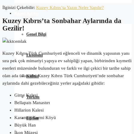
İlginizi Çekebilir:
Kuzey Kıbrıs’ta Yazın Neler Yapılır?
Kuzey Kıbrıs
Kuzey Kıbrıs’ta Sonbahar Aylarında da
Gezilir!
Genel Bilgi
Kuzey Kıbrıs Türk Cumhuriyeti eğlenceli ve dinamik yapısının yanı
Ekonomi
sıra pek çok mimariyi yapıya ev sahipliği yapan, birbirinden kıymetli
eserleri müzesinde bulunduran ve farklı ve ilgi çekici bir tarihe sahip
olan ada ülkesidir. Kuzey Kıbrıs Türk Cumhuriyeti’nde sonbahar
Kültür
aylarında dahi gezebileceğiniz yerler aşağıdaki gibidir:
Girne Kalesi
Turizm
Bellapais Manastırı
Hillarion Kalesi
Karaman Karmi Köyü
Eğitim
Büyük Han
İkon Müzesi