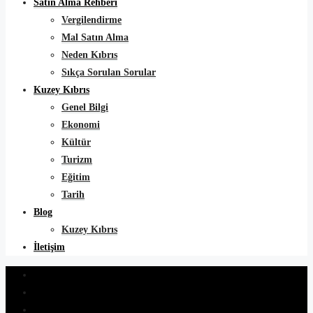
Satın Alma Rehberi
Vergilendirme
Mal Satın Alma
Neden Kıbrıs
Sıkça Sorulan Sorular
Kuzey Kıbrıs
Genel Bilgi
Ekonomi
Kültür
Turizm
Eğitim
Tarih
Blog
Kuzey Kıbrıs
İletişim