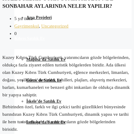
SONBAHAR AYLARINDA NELER YAPILIR?
Arsa Projeleri
5 yıl önce
Gayrimenkul
,
Uncategorized
0
Kıbrıs Satılık Ev
Kuzey Kıbrıs Türk Cumhuriyeti, yatırımcıların gözde bölgelerinden,
Mağusa’da Satılık Ev
oldukça fazla ziyaret edilen turistik bölgelerden biridir. Ada ülkesi
olan Kuzey Kıbrıs Türk Cumhuriyeti, eğlence merkezleri, limanları,
doğası, yeşillikleri, denizleri, sahilleri, plajları, alışveriş merkezleri,
Girne’de Satılık Ev
barları, kumarhaneleri ve benzeri gibi imkanları ile oldukça dinamik
bir yapıya sahiptir.
İskele’de Satılık Ev
Birbirinden özel, farklı ve ilgi çekici tarihi güzellikleri bünyesinde
barındıran Kuzey Kıbrıs Türk Cumhuriyeti, dinamik yapısı ve tarihi
ile hem turistlerin hem de yatırımcıların gözde bölgelerinden
Lefkoşa’da Satılık Ev
birisidir.