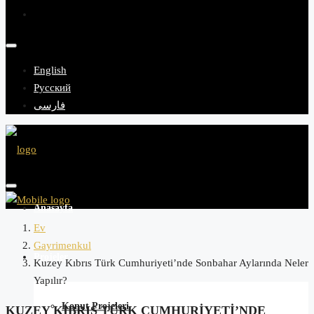
English
Русский
فارسی
Anasayfa
Ev
Gayrimenkul
Projeler
Kuzey Kıbrıs Türk Cumhuriyeti’nde Sonbahar Aylarında Neler
Yapılır?
Konut Projeleri
KUZEY KIBRIS TÜRK CUMHURIYETI’NDE