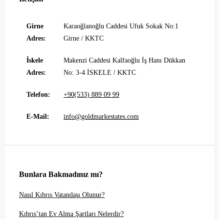
Girne
Karaoğlanoğlu Caddesi Ufuk Sokak No:1
Adres:
Girne / KKTC
İskele
Makenzi Caddesi Kalfaoğlu İş Hanı Dükkan
Adres:
No: 3-4 İSKELE / KKTC
Telefon:
+90(533) 889 09 99
E-Mail:
info@goldmarkestates.com
Bunlara Bakmadınız mı?
Nasıl Kıbrıs Vatandaşı Olunur?
Kıbrıs’tan Ev Alma Şartları Nelerdir?