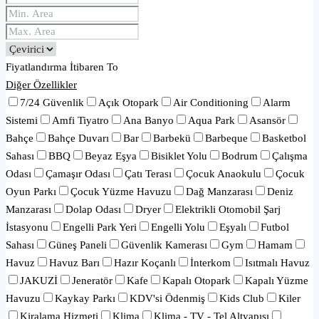
Fiyatlandırma
İtibaren
To
Diğer Özellikler
7/24 Güvenlik
Açık Otopark
Air Conditioning
Alarm
Sistemi
Amfi Tiyatro
Ana Banyo
Aqua Park
Asansör
Bahçe
Bahçe Duvarı
Bar
Barbekü
Barbeque
Basketbol
Sahası
BBQ
Beyaz Eşya
Bisiklet Yolu
Bodrum
Çalışma
Odası
Çamaşır Odası
Çatı Terası
Çocuk Anaokulu
Çocuk
Oyun Parkı
Çocuk Yüzme Havuzu
Dağ Manzarası
Deniz
Manzarası
Dolap Odası
Dryer
Elektrikli Otomobil Şarj
İstasyonu
Engelli Park Yeri
Engelli Yolu
Eşyalı
Futbol
Sahası
Güneş Paneli
Güvenlik Kamerası
Gym
Hamam
Havuz
Havuz Barı
Hazır Koçanlı
İnterkom
Isıtmalı Havuz
JAKUZİ
Jeneratör
Kafe
Kapalı Otopark
Kapalı Yüzme
Havuzu
Kaykay Parkı
KDV'si Ödenmiş
Kids Club
Kiler
Kiralama Hizmeti
Klima
Klima - TV - Tel Altyapısı