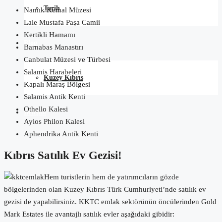
Tarih
Namık Kemal Müzesi
Lale Mustafa Paşa Camii
Kertikli Hamamı
Blog
Barnabas Manastırı
Canbulat Müzesi ve Türbesi
Salamis Harabeleri
Kuzey Kıbrıs
Kapalı Maraş Bölgesi
Salamis Antik Kenti
Othello Kalesi
İletişim
Ayios Philon Kalesi
Aphendrika Antik Kenti
Kıbrıs Satılık Ev Gezisi!
Hem turistlerin hem de yatırımcıların gözde
bölgelerinden olan Kuzey Kıbrıs Türk Cumhuriyeti’nde satılık ev
gezisi de yapabilirsiniz. KKTC emlak sektörünün öncülerinden Gold
Mark Estates ile avantajlı satılık evler aşağıdaki gibidir: