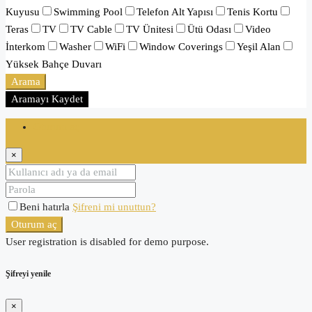
Kuyusu
Swimming Pool
Telefon Alt Yapısı
Tenis Kortu
Teras
TV
TV Cable
TV Ünitesi
Ütü Odası
Video
İnterkom
Washer
WiFi
Window Coverings
Yeşil Alan
Yüksek Bahçe Duvarı
Arama
Aramayı Kaydet
Oturum aç
×
Beni hatırla
Şifreni mi unuttun?
Oturum aç
User registration is disabled for demo purpose.
Şifreyi yenile
×