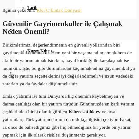
Tarih
İlginizi çekebilir:
KKTC Emlak Dünyası!
Güvenilir Gayrimenkuller ile Çalışmak
Blog
Neden Önemli?
Birikimlerimizi değerlendirmenin en güvenli yollarından biri
Kuzey Kıbrıs
gayrimenkul edinmektir. Hem yeni bir yaşama adım atmak hem de
akıllı bir yatırım atmak isterken, hayal kırıklığı ile karşılaşmak ise
mümkün. İşte, bu gibi durumlardan kaçınmak adına gayrimenkul ya
İletişim
da diğer yatırım seçeneklerini iyi değerlendirmeli ve uzun vadedeki
zararları ya da faydalar düşünmelisiniz.
Emlak yatırımı ise tüm Dünya’da hiç önemini kaybetmeyen ve
daima canlılığı olan bir yatırım türüdür. Günümüzde en karlı yatırım
çeşitlerinden birisi olarak görülen
Kıbrıs satılık ev
ve arsa
yatırımları, Türk yatırımcılarının da oldukça ilgisini çekiyor. Fakat,
az önce de bahsettiğimiz gibi hiç bilmediğiniz bir yerde bir yatırım
yapmak için ilk olarak riskleri düşünmeniz gerekiyor.