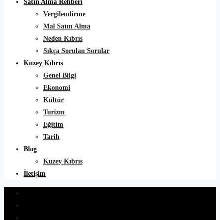
Satın Alma Rehberi
Vergilendirme
Mal Satın Alma
Neden Kıbrıs
Sıkça Sorulan Sorular
Kuzey Kıbrıs
Genel Bilgi
Ekonomi
Kültür
Turizm
Eğitim
Tarih
Blog
Kuzey Kıbrıs
İletişim