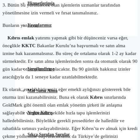
Hizmetlerimiz
3. Bütün bu yürütülecek olan işlemlerin uzmanlar tarafından
yönetilmesine izin vermeli ve fırsat tanımalısınız.
Yayınlarımız
Bunların yanı sıra;
Kıbrıs emlak
yatırımı yapmak gibi bir düşünceniz varsa eğer,
öncelikle
KKTC
Bakanlar Kurulu’na başvurmalı ve satın alma
Satın Alma Rehberi
iznine hak kazanmalısınız. Bu süreç de ortalama olarak 1-2 ay kadar
sürmektedir. Ev satın alma işlemlerinden sonra da otomatik olarak 90
Vergilendirme
gün kadar oturma izniniz olacaktır. Bu 90 günlük hakkınız izinler
aracılığıyla da 1 seneye kadar uzatılabilmektedir.
Ek olarak, emekli biriyseniz eğer emekli aylığınızı göstererek bile
Mal Satın Alma
oturma izni kazanabilirsiniz. Buna ek olarak
Kıbrıs
sınırlarında
GoldMark gibi önemli olan emlak yönetim şirketi ile anlaşma
Neden Kıbrıs
sağlayabilir ve güvenilir şekilde hızla tapu işlemlerinizi
halledebilirsiniz. Böylelikle gerekli prosedürler de halledilir ve
rahatlıkla sırtınızı yaslayabilirsiniz. Eğer Kıbrıs’ta ev almak için kredi
Sıkça Sorulan Sorular
çekme yöntemine başvuracaksanız da Türkiye’de gelirinizi