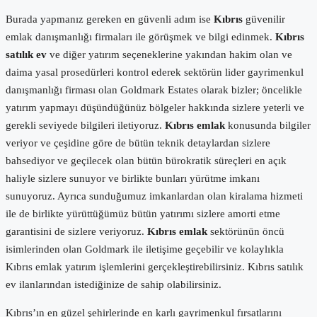
Burada yapmanız gereken en güvenli adım ise
Kıbrıs
güvenilir
emlak danışmanlığı firmaları ile görüşmek ve bilgi edinmek.
Kıbrıs
satılık ev
ve diğer yatırım seçeneklerine yakından hakim olan ve
daima yasal prosedürleri kontrol ederek sektörün lider gayrimenkul
danışmanlığı firması olan Goldmark Estates olarak bizler; öncelikle
yatırım yapmayı düşündüğünüz bölgeler hakkında sizlere yeterli ve
gerekli seviyede bilgileri iletiyoruz.
Kıbrıs emlak
konusunda bilgiler
veriyor ve çeşidine göre de bütün teknik detaylardan sizlere
bahsediyor ve geçilecek olan bütün bürokratik süreçleri en açık
haliyle sizlere sunuyor ve birlikte bunları yürütme imkanı
sunuyoruz. Ayrıca sunduğumuz imkanlardan olan kiralama hizmeti
ile de birlikte yürüttüğümüz bütün yatırımı sizlere amorti etme
garantisini de sizlere veriyoruz.
Kıbrıs emlak
sektörünün öncü
isimlerinden olan Goldmark ile iletişime geçebilir ve kolaylıkla
Kıbrıs emlak yatırım işlemlerini gerçekleştirebilirsiniz. Kıbrıs satılık
ev ilanlarından istediğinize de sahip olabilirsiniz.
Kıbrıs’ın en güzel şehirlerinde en karlı gayrimenkul fırsatlarını