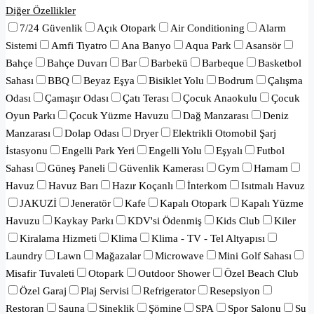
Diğer Özellikler
7/24 Güvenlik
Açık Otopark
Air Conditioning
Alarm
Sistemi
Amfi Tiyatro
Ana Banyo
Aqua Park
Asansör
Bahçe
Bahçe Duvarı
Bar
Barbekü
Barbeque
Basketbol
Sahası
BBQ
Beyaz Eşya
Bisiklet Yolu
Bodrum
Çalışma
Odası
Çamaşır Odası
Çatı Terası
Çocuk Anaokulu
Çocuk
Oyun Parkı
Çocuk Yüzme Havuzu
Dağ Manzarası
Deniz
Manzarası
Dolap Odası
Dryer
Elektrikli Otomobil Şarj
İstasyonu
Engelli Park Yeri
Engelli Yolu
Eşyalı
Futbol
Sahası
Güneş Paneli
Güvenlik Kamerası
Gym
Hamam
Havuz
Havuz Barı
Hazır Koçanlı
İnterkom
Isıtmalı Havuz
JAKUZİ
Jeneratör
Kafe
Kapalı Otopark
Kapalı Yüzme
Havuzu
Kaykay Parkı
KDV'si Ödenmiş
Kids Club
Kiler
Kiralama Hizmeti
Klima
Klima - TV - Tel Altyapısı
Laundry
Lawn
Mağazalar
Microwave
Mini Golf Sahası
Misafir Tuvaleti
Otopark
Outdoor Shower
Özel Beach Club
Özel Garaj
Plaj Servisi
Refrigerator
Resepsiyon
Restoran
Sauna
Sineklik
Şömine
SPA
Spor Salonu
Su