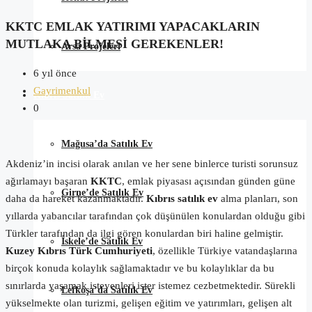
KKTC EMLAK YATIRIMI YAPACAKLARIN
MUTLAKA BILMESI GEREKENLER!
Arsa Projeleri
6 yıl önce
Gayrimenkul
Kıbrıs Satılık Ev
0
Mağusa’da Satılık Ev
Akdeniz’in incisi olarak anılan ve her sene binlerce turisti sorunsuz
ağırlamayı başaran
KKTC
, emlak piyasası açısından günden güne
Girne’de Satılık Ev
daha da hareket kazanmaktadır.
Kıbrıs satılık ev
alma planları, son
yıllarda yabancılar tarafından çok düşünülen konulardan olduğu gibi
Türkler tarafından da ilgi gören konulardan biri haline gelmiştir.
İskele’de Satılık Ev
Kuzey Kıbrıs Türk Cumhuriyeti
, özellikle Türkiye vatandaşlarına
birçok konuda kolaylık sağlamaktadır ve bu kolaylıklar da bu
sınırlarda yaşamak isteyenleri ister istemez cezbetmektedir. Sürekli
Lefkoşa’da Satılık Ev
yükselmekte olan turizmi, gelişen eğitim ve yatırımları, gelişen alt