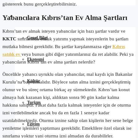
göstererek bunu gerçekleştirebilirsiniz.
Kuzey Kıbrıs
Yabancılara Kıbrıs’tan Ev Alma Şartları
Kıbrıs’tan ev almak isteyen yabancılar için bazı şartlar vardır ve
Genel Bilgi
KKTC
sınırlarında emlak yatırımı yapmak isteyenlerin bu şartları
mutlaka bilmesi gereklidir. Bu şartlar karşılanmazsa eğer
Kıbrıs
satılık ev
veya bunun gibi diğer yatırımlarınız da ret alabilir. Peki ya
Ekonomi
yabancıların Kıbrıs’tan ev alma şartları nelerdir?
Öncelikle yabancı uyruklu olan yabancılar, mal kaydı için Bakanlar
Kültür
Kurulu’na başvurmalıdır. Böylece satın alma iznini gerçekleştirmiş
olunur ve bu süreç ortama birkaç ay sürmektedir. Kıbrıs’tan konut
almaya hak kazanan kişi, aldıktan sonra 90 gün kadar kalma
Turizm
hakkına sahiptir. Fakat daha fazla kalmak isteyenler için de oturma
izni verilebilmekte ancak bu da en fazla 1 seneye kadar
uzatılabilmektedir. Oturma iznine sahip olan kişilerin her sene belge
Eğitim
yeniletme işlemleri yaptırması gereklidir. Emeklilere özel olarak ise
sınırlama yoktur yani oturma izni almadan da durabilirler.