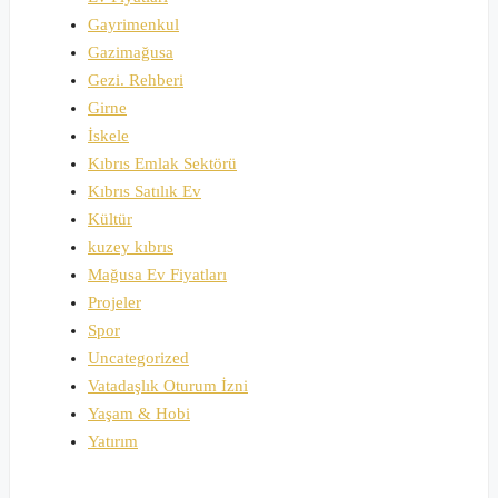
Gayrimenkul
Gazimağusa
Gezi. Rehberi
Girne
İskele
Kıbrıs Emlak Sektörü
Kıbrıs Satılık Ev
Kültür
kuzey kıbrıs
Mağusa Ev Fiyatları
Projeler
Spor
Uncategorized
Vatadaşlık Oturum İzni
Yaşam & Hobi
Yatırım