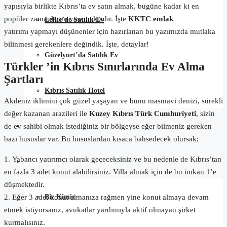
yapısıyla birlikte Kıbrıs’ta ev satın almak, bugüne kadar ki en
popüler zamanlarını yaşamaktadır. İşte
KKTC emlak
Lefke’de Satılık Ev
yatırımı yapmayı düşünenler için hazırlanan bu yazımızda mutlaka
bilinmesi gerekenlere değindik. İşte, detaylar!
Güzelyurt’da Satılık Ev
Türkler ’in Kıbrıs Sınırlarında Ev Alma
Şartları
Kıbrıs Satılık Hotel
Akdeniz iklimini çok güzel yaşayan ve bunu masmavi denizi, sürekli
değer kazanan arazileri ile
Kuzey Kıbrıs Türk Cumhuriyeti
, sizin
Günlük Kiralık
de ev sahibi olmak istediğiniz bir bölgeyse eğer bilmeniz gereken
bazı hususlar var. Bu hususlardan kısaca bahsedecek olursak;
1. Yabancı yatırımcı olarak geçeceksiniz ve bu nedenle de Kıbrıs’tan
Hakkımızda
en fazla 3 adet konut alabilirsiniz. Villa almak için de bu imkan 1’e
düşmektedir.
Biz Kimiz
2. Eğer 3 adet konut almanıza rağmen yine konut almaya devam
etmek istiyorsanız, avukatlar yardımıyla aktif olmayan şirket
kurmalısınız.