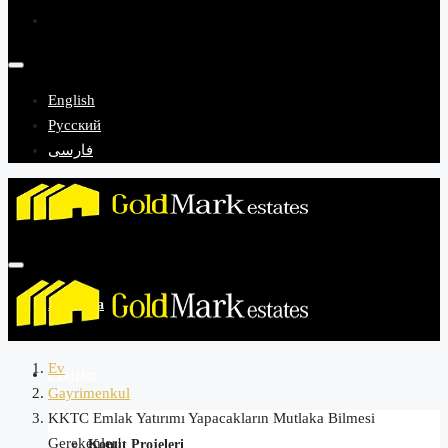
English
Русский
فارسی
Anasayfa
Ev
Projeler
Gayrimenkul
KKTC Emlak Yatırımı Yapacakların Mutlaka Bilmesi
Gerekenler!
Konut Projeleri