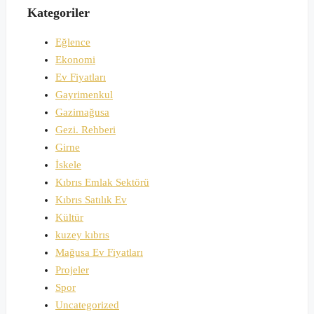
Kategoriler
Eğlence
Ekonomi
Ev Fiyatları
Gayrimenkul
Gazimağusa
Gezi. Rehberi
Girne
İskele
Kıbrıs Emlak Sektörü
Kıbrıs Satılık Ev
Kültür
kuzey kıbrıs
Mağusa Ev Fiyatları
Projeler
Spor
Uncategorized