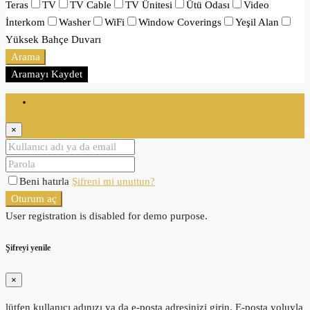
Teras
TV
TV Cable
TV Ünitesi
Ütü Odası
Video
İnterkom
Washer
WiFi
Window Coverings
Yeşil Alan
Yüksek Bahçe Duvarı
Arama
Aramayı Kaydet
Oturum aç
×
Beni hatırla
Şifreni mi unuttun?
Oturum aç
User registration is disabled for demo purpose.
Şifreyi yenile
×
lütfen kullanıcı adınızı ya da e-posta adresinizi girin. E-posta yoluyla