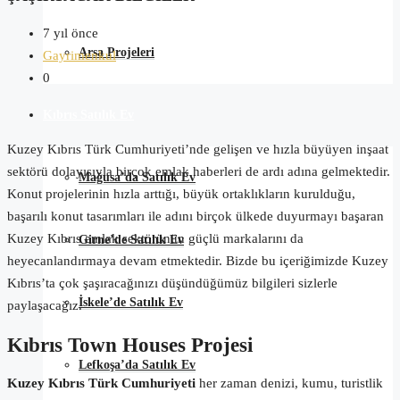
7 yıl önce
Arsa Projeleri
Gayrimenkul
0
Kıbrıs Satılık Ev
Kuzey Kıbrıs Türk Cumhuriyeti’nde gelişen ve hızla büyüyen inşaat
sektörü dolayısıyla birçok emlak haberleri de ardı adına gelmektedir.
Mağusa’da Satılık Ev
Konut projelerinin hızla arttığı, büyük ortaklıkların kurulduğu,
başarılı konut tasarımları ile adını birçok ülkede duyurmayı başaran
Kuzey Kıbrıs emlak sektörünün güçlü markalarını da
Girne’de Satılık Ev
heyecanlandırmaya devam etmektedir. Bizde bu içeriğimizde Kuzey
Kıbrıs’ta çok şaşıracağınızı düşündüğümüz bilgileri sizlerle
İskele’de Satılık Ev
paylaşacağız.
Kıbrıs
Town
Houses
Projesi
Lefkoşa’da Satılık Ev
Kuzey Kıbrıs Türk Cumhuriyeti
her zaman denizi, kumu, turistlik