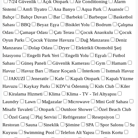
7/24 Güvenlik
Açık Otopark
Air Conditioning
Alarm
Sistemi
Amfi Tiyatro
Ana Banyo
Aqua Park
Asansör
Bahçe
Bahçe Duvarı
Bar
Barbekü
Barbeque
Basketbol
Sahası
BBQ
Beyaz Eşya
Bisiklet Yolu
Bodrum
Çalışma
Odası
Çamaşır Odası
Çatı Terası
Çocuk Anaokulu
Çocuk
Oyun Parkı
Çocuk Yüzme Havuzu
Dağ Manzarası
Deniz
Manzarası
Dolap Odası
Dryer
Elektrikli Otomobil Şarj
İstasyonu
Engelli Park Yeri
Engelli Yolu
Eşyalı
Futbol
Sahası
Güneş Paneli
Güvenlik Kamerası
Gym
Hamam
Havuz
Havuz Barı
Hazır Koçanlı
İnterkom
Isıtmalı Havuz
JAKUZİ
Jeneratör
Kafe
Kapalı Otopark
Kapalı Yüzme
Havuzu
Kaykay Parkı
KDV'si Ödenmiş
Kids Club
Kiler
Kiralama Hizmeti
Klima
Klima - TV - Tel Altyapısı
Laundry
Lawn
Mağazalar
Microwave
Mini Golf Sahası
Misafir Tuvaleti
Otopark
Outdoor Shower
Özel Beach Club
Özel Garaj
Plaj Servisi
Refrigerator
Resepsiyon
Restoran
Sauna
Sineklik
Şömine
SPA
Spor Salonu
Su
Kuyusu
Swimming Pool
Telefon Alt Yapısı
Tenis Kortu