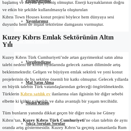
Hizmetlerimiz
başlamış ve hayata geçirilmiş olmuştur. Enerji kaynaklarının doğru
ve etkin bir şekilde kullanılmasıyla oluşturulan
Kıbrıs
Town
Houses
konut projesi böylece hem dünyaya sesi
Yayınlarımız
duyurdu hem de inşaat sektörüne damgasını vurmuştur.
Kuzey Kıbrıs Emlak Sektörünün Altın
Satın Alma Rehberi
Yılı
Kuzey Kıbrıs Türk Cumhuriyeti’nde artan gayrimenkul satın alma
Vergilendirme
talebi nedeni ile konut fiyatlarında gelecek zaman diliminde artış
beklenmektedir. Gelişen ve büyüyen emlak sektörü ve yeni konut
projelerinin de bu sektöre önemli bir katkı olmuştur. Gelecek yıllarda
Mal Satın Alma
en büyük talebin Türk vatandaşlarından geleceği öngörülmektedir.
Türklerin
Kıbrıs satılık ev
ilanlarına olan ilgisinin bir diğer sebebi
elbette ki kültür yakınlığı ve daha avantajlı bir yaşam tercihidir.
Neden Kıbrıs
Tüm bunların yanında dikkat geçen bir diğer nokta ise Güney
Kıbrıs’tan,
Kuzey Kıbrıs Türk Cumhuriyeti
’ne olan talebin de aynı
Sıkça Sorulan Sorular
oranda artış göstermesidir. Kuzey Kıbrıs’ta geçmiş zamanlarda Rum