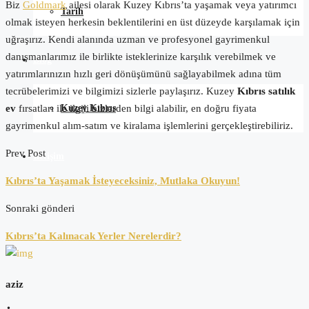
Biz
Goldmark
ailesi
olarak Kuzey Kıbrıs’ta yaşamak veya yatırımcı
Tarih
olmak isteyen herkesin beklentilerini en üst düzeyde karşılamak için
uğraşırız. Kendi alanında uzman ve profesyonel gayrimenkul
danışmanlarımız ile birlikte isteklerinize karşılık verebilmek ve
Blog
yatırımlarınızın hızlı geri dönüşümünü sağlayabilmek adına tüm
tecrübelerimizi ve bilgimizi sizlerle paylaşırız. Kuzey
Kıbrıs satılık
Kuzey Kıbrıs
ev
fırsatları ile ilgili bizlerden bilgi alabilir, en doğru fiyata
gayrimenkul alım-satım ve kiralama işlemlerini gerçekleştirebiliriz.
Prev Post
İletişim
Kıbrıs’ta Yaşamak İsteyeceksiniz, Mutlaka Okuyun!
Sonraki gönderi
Kıbrıs’ta Kalınacak Yerler Nerelerdir?
aziz