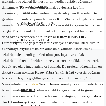
mekanları ve otelleri ile meşhur bir yerdi
r
. Turistler eğlenmek,
Lefke’de Satılık Ev
dinlenmek, Türk yemeklerini tatmak ve denizin keyfini
çıkarmak
gibi
türlü sebeplerden bu eşsiz adayı tercih ederler. Gel
gelelim tüm bunların yanında Kuzey Kıbrıs’ta başta İngilizler olmak
Güzelyurt’da Satılık Ev
üzere tüm Avrupa ülkelerinin ve Türklerin dikkat çeken birçok unsur
oluştu. Yaşam standartlarının yüksek oluşu, uygun iklim koşulları ve
daha birçok nedenden ötürü insanlar
Kuzey Kıbrıs Türk
Kıbrıs Satılık Hotel
Cumhuriyeti
’nde yaşamayı tercih etmeye başladılar. Bu durumun
ekonomiye büyük katkısının olmasının yanında
Kıbrıs
emlak
sektörü
ne de önemli getirileri olmuştur.
İnşaat ve emlak
Günlük Kiralık
sektörünün
önemli öncüleri
nin
ve yatırımcıların dikkatini çekerek
büyük projelere imza atılmaya başla
n
dı. Bu projeler yönetilirken en
dikkat edilen noktalar Kuzey Kıbrıs’ın kültürünü ve eşsiz doğasını
Hakkımızda
bozmadan hayata geçirilmeye çalışılmasıdır. Bunun en güzel
örneklerinden biri
Kıbrıs
Town
Houses
konut projesidir. İlkelerinden
Biz Kimiz
birinin sürdürülebilirlik olması en dikkat çeken ve taktir gören
ayrıntılar arasındadır.
Her ülkede önemli olduğu gibi
Kuzey Kıbrıs
Türk Cumhuriyeti
içinde önemli olan tasarruf süreci böylece