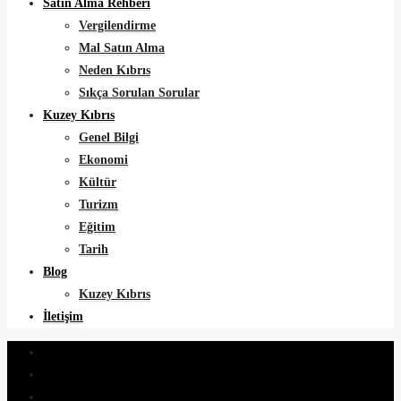
Satın Alma Rehberi
Vergilendirme
Mal Satın Alma
Neden Kıbrıs
Sıkça Sorulan Sorular
Kuzey Kıbrıs
Genel Bilgi
Ekonomi
Kültür
Turizm
Eğitim
Tarih
Blog
Kuzey Kıbrıs
İletişim