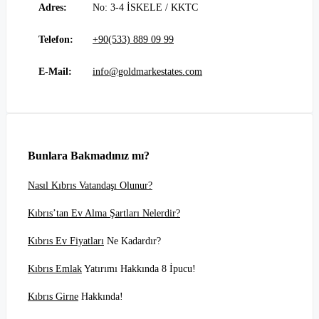
Adres:
No: 3-4 İSKELE / KKTC
Telefon:
+90(533) 889 09 99
E-Mail:
info@goldmarkestates.com
Bunlara Bakmadınız mı?
Nasıl Kıbrıs Vatandaşı Olunur?
Kıbrıs’tan Ev Alma Şartları Nelerdir?
Kıbrıs Ev Fiyatları
Ne Kadardır?
Kıbrıs Emlak
Yatırımı Hakkında 8 İpucu!
Kıbrıs Girne
Hakkında!