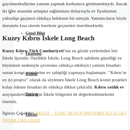
gayrimenkullerine yatırım yapmak korkutucu görünmekteydi. Ancak
iki ülke arasında anlaşma sağlanması dolayısıyla ev fiyatlarının
Kuzey Kıbrıs
yükselişe geçmesi oldukça beklenen bir süreçtir. Yatırımcıların böyle
durumda kısa sürede harekete geçmeleri önerilmektedir.
Genel Bilgi
Kuzey Kıbrıs İskele Long Beach
Kuzey Kıbrıs Türk Cumhuriyeti
’nin en gözde yerlerinden biri
Ekonomi
İskele ilçesidir. Özellikle İskele,
Long
Beach
sahilinin güzelliği ve
büyüsünü nedeniyle çevresine oldukça etkileyici yatırım fırsatları
sunan konut projelerine ev sahipliği yapmaya başlamıştır. ‘’Kıbrıs’ın
Kültür
en iyi projesi’’
olarak da
söylenen İskele
Long
Beach
konut projeleri
kolay ödeme fırsatları ile oldukça dikkat çekicidir.
Kıbrıs satılık ev
Turizm
arayışında olanlar için İskele bölgesini de değerlendirmelerini
öneririz.
İlginizi Çekebilir:
İSKELE – LONG BEACH PROJEMİZ İLE İLGİLİ
Eğitim
ÖNEMLİ BİLGİLER