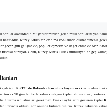
 sorular arasındadır.
Müşterilerimizden gelen mülk sorularını yanıtla
rik hazırladık. Kuzey Kıbrıs’tan ev alma konusunda dikkat etmeniz gereke
k. Her geçen gün gelişmekte, popülerleşmekte ve değerlenmekte olan Kıbrı
fırsatlar sunuyor. Gelin, Kuzey Kıbrıs Türk Cumhuriyeti’ne geç kalmayın
bulun.
İlanları
kaydı için
KKTC’ de Bakanlar Kuruluna başvurarak
satın alma izni 
r. Ancak 90 günden fazla kalmak isteyen kişiler oturma izni çıkartarak 1 
ir.
Oturma izni almaları gerekmez. Emekli aylıklarını gösteren kişiler
Kı
 denli revaçta olduğu göz önünde bulundurulursa, Kuzey Kıbrıs’ın yabancı