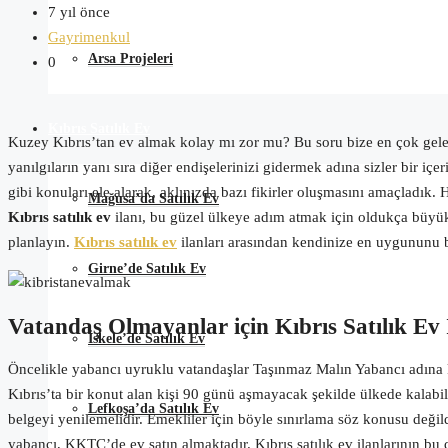
7 yıl önce
Gayrimenkul
Arsa Projeleri
0
Kıbrıs Satılık Ev
Kuzey Kıbrıs’tan
ev almak kolay mı zor mu? Bu soru bize en çok gelen
yanılgıların yanı sıra diğer endişeler
inizi
gidermek
adına
sizler
bir içe
gibi konuları ele alarak, aklınızda bazı fikirler oluşmasını amaçladı
Mağusa’da Satılık Ev
Kıbrıs satılık ev
ilanı, bu güzel ülkeye adım atmak için oldukça büyük 
planlayın.
Kıbrıs satılık ev
ilanları arasından kendinize en uygununu 
Girne’de Satılık Ev
Vatandaş Olmayanlar için Kıbrıs Satılık Ev 
İskele’de Satılık Ev
Öncelikle yabanc
ı
uyruklu vatandaşlar Taşınmaz Malın Yabancı adına 
Kıbrıs’ta bir konut alan kişi 90 günü aşmayacak şekilde ülkede kalabili
Lefkoşa’da Satılık Ev
belgeyi yenilemelidir. Emekliler için böyle sınırlama söz konusu değild
yabancı, KKTC’de ev satın almaktadır. Kıbrıs satılık ev ilanlarının bu