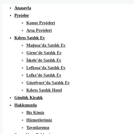
Anasayfa
Projeler
Konut Projeleri
Arsa Projeleri
Kıbrıs Satılık Ev
Mağusa’da Satılık Ev
Girne’de Satılık Ev
İskele’de Satılık Ev
Lefkoşa’da Satılık Ev
Lefke’de Satılık Ev
Güzelyurt’da Satılık Ev
Kıbrıs Satılık Hotel
Günlük Kiralık
Hakkımızda
Biz Kimiz
Hizmetlerimiz
Yayınlarımız