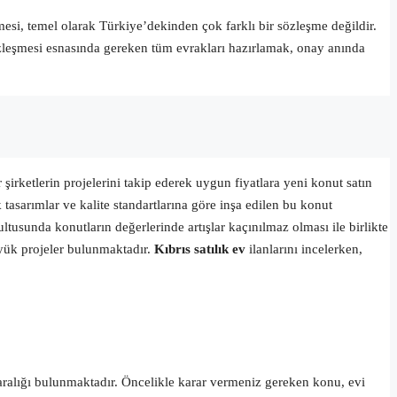
esi, temel olarak Türkiye’dekinden çok farklı bir sözleşme değildir.
özleşmesi esnasında gereken tüm evrakları hazırlamak, onay anında
şirketlerin projelerini takip ederek uygun fiyatlara yeni konut satın
tasarımlar ve kalite standartlarına göre inşa edilen bu konut
ultusunda konutların değerlerinde artışlar kaçınılmaz olması ile birlikte
üyük projeler bulunmaktadır.
K
ıbrıs satılık ev
ilanlarını incelerken,
t aralığı bulunmaktadır. Öncelikle karar vermeniz gereken konu, evi