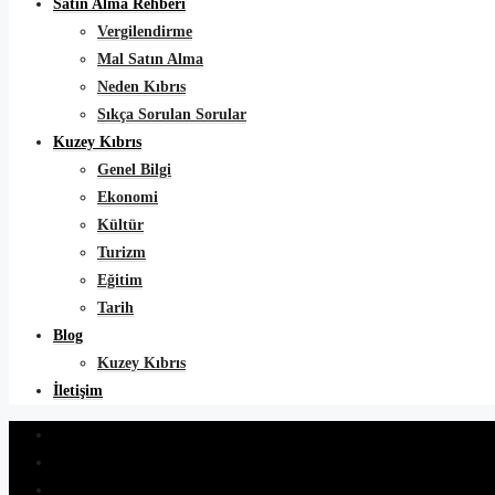
Satın Alma Rehberi
Vergilendirme
Mal Satın Alma
Neden Kıbrıs
Sıkça Sorulan Sorular
Kuzey Kıbrıs
Genel Bilgi
Ekonomi
Kültür
Turizm
Eğitim
Tarih
Blog
Kuzey Kıbrıs
İletişim