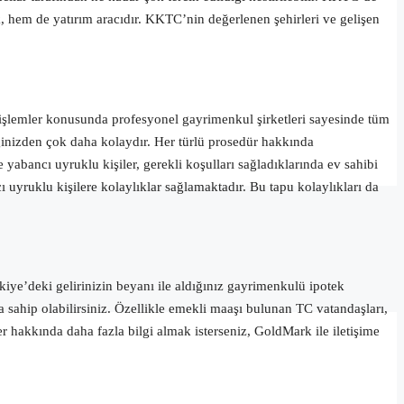
k, hem de yatırım aracıdır. KKTC’nin değerlenen şehirleri ve gelişen
mi işlemler konusunda profesyonel gayrimenkul şirketleri sayesinde tüm
iğinizden çok daha kolaydır. Her türlü prosedür hakkında
yabancı uyruklu kişiler, gerekli koşulları sağladıklarında ev sahibi
ı uyruklu kişilere kolaylıklar sağlamaktadır. Bu tapu kolaylıkları da
kiye’deki
gelirinizin beyanı ile aldığınız gayrimenkulü ipotek
a sahip olabilirsiniz. Özellikle emekli maaşı bulunan TC vatandaşları,
r hakkında daha fazla bilgi almak isterseniz, GoldMark ile iletişime