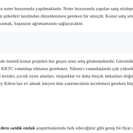
nda
noter huzurunda yapılmaktadır. Noter huzurunda yapılan satış sözleşm
 şirketleri tarafından düzenlenmesi gereken bir süreçtir. Konut satış s
 okumak, başınızın ağrımamasını sağlayacaktır.
nde önemli konut projeleri her geçen sene artış göstermektedir. Güvenilir 
 için KKTC vatandaşı olmanız gerekmez. Yabancı vatandaşlarda
çok yüksek 
l tesisler, çocuk oyun alanları, otoparklar ve daha birçok imkanları doğr
uzey Kıbrıs’tan ev almak isteyen tüm yatırımcıların incelemesi gereken b
ıbrıs satılık eml
ak
araştırmalarında fark edeceğiniz gibi geniş bir fiya