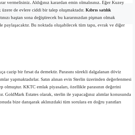
ar vermelisiniz. Aldığınız karardan emin olmalısınız. Eğer Kuzey
 üzere de evlere ciddi bir talep oluşmaktadır.
Kıbrıs satılık
atınızı baştan sona değiştirecek bu kararınızdan pişman olmak
r ile paylaşacaktır. Bu noktada oluşabilecek tüm tapu, evrak ve diğer
ça cazip bir fırsat da demektir. Parasını sürekli dalgalanan döviz
mlar yapmaktadırlar. Satın alınan evin Sterlin üzerinden değerlenmesi
sebep olmuştur. KKTC emlak piyasaları, özellikle parasının değerini
r. GoldMark Estates olarak, sterlin ile yapacağınız alımlar konusunda
konuda bize danışarak aklınızdaki tüm sorulara en doğru yanıtları