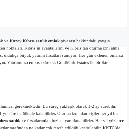
mak ve Kuzey
Kıbrıs satılık emlak
piyasası hakkındaki yaygın
n noktaları, Kıbrıs’ın avantajlarını ve Kıbrıs’tan oturma izni alma
s, oldukça büyük yatırım fırsatları sunuyor. Her gün eklenen onlarca
. Yatırımınızı en kısa sürede, GoldMark Estates ile birlikte
alınması gerek
mektedir
. Bu süreç yaklaşık olarak 1-2 ay sürebilir.
yıl süre ile ülkede kalabilir
ler
.
O
turma izni alan kişiler her yıl bu
brıs satılık ev
fırsatlarından hızlıca yararlanabilirler. Her yıl yüzlerce
lar tarafından ne kadar çok tercih edildiği kestirilebilir. KKTC’de