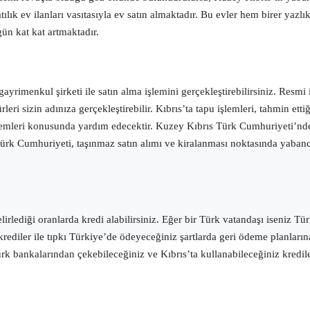
lık ev ilanları vasıtasıyla ev satın almaktadır. Bu evler hem birer yazlı
gün kat kat artmaktadır.
gayrimenkul şirketi ile satın alma işlemini gerçekleştirebilirsiniz. Res
rler
i
sizin adınıza gerçekleştirebilir.
Kıbrıs’ta tapu işlemleri, tahmin ett
şlemleri konusunda yardım edecektir. Kuzey Kıbrıs Türk Cumhuriyeti’nde 
s Türk Cumhuriyeti, taşınmaz satın alımı ve kiralanması noktasında yabanc
irlediği oranlarda kredi alabilirsiniz. Eğer bir Türk vatandaşı iseniz
Tür
rediler ile tıpkı Türkiye’de ödeyeceğiniz şartlarda geri ödeme planların
k bankalarından çekebileceğiniz ve Kıbrıs’ta kullanabileceğiniz kredile