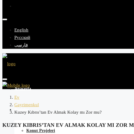
English
Русский
فارسی
Anasayfa
Ev
Gayrimenkul
Projeler
Kuzey Kıbrıs’tan Ev Almak Kolay mı Zor mu?
KUZEY KIBRIS’TAN EV ALMAK KOLAY MI ZOR 
Konut Projeleri