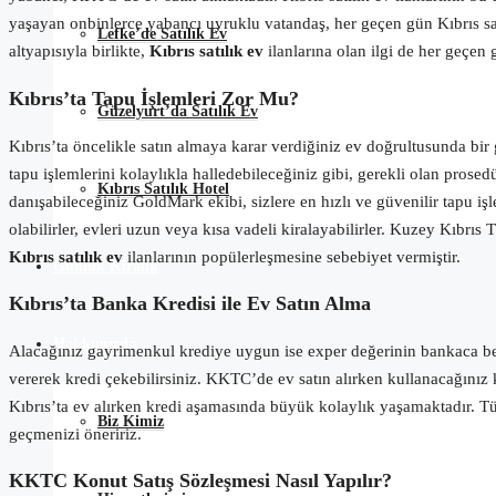
yaşayan onbinlerce yabancı uyruklu vatandaş, her geçen gün Kıbrıs satı
Lefke’de Satılık Ev
altyapısıyla birlikte,
Kıbrıs satılık ev
ilanlarına olan ilgi de her geçen 
Kıbrıs’ta Tapu İşlemleri Zor Mu?
Güzelyurt’da Satılık Ev
Kıbrıs’ta öncelikle satın almaya karar verdiğiniz ev doğrultusunda bir 
tapu işlemlerini kolaylıkla halledebileceğiniz gibi,
gerekli
olan
prosedü
Kıbrıs Satılık Hotel
danışabileceğiniz GoldMark ekibi, sizlere en hızlı ve güvenilir tapu i
olabilirler, evleri uzun veya kısa vadeli kiralayabilirler. Kuzey Kıbrı
Kıbrıs satılık ev
ilanlarının popülerleşmesine sebebiyet vermiştir.
Günlük Kiralık
Kıbrıs’ta Banka Kredisi ile Ev Satın Alma
Hakkımızda
Alacağınız gayrimenkul krediye uygun ise
e
xper değerinin bankaca bel
vererek
k
redi
çekebilirsiniz. KKTC’de ev satın alırken kullanacağınız k
Kıbrıs’ta ev alırken kredi aşamasında büyük kolaylık yaşamaktadır. Tür
Biz Kimiz
geçmenizi öneririz.
KKTC Konut Satış Sözleşmesi Nasıl Yapılır?