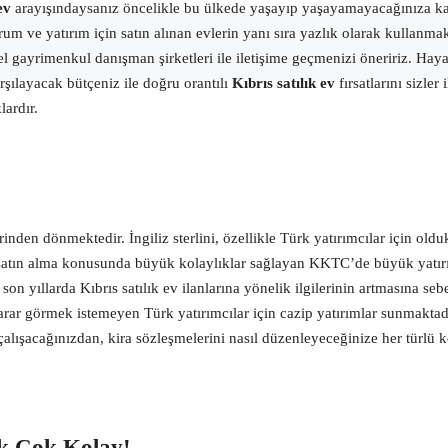
ev
arayışındaysanız öncelikle bu ülkede yaşayıp yaşayamayacağınıza kar
um ve yatırım için satın alınan evlerin yanı sıra yazlık olarak kullanmak
el gayrimenkul danışman şirketleri ile iletişime geçmenizi öneririz. Hay
rşılayacak bütçeniz ile doğru orantılı
Kıbrıs satılık ev
fırsatlarını sizle
lardır.
nden dönmektedir. İngiliz sterlini, özellikle Türk yatırımcılar için olduk
v satın alma konusunda büyük kolaylıklar sağlayan KKTC’de büyük yatırı
n son yıllarda Kıbrıs satılık ev ilanlarına yönelik ilgilerinin artmasına 
ar görmek istemeyen Türk yatırımcılar için cazip yatırımlar sunmaktadı
çalışacağınızdan, kira sözleşmelerini nasıl düzenleyeceğinize her türlü 
k Çok Kolay!