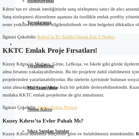
Hizmetlerimiz
Kıbrıs’tan ev almak istediğinizde satış sözleşmesi satıcı ile alıcı arası
Satış sözleşmesi düzenleme aşaması da özellikle emlak portföy yönetim
Yayınlarımız
noter yetkilisi tarafından bilgilendirilmek ve tüm belgeleri dikkatlice
İlginizi Çekebilir:
Kıbrıs’ta Ev Sahibi Olmak İçin 5 Neden
Satın Alma Rehberi
KKTC Emlak Proje Fırsatları!
Kuzey Kıbrıs’ın
Mağusa
, Girne,
Lefkoşa,
ve İskele gibi gözde ilçeleri
Vergilendirme
alma fırsatını yakalayabilirsiniz. Bu tür projelere dahil olabilmeniz
projelerinden yararlanabiliyorlar. Bu sitelerin içerisinde bulunan sosya
satın alma işlemleri çok daha hızlı bir şekilde ilerleyebilmektedir. K
Mal Satın Alma
mutlaka KKTC emlak projelerine de göz atmalısınız.
İlginizi Çekebilir:
İskele Boğaz Projesi
Neden Kıbrıs
Kuzey Kıbrıs’ta Evler Pahalı Mı?
Sıkça Sorulan Sorular
Kuzey Kıbrıs adasında bütçenize göre ev bulabilmeniz mümkündür.
K