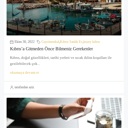
Ekim 30, 2022
Gayrimenkul
,
Kıbrıs Satılık Ev
,
kuzey kıbrıs
Kıbrıs’a Gitmeden Önce Bilmeniz Gerekenler
Kıbrıs, doğal güzellikleri, tarihi yerleri ve sıcak iklim koşulları ile
gezilebilecek çok...
okumaya devam et
tarafından aziz