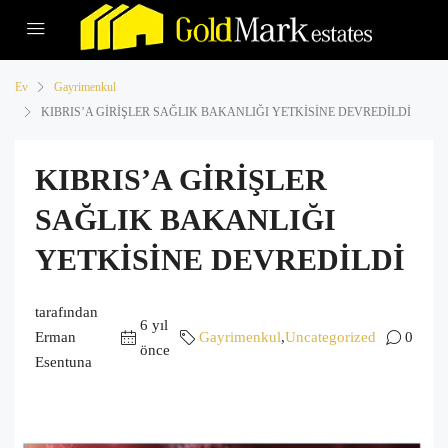
Ev
Gayrimenkul
KIBRIS’A GİRİŞLER SAĞLIK BAKANLIĞI YETKİSİNE DEVREDİLDİ
KIBRIS’A GİRİŞLER
SAĞLIK BAKANLIĞI
YETKİSİNE DEVREDİLDİ
tarafından
6 yıl
Erman
Gayrimenkul
,
Uncategorized
0
önce
Esentuna