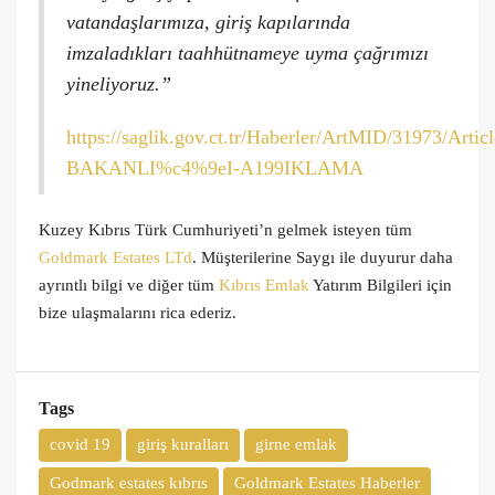
vatandaşlarımıza, giriş kapılarında
imzaladıkları taahhütnameye uyma çağrımızı
yineliyoruz.”
https://saglik.gov.ct.tr/Haberler/ArtMID/31973/Ar
BAKANLI%c4%9eI-A199IKLAMA
Kuzey Kıbrıs Türk Cumhuriyeti’n gelmek isteyen tüm
Goldmark Estates LTd
. Müşterilerine Saygı ile duyurur daha
ayrıntlı bilgi ve diğer tüm
Kıbrıs Emlak
Yatırım Bilgileri için
bize ulaşmalarını rica ederiz.
Tags
covid 19
giriş kuralları
girne emlak
Godmark estates kıbrıs
Goldmark Estates Haberler