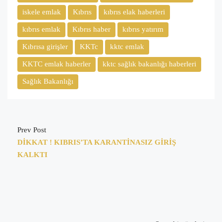
iskele emlak
Kıbrıs
kıbrıs elak haberleri
kıbrıs emlak
Kıbrıs haber
kıbrıs yatırım
Kıbrısa girişler
KKTc
kktc emlak
KKTC emlak haberler
kktc sağlık bakanlığı haberleri
Sağlık Bakanlığı
Prev Post
DİKKAT ! KIBRIS’TA KARANTİNASIZ GİRİŞ
KALKTI