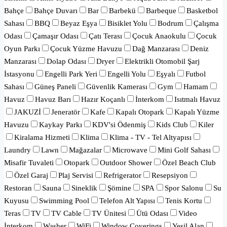
Bahçe
Bahçe Duvarı
Bar
Barbekü
Barbeque
Basketbol
Sahası
BBQ
Beyaz Eşya
Bisiklet Yolu
Bodrum
Çalışma
Odası
Çamaşır Odası
Çatı Terası
Çocuk Anaokulu
Çocuk
Oyun Parkı
Çocuk Yüzme Havuzu
Dağ Manzarası
Deniz
Manzarası
Dolap Odası
Dryer
Elektrikli Otomobil Şarj
İstasyonu
Engelli Park Yeri
Engelli Yolu
Eşyalı
Futbol
Sahası
Güneş Paneli
Güvenlik Kamerası
Gym
Hamam
Havuz
Havuz Barı
Hazır Koçanlı
İnterkom
Isıtmalı Havuz
JAKUZİ
Jeneratör
Kafe
Kapalı Otopark
Kapalı Yüzme
Havuzu
Kaykay Parkı
KDV'si Ödenmiş
Kids Club
Kiler
Kiralama Hizmeti
Klima
Klima - TV - Tel Altyapısı
Laundry
Lawn
Mağazalar
Microwave
Mini Golf Sahası
Misafir Tuvaleti
Otopark
Outdoor Shower
Özel Beach Club
Özel Garaj
Plaj Servisi
Refrigerator
Resepsiyon
Restoran
Sauna
Sineklik
Şömine
SPA
Spor Salonu
Su
Kuyusu
Swimming Pool
Telefon Alt Yapısı
Tenis Kortu
Teras
TV
TV Cable
TV Ünitesi
Ütü Odası
Video
İnterkom
Washer
WiFi
Window Coverings
Yeşil Alan