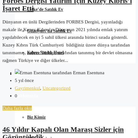
Forbes Dergisi Yatırım İçin Kuzey Kıbrıs’ı
İşaret Etti
Lefke’de Satılık Ev
Dünyanın en ünlü Dergilerinden FORBES Dergisi, yayınladığı
makale ile Kuzey Kıbrıs’ın Dünyanın 2021 yılında emlak yatırım
Güzelyurt’da Satılık Ev
yapılabilecek en iyi 5 sahil ülkesi arasında birinci sırada gösterdi.
Kuzey Kıbrıs Türk Cumhuriyeti bildiğiniz üzere dünya tarafından
Kıbrıs Satılık Hotel
tanınmamış, sadece Türkiye tarafından tanınmış bir devlet olmasına
rağmen Türkiye ve diğer ülkeler...
tarafından Erman Esentuna
Günlük Kiralık
5 yıl önce
Gayrimenkul
,
Uncategorized
Hakkımızda
0
Daha fazla oku
Biz Kimiz
46 Yıldır Kapalı Olan Maraşı Sizler için
Görüntüledik