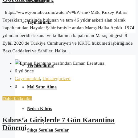
Hizmetlerimiz
https://www.youtube.com/watch?v=bPJ-me7Mi0c Kuzey Kıbrıs
Toprakları içerisinde bulunan ve tam 46 yıldır askeri alan olarak
Yayınlarımız
kapalı tutulan Hayalet Şehir ismiyle anılan Maraş Halka Açıldı. 1974
yılından beridir iskana ve kullanıma kapalı olan Maraş bölgesi 8
Eylül 2020'de Türkiye Cumhuriyeti ve KKTC hükümeti işbirliğinde
Satın Alma Rehberi
Bazı Caddeleri ve Sahilleri Halka...
tarafından Erman Esentuna
Vergilendirme
6 yıl önce
Gayrimenkul
,
Uncategorized
0
Mal Satın Alma
Daha fazla oku
Neden Kıbrıs
Kıbrıs’a Girişlerde 7 Gün Karantina
Dönemi
Sıkça Sorulan Sorular