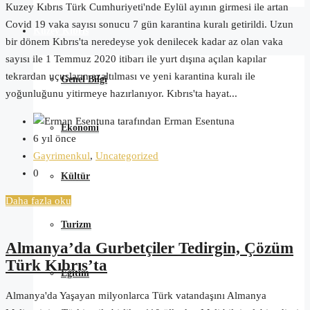
Kuzey Kıbrıs Türk Cumhuriyeti'nde Eylül ayının girmesi ile artan
Covid 19 vaka sayısı sonucu 7 gün karantina kuralı getirildi. Uzun
Kuzey Kıbrıs
bir dönem Kıbrıs'ta neredeyse yok denilecek kadar az olan vaka
sayısı ile 1 Temmuz 2020 itibarı ile yurt dışına açılan kapılar
tekrardan uçuşların azaltılması ve yeni karantina kuralı ile
Genel Bilgi
yoğunluğunu yitirmeye hazırlanıyor. Kıbrıs'ta hayat...
tarafından Erman Esentuna
Ekonomi
6 yıl önce
Gayrimenkul
,
Uncategorized
0
Kültür
Daha fazla oku
Turizm
Almanya’da Gurbetçiler Tedirgin, Çözüm
Türk Kıbrıs’ta
Eğitim
Almanya'da Yaşayan milyonlarca Türk vatandaşını Almanya