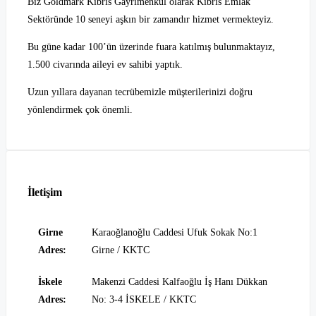
Biz Goldmark Kıbrıs Gayrimenkul olarak Kıbrıs Emlak
Sektöründe 10 seneyi aşkın bir zamandır hizmet vermekteyiz.
Bu güne kadar 100’ün üzerinde fuara katılmış bulunmaktayız,
1.500 civarında aileyi ev sahibi yaptık.
Uzun yıllara dayanan tecrübemizle müşterilerinizi doğru
yönlendirmek çok önemli.
İletişim
Girne
Karaoğlanoğlu Caddesi Ufuk Sokak No:1
Adres:
Girne / KKTC
İskele
Makenzi Caddesi Kalfaoğlu İş Hanı Dükkan
Adres:
No: 3-4 İSKELE / KKTC