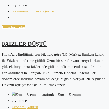
6 yıl önce
Gayrimenkul
,
Uncategorized
0
Daha fazla oku
FAİZLER DÜŞTÜ
Kıbrıs'ta edindiğimiz son bilgilere göre T.C. Merkez Bankası kararı
ile Faizlerde indirime gidildi. Uzun bir süredir yatırımcıyı korkutan
yüksek borçlanma faizlerinde gidilen indirimin emlak sektörünün
canlandırması bekleniyor. TC hükümeti, Kademe kademe ileri
dönemlerde indirime devam edileceği bilgisini veriyor. 2018 yılında
Dovizin aşırı yükselişini durdurmak üzere...
tarafından Erman Esentuna
7 yıl önce
Ekonomi
,
Yatırım