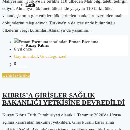
Maliyesinin, Türkiye ile birlikte 110 ülkeden Mali bilgi talebi tedirgin
Tarih
ediyor. Almanya hükümeti ülkesinde yaşayan 110 farklı ülke
vatandaşlarının göç ettikleri ülkelerinden bankaları üzerinden mali
dökümlerini talep ediyor. Türkiye'nin de içerisinde bulunduğu
Blog
ülkelerin vergi kurumları Almanya’da yaşamını...
tarafından Erman Esentuna
Kuzey Kıbrıs
6 yıl önce
Gayrimenkul
,
Uncategorized
0
İletişim
Daha fazla oku
KIBRIS’A GİRİŞLER SAĞLIK
BAKANLIĞI YETKİSİNE DEVREDİLDİ
Kuzey Kıbrıs Türk Cumhuriyeti olarak 1 Temmuz 2020'de Uçuşa
açılma kararı alan hükümet yetkilileri, Giriş kurallı karar alma
yetkisini Sağlık Bakanlığı yetkisine devrederek yeni bir karar aldı.