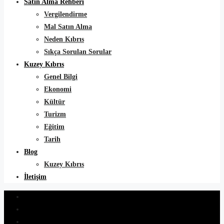
Satın Alma Rehberi
Vergilendirme
Mal Satın Alma
Neden Kıbrıs
Sıkça Sorulan Sorular
Kuzey Kıbrıs
Genel Bilgi
Ekonomi
Kültür
Turizm
Eğitim
Tarih
Blog
Kuzey Kıbrıs
İletişim