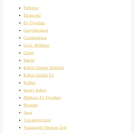
Eğlence
Ekonomi
Ev Fiyatları
Gayrimenkul
Gazimağusa
Gezi. Rehberi
Girne
İskele
Kıbrıs Emlak Sektörü
Kıbrıs Satılık Ev
Kültür
kuzey kıbrıs
Mağusa Ev Fiyatları
Projeler
Spor
Uncategorized
Vatadaşlık Oturum İzni