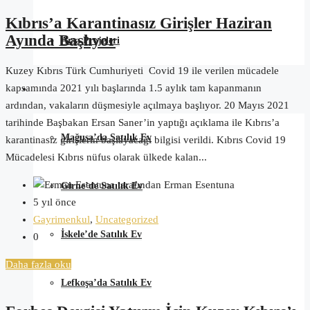
Kıbrıs’a Karantinasız Girişler Haziran
Ayında Başlıyor
Arsa Projeleri
Kuzey Kıbrıs Türk Cumhuriyeti Covid 19 ile verilen mücadele
kapsamında 2021 yılı başlarında 1.5 aylık tam kapanmanın
Kıbrıs Satılık Ev
ardından, vakaların düşmesiyle açılmaya başlıyor. 20 Mayıs 2021
tarihinde Başbakan Ersan Saner’in yaptığı açıklama ile Kıbrıs’a
Mağusa’da Satılık Ev
karantinasız girişlerin başlayacağı bilgisi verildi. Kıbrıs Covid 19
Mücadelesi Kıbrıs nüfus olarak ülkede kalan...
tarafından Erman Esentuna
Girne’de Satılık Ev
5 yıl önce
Gayrimenkul
,
Uncategorized
İskele’de Satılık Ev
0
Daha fazla oku
Lefkoşa’da Satılık Ev